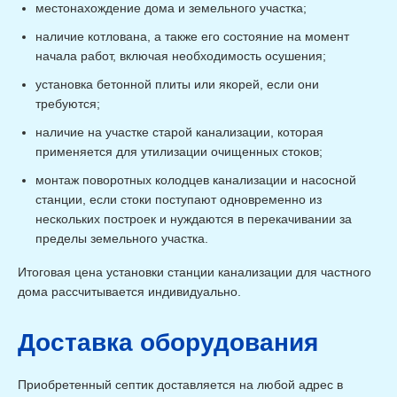
Монтаж инсталляция
шт
от 7 000 ₽
местонахождение дома и земельного участка;
Установка биде,
шт
от 5 000 ₽
писсуара
наличие котлована, а также его состояние на момент
Установка стиральной /
шт
от 3 000 ₽
начала работ, включая необходимость осушения;
посудомоечной машины
Подготовительные работы на месте
установка бетонной плиты или якорей, если они
Наименование
Ед.измерения
Стоимость
требуются;
Демонтаж отмостки до
м2
от 1 600 ₽
0,2м толщиной
наличие на участке старой канализации, которая
Демонтаж тротуарной
применяется для утилизации очищенных стоков;
плитки до 0,1м
м2
от 400 ₽
толщиной (на песке)
монтаж поворотных колодцев канализации и насосной
Демонтаж тротуарной
плитки до 0,1м
станции, если стоки поступают одновременно из
м2
от 1 200 ₽
толщиной (на
нескольких построек и нуждаются в перекачивании за
пескобетоне)
Демонтаж ж/б плиты до
пределы земельного участка.
м2
от 3 000 ₽
200мм (м2)
Расчистка мусора на
ч/час
от 1 100 ₽
Итоговая цена установки станции канализации для частного
месте проведения работ
дома рассчитывается индивидуально.
Расчистка от деревьев и
кустарников на месте
ч/час
от 1 100 ₽
проведения работ
Перемещение и погрузка грунта и песка
Доставка оборудования
Наименование
Расстояние
Ед.измерения
Стоим
до 25м
м3
от 1 3
Приобретенный септик доставляется на любой адрес в
от 25м до 50м
м3
от 1 9
Перемещение