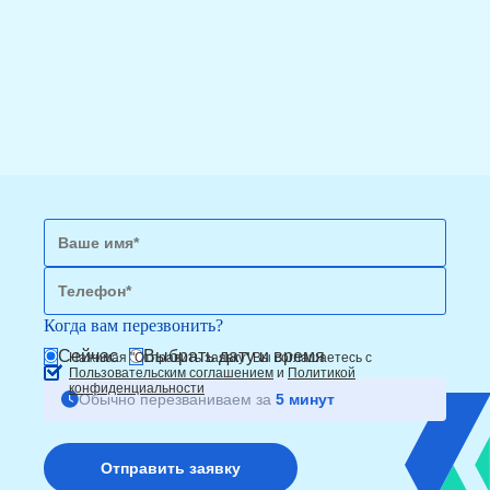
Когда вам перезвонить?
Сейчас
Выбрать дату и время
Нажимая "Отправить заявку" Вы соглашаетесь с
Пользовательским соглашением
и
Политикой
конфиденциальности
Обычно перезваниваем за
5 минут