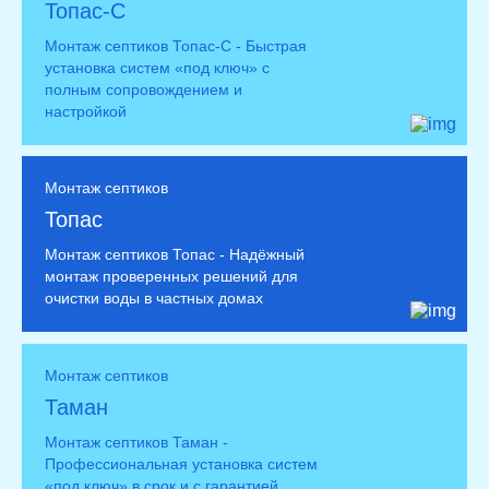
Топас-С
Монтаж септиков Топас-С - Быстрая
установка систем «под ключ» с
полным сопровождением и
настройкой
Монтаж септиков
Топас
Монтаж септиков Топас - Надёжный
монтаж проверенных решений для
очистки воды в частных домах
Монтаж септиков
Таман
Монтаж септиков Таман -
Профессиональная установка систем
«под ключ» в срок и с гарантией