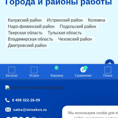
Города и районы работы
Калужский район
Истринский район
Коломна
Наро-фоминский район
Подольский район
Тверская область
Тульская область
Владимирская область
Чеховский район
Дмитровский район
0
0
Каталог
Услуги
Корзина
Сравнение
Поиск
8 499 322-26-09
Настройк
sales@stroekos.ru
Мы используем cookie для 
Необходимые
Анали
сайта, аналитики и улуч