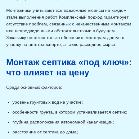
Внутренние монтажные работы
Монтажники учитывают все возможные нюансы на каждом
Наименование
Ед.измерения
Стоимость
этапе выполнения работ. Комплексный подход гарантирует
Установка ванны
шт
от 6 600 ₽
Установка ванны с
отсутствие проблем, связанных с некачественным монтажом
шт
от 9 900 ₽
гидромассажем
или непредвиденными обстоятельствами в будущем.
Установка смесителя на
шт
от 3 300 ₽
ванну
Заказчику остается только обеспечить мастерам доступ к
Замена сифона ванны
шт
от 3 450 ₽
участку на автотранспорте, а также расходное сырье.
Установка душевой
шт
от 12 700 ₽
кабины
Установка душевой
Монтаж септика «под ключ»:
кабины с радио доп.
шт
от 15 400 ₽
Опциями
что влияет на цену
Установка инсталляции
шт
от 7 700 ₽
Установка поддона
шт
от 4 400 ₽
Монтаж душевой стойки
шт
от 4 310 ₽
Среди основных факторов:
Установка смесителя в
шт
от 3 300 ₽
душевую кабину
Установка раковины
шт
от 4 400 ₽
уровень грунтовых вод на участке;
Установка раковины с
шт
от 6 600 ₽
тумбой
особенности грунта, в котором устанавливается септик;
Установка смесителя на
шт
от 2 200 ₽
раковину
глубина расположения автономной канализации;
Установка унитаза
шт
от 6 000 ₽
Монтаж подвесного
расстояние от септика до дома;
шт
от 4 400 ₽
унитаза с кнопкой