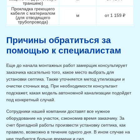
траншею)
Прокладка греющего
кабеля с материалом
м
от 1 159 ₽
(для отводящего
трубопровода)
Подключение греющего
кабеля с материалом
шт
от 2 222 ₽
(для отводящего
Причины обратиться за
трубопровода)
Монтаж отводящего
помощью к специалистам
трубопровода в ПНД
м
от 1 013 ₽
25мм (включая
материал)
Монтаж отводящего
Еще до начала монтажных работ замерщик консультирует
трубопровода в ПНД
м
от 1 060 ₽
заказчика касательно того, какое место выбрать для
32мм (включая
материал, для Твери)
установки септика. Также уточняется метод утилизации и
Монтаж отводящего
очистки сточных вод. При необходимости консультант
трубопровода в ПНД
м
от 1 454 ₽
50мм (включая
подскажет, какая модель автономной канализации подойдет
материал)
под конкретный случай.
Монтаж колодца Ж/Б
Наименование
Ед.измерения
Стоимость
Сотрудники нашей компании доставят все нужное
Монтаж колодца Ж/Б с
оборудование на участок, сэкономив время заказчику. За
крышкой и люком 2
шт
от 28 580 ₽
кольца с материалом
счет бригадной работы произвести установку септика, как
Монтаж колодца Ж/Б с
правило, возможно в течение одного дня. В ином случае на
крышкой и люком 2
шт
от 36 430 ₽
нее требуется больше времени и сил.
кольца с материалом