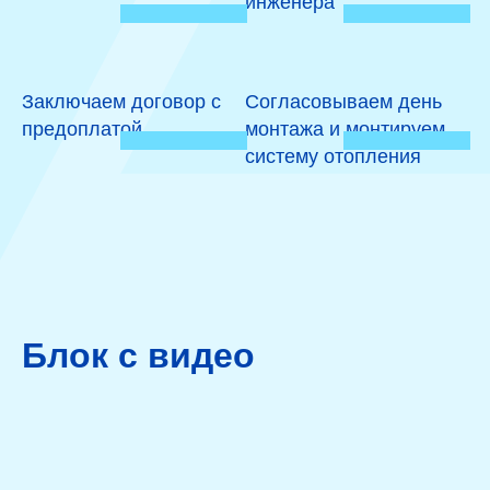
инженера
Подвод электрического кабеля (или нескольких, в
зависимости от типа оборудования) в электрический отсек
Организация выхода очищенных стоков из очистного
Заключаем договор с
Согласовываем день
сооружения согласно монтажному плану
предоплатой
монтажа и монтируем
Заполнение очистного сооружения водой с контролем
систему отопления
обратной засыпки оборудования песком (предоставляется
заказчиком)
Тестирование оборудования (необходимо провести
подключение системы к электричеству). Источник
электроэнергии предоставляется заказчиком
Устранение неполадок в случае их возникновения и
Блок с видео
возможности устранения