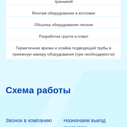
траншеей
Монтаж оборудования в котлован
Обсыпка оборудования песком
Разработка грунта в отвал
Герметичная врезка и опайка подводящей трубы в
приемную камеру оборудования (при необходимости)
Герметичная врезка и опайка отводящей трубы в случае
принудительного выброса воды
Монтаж емкости, розетки и насоса принудительного
Схема работы
выброса (при необходимости)
Вывод отводящего шланга из оборудования и отключение
самотечного вывода (при принудительном сбросе)
Установка компрессора (при наличии)
Звонок в компанию
Назначаем выезд