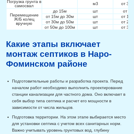
Погрузка грунта в
м3
от 3 3
самосвал
до 15м
шт
от 80
Перемещение
от 15м до 30м
шт
от 1 6
Ж/Б колец
от 30м до 50м
шт
от 2 4
вручную
от 50м до 100м
шт
от 3 4
Какие этапы включает
монтаж септиков в Наро-
Фоминском районе
Подготовительные работы и разработка проекта. Перед
началом работ необходимо выполнить проектирование
станции канализации для частного дома. Оно включает в
себя выбор типа септика и расчет его мощности в
зависимости от числа жильцов.
Подготовка территории. На этом этапе выбирается место
для установки септика с учетом всех санитарных норм.
Важно учитывать уровень грунтовых вод, глубину