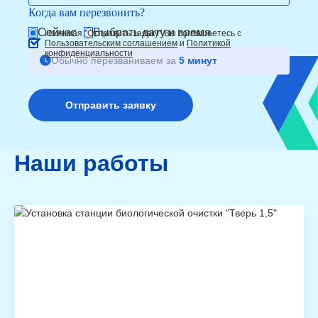
Когда вам перезвонить?
Сейчас
Выбрать дату и время
Нажимая "Отправить заявку" Вы соглашаетесь с
Пользовательским соглашением
и
Политикой
конфиденциальности
Обычно перезваниваем за
5 минут
Наши работы