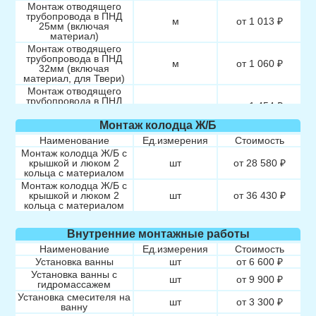
Монтаж отводящего
трубопровода в ПНД
м
от 1 013 ₽
25мм (включая
материал)
Монтаж отводящего
трубопровода в ПНД
м
от 1 060 ₽
32мм (включая
материал, для Твери)
Монтаж отводящего
трубопровода в ПНД
м
от 1 454 ₽
50мм (включая
материал)
Монтаж колодца Ж/Б
Наименование
Ед.измерения
Стоимость
Монтаж колодца Ж/Б с
крышкой и люком 2
шт
от 28 580 ₽
кольца с материалом
Монтаж колодца Ж/Б с
крышкой и люком 2
шт
от 36 430 ₽
кольца с материалом
Внутренние монтажные работы
Наименование
Ед.измерения
Стоимость
Установка ванны
шт
от 6 600 ₽
Установка ванны с
шт
от 9 900 ₽
гидромассажем
Установка смесителя на
шт
от 3 300 ₽
ванну