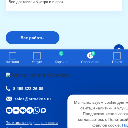
Все доставили быстро и в срок.
Все работы
0
0
Каталог
Услуги
Корзина
Сравнение
Поиск
8 499 322-26-09
Настройк
sales@stroekos.ru
Мы используем cookie для 
Необходимые
Анали
сайта, аналитики и улуч
Функциональные
Продолжая использован
соглашаетесь с Политико
Политика конфиденциальности
2026 © ООО «СТРОЭКОС»
файлов cookie.
По