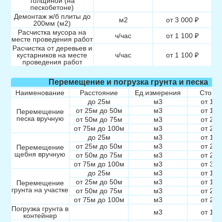
толщиной (на
пескобетоне)
Демонтаж ж/б плиты до
м2
от 3 000 ₽
200мм (м2)
Расчистка мусора на
ч/час
от 1 100 ₽
месте проведения работ
Расчистка от деревьев и
кустарников на месте
ч/час
от 1 100 ₽
проведения работ
Перемещение и погрузка грунта и песка
Наименование
Расстояние
Ед.измерения
Стоим
до 25м
м3
от 1 3
от 25м до 50м
м3
от 1 9
Перемещение
песка вручную
от 50м до 75м
м3
от 2 4
от 75м до 100м
м3
от 2 8
до 25м
м3
от 1 3
от 25м до 50м
м3
от 2 0
Перемещение
щебня вручную
от 50м до 75м
м3
от 2 4
от 75м до 100м
м3
от 3 0
до 25м
м3
от 1 4
от 25м до 50м
м3
от 1 9
Перемещение
грунта на участке
от 50м до 75м
м3
от 2 5
от 75м до 100м
м3
от 2 9
Погрузка грунта в
м3
от 1 6
контейнер