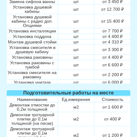
Замена сифона ванны
шт
от 3 450 ₽
Установка душевой
шт
от 12 700 ₽
кабины
Установка душевой
кабины с радио доп.
шт
от 15 400 ₽
Опциями
Установка инсталляции
шт
от 7 700 ₽
Установка поддона
шт
от 4 400 ₽
Монтаж душевой стойки
шт
от 4 310 ₽
Установка смесителя в
шт
от 3 300 ₽
душевую кабину
Установка раковины
шт
от 4 400 ₽
Установка раковины с
шт
от 6 600 ₽
тумбой
Установка смесителя на
шт
от 2 200 ₽
раковину
Установка унитаза
шт
от 6 000 ₽
Монтаж подвесного
шт
от 4 400 ₽
унитаза с кнопкой
Подготовительные работы на месте
Монтаж инсталляция
шт
от 7 000 ₽
Наименование
Ед.измерения
Стоимость
Установка биде,
Демонтаж отмостки до
шт
от 5 000 ₽
м2
от 1 600 ₽
писсуара
0,2м толщиной
Установка стиральной /
Демонтаж тротуарной
шт
от 3 000 ₽
посудомоечной машины
плитки до 0,1м
м2
от 400 ₽
толщиной (на песке)
Демонтаж тротуарной
плитки до 0,1м
м2
от 1 200 ₽