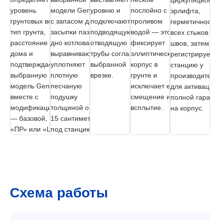
уровень
модели Genesis
уровню и
послойно с
эрлифта,
грунтовых вод,
с запасом для
подключают
проливом
герметичность
тип грунта,
засыпки пазух;
подводящую и
водой — это
всех стыков и
расстояние до
дно котлована
отводящую
фиксирует
швов, затем
дома и
выравнивают и
трубы согласно
эллиптический
регистрирует
подтверждает
уплотняют
выбранной
корпус в
станцию у
выбранную
плотную
врезке.
грунте и
производителя
модель Genesis
песчаную
исключает его
для активации
вместе с
подушку
смещение или
полной гарант
модификацией
толщиной около
всплытие.
на корпус.
— базовой,
15 сантиметров
«ПР» или «L».
под станцию.
Схема работы