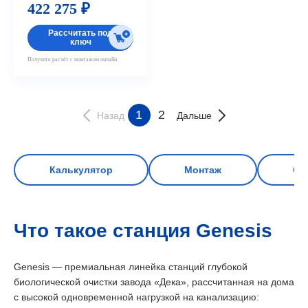
422 275 ₽
Рассчитать под
ключ
Получите расчёт с монтажом онлайн
1
2
Назад
Дальше
Калькулятор
Монтаж
Сх
Что такое станция Genesis
Genesis — премиальная линейка станций глубокой
биологической очистки завода «Дека», рассчитанная на дома
с высокой одновременной нагрузкой на канализацию: