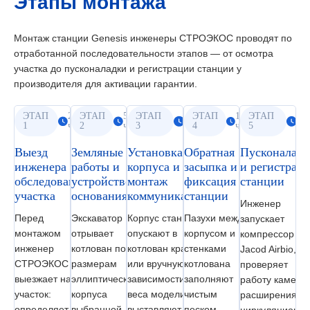
Этапы монтажа
Монтаж станции Genesis инженеры СТРОЭКОС проводят по
отработанной последовательности этапов — от осмотра
участка до пусконаладки и регистрации станции у
производителя для активации гарантии.
ЭТАП
2
ЭТАП
5
ЭТАП
2
ЭТАП
1
ЭТАП
2
1
часа
2
часов
3
часа
4
час
5
ча
Выезд
Земляные
Установка
Обратная
Пусконаладк
инженера и
работы и
корпуса и
засыпка и
и регистрац
обследование
устройство
монтаж
фиксация
станции
участка
основания
коммуникаций
станции
Инженер
Перед
Экскаватор
Корпус станции
Пазухи между
запускает
монтажом
отрывает
опускают в
корпусом и
компрессор
инженер
котлован по
котлован краном
стенками
Jacod Airbio,
СТРОЭКОС
размерам
или вручную в
котлована
проверяет
выезжает на
эллиптического
зависимости от
заполняют
работу камеры
участок:
корпуса
веса модели,
чистым
расширения и
определяет
выбранной
выставляют по
песком
циркуляционно