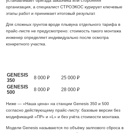
устанавливает бригада заказчика или сторонняя
организация, а специалист СТРОЭКОС курирует ключевые
этапы работ и принимает итоговый результат.
Для сложных грунтов вроде плывуна отдельного тарифа в
прайс-листе не предусмотрено: стоимость такого монтажа
инженер определяет индивидуально после осмотра
конкретного участка.
Стоимость монтажа
Модель
Шеф-
Монтаж (песок, суглинок,
монтаж
глина)
GENESIS
8 000 ₽
25 000 ₽
350
GENESIS
8 000 ₽
28 000 ₽
500
Ниже — «Наша цена» на станции Genesis 350 и 500
согласно действующему прайс-листу: базовые версии без
модификаций «ПР» и «L» и без учёта стоимости монтажа.
Модели Genesis называются по объёму залпового сброса в