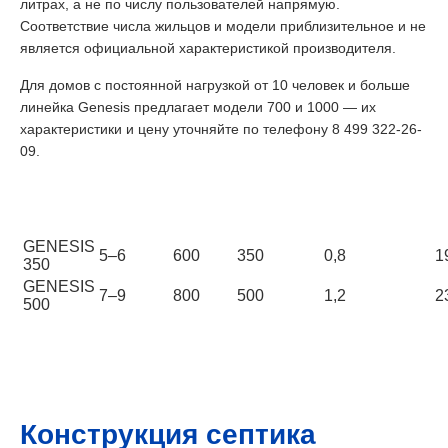
литрах, а не по числу пользователей напрямую.
Соответствие числа жильцов и модели приблизительное и не
является официальной характеристикой производителя.
Для домов с постоянной нагрузкой от 10 человек и больше
линейка Genesis предлагает модели 700 и 1000 — их
характеристики и цену уточняйте по телефону 8 499 322-26-
09.
Кол-во
Объём
Врезка,
Залповый
В
Модель
человек
переработки,
мм
сброс, л
(ориент.)
м³/сутки
GENESIS
5–6
600
350
0,8
1
350
GENESIS
7–9
800
500
1,2
2
500
Конструкция септика