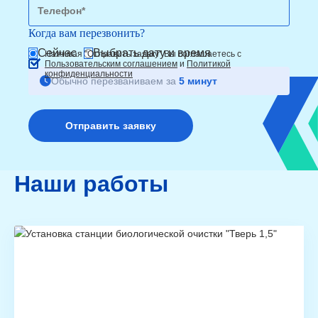
от 30м до 50м
шт
от 2 4
вручную
от 50м до 100м
шт
от 3 4
Когда вам перезвонить?
Сейчас
Выбрать дату и время
Нажимая "Отправить заявку" Вы соглашаетесь с
Пользовательским соглашением
и
Политикой
конфиденциальности
Обычно перезваниваем за
5 минут
Наши работы