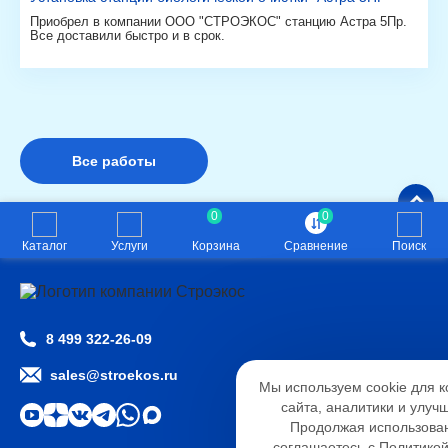
Приобрел в компании ООО "СТРОЭКОС" станцию Астра 5Пр.
Все доставили быстро и в срок.
Все работы
0
0
Каталог
Услуги
Корзина
Сравнение
Поиск
8 499 322-26-09
Настройк
sales@stroekos.ru
Мы используем cookie для 
Необходимые
Анали
сайта, аналитики и улуч
Функциональные
Продолжая использован
соглашаетесь с Политико