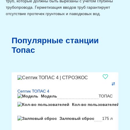
труб, которые должны быть вырезаны с учётом глубины
трубопровода. Герметизация вводов труб гарантирует
отсутствие протечек грунтовых и паводковых вод.
Популярные станции
Топас
Септик ТОПАС 4
Се
Модель
ТОПАС
Кол-во пользователей
4
чел
Залповый сброс
175 л