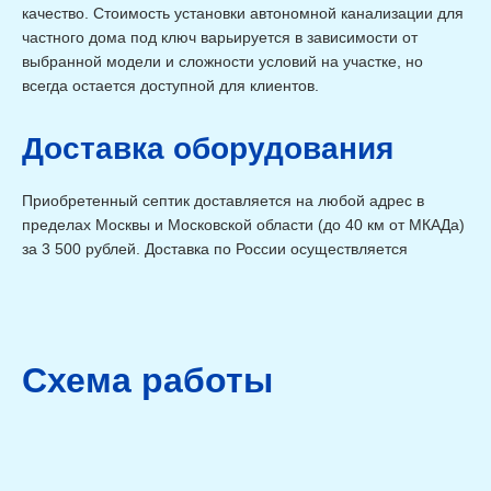
м
от 1 454 ₽
50мм (включая
качество. Стоимость установки автономной канализации для
материал)
частного дома под ключ варьируется в зависимости от
Монтаж колодца Ж/Б
выбранной модели и сложности условий на участке, но
Наименование
Ед.измерения
Стоимость
всегда остается доступной для клиентов.
Монтаж колодца Ж/Б с
крышкой и люком 2
шт
от 28 580 ₽
кольца с материалом
Доставка оборудования
Монтаж колодца Ж/Б с
крышкой и люком 2
шт
от 36 430 ₽
кольца с материалом
Внутренние монтажные работы
Приобретенный септик доставляется на любой адрес в
Наименование
Ед.измерения
Стоимость
пределах Москвы и Московской области (до 40 км от МКАДа)
Установка ванны
шт
от 6 600 ₽
за 3 500 рублей. Доставка по России осуществляется
Установка ванны с
шт
от 9 900 ₽
гидромассажем
Установка смесителя на
шт
от 3 300 ₽
ванну
Замена сифона ванны
шт
от 3 450 ₽
Установка душевой
шт
от 12 700 ₽
кабины
Схема работы
Установка душевой
кабины с радио доп.
шт
от 15 400 ₽
Опциями
Установка инсталляции
шт
от 7 700 ₽
Установка поддона
шт
от 4 400 ₽
Монтаж душевой стойки
шт
от 4 310 ₽