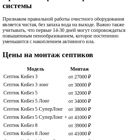
системы
Признаком правильной работы очистного оборудования
является чистая, без запаха вода на выходе. Важно также
учитывать, что первые 14-30 дней могут сопровождаться
повышенным пенообразованием, которое постепенно
уменьшится с накоплением активного ила.
Цены на монтаж септиков
Модель
Монтаж
Септик КиБез 3
от 27000 ₽
Септик КиБез 3 лонг
от 30000 ₽
Септик КиБез 5
от 32000 ₽
Септик КиБез 5 Лонг
от 34000 ₽
Септик КиБез 5 СуперЛонг
от 38000 ₽
Септик КиБез 5 СуперЛонг +
от 41000 ₽
Септик КиБез 8
от 39000 ₽
Септик КиБез 8 Лонг
от 41000 ₽