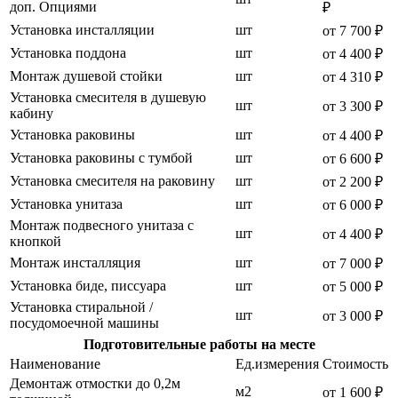
доп. Опциями
₽
Установка инсталляции
шт
от 7 700 ₽
Установка поддона
шт
от 4 400 ₽
Монтаж душевой стойки
шт
от 4 310 ₽
Установка смесителя в душевую
шт
от 3 300 ₽
кабину
Установка раковины
шт
от 4 400 ₽
Установка раковины с тумбой
шт
от 6 600 ₽
Установка смесителя на раковину
шт
от 2 200 ₽
Установка унитаза
шт
от 6 000 ₽
Монтаж подвесного унитаза с
шт
от 4 400 ₽
кнопкой
Монтаж инсталляция
шт
от 7 000 ₽
Установка биде, писсуара
шт
от 5 000 ₽
Установка стиральной /
шт
от 3 000 ₽
посудомоечной машины
Подготовительные работы на месте
Наименование
Ед.измерения
Стоимость
Демонтаж отмостки до 0,2м
м2
от 1 600 ₽