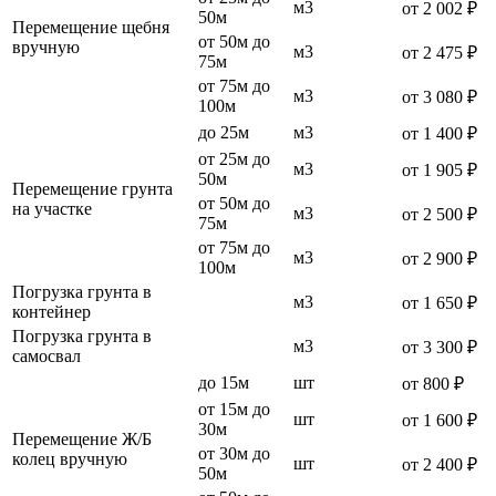
м3
от 2 002 ₽
50м
Перемещение щебня
от 50м до
вручную
м3
от 2 475 ₽
75м
от 75м до
м3
от 3 080 ₽
100м
до 25м
м3
от 1 400 ₽
от 25м до
м3
от 1 905 ₽
50м
Перемещение грунта
от 50м до
на участке
м3
от 2 500 ₽
75м
от 75м до
м3
от 2 900 ₽
100м
Погрузка грунта в
м3
от 1 650 ₽
контейнер
Погрузка грунта в
м3
от 3 300 ₽
самосвал
до 15м
шт
от 800 ₽
от 15м до
шт
от 1 600 ₽
30м
Перемещение Ж/Б
от 30м до
колец вручную
шт
от 2 400 ₽
50м