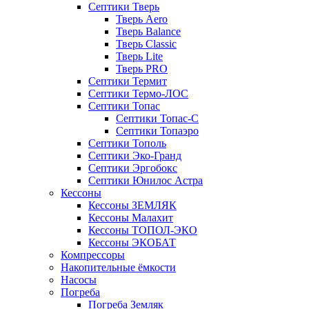
Септики Тверь
Тверь Aero
Тверь Balance
Тверь Classic
Тверь Lite
Тверь PRO
Септики Термит
Септики Термо-ЛОС
Септики Топас
Септики Топас-С
Септики Топаэро
Септики Тополь
Септики Эко-Гранд
Септики Эргобокс
Септики Юнилос Астра
Кессоны
Кессоны ЗЕМЛЯК
Кессоны Малахит
Кессоны ТОПОЛ-ЭКО
Кессоны ЭКОБАТ
Компрессоры
Накопительные ёмкости
Насосы
Погреба
Погреба Земляк