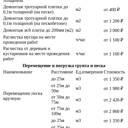
толщиной
Демонтаж тротуарной плитки до
м2
от 400 ₽
0,1м толщиной (на песке)
Демонтаж тротуарной плитки до
м2
от 1 200 ₽
0,1м толщиной (на пескобетоне)
Демонтаж ж/б плиты до 200мм (м2)
м2
от 3 000 ₽
Расчистка мусора на месте
ч/час
от 1 100 ₽
проведения работ
Расчистка от деревьев и
кустарников на месте проведения
ч/час
от 1 100 ₽
работ
Перемещение и погрузка грунта и песка
Наименование
Расстояние
Ед.измерения
Стоимость
до 25м
м3
от 1 350 ₽
от 25м до
м3
от 1 980 ₽
50м
Перемещение песка
от 50м до
вручную
м3
от 2 426 ₽
75м
от 75м до
м3
от 2 860 ₽
100м
до 25м
м3
от 1 350 ₽
от 25м до