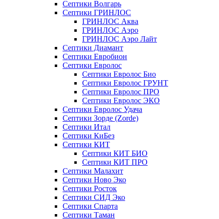
Септики Волгарь
Септики ГРИНЛОС
ГРИНЛОС Аква
ГРИНЛОС Аэро
ГРИНЛОС Аэро Лайт
Септики Диамант
Септики Евробион
Септики Евролос
Септики Евролос Био
Септики Евролос ГРУНТ
Септики Евролос ПРО
Септики Евролос ЭКО
Септики Евролос Удача
Септики Зорде (Zorde)
Септики Итал
Септики КиБез
Септики КИТ
Септики КИТ БИО
Септики КИТ ПРО
Септики Малахит
Септики Ново Эко
Септики Росток
Септики СИД Эко
Септики Спарта
Септики Таман