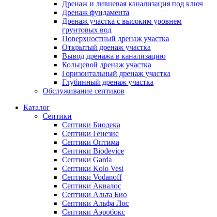
Дренаж и ливневая канализация под ключ
Дренаж фундамента
Дренаж участка с высоким уровнем
грунтовых вод
Поверхностный дренаж участка
Открытый дренаж участка
Вывод дренажа в канализацию
Кольцевой дренаж участка
Горизонтальный дренаж участка
Глубинный дренаж участка
Обслуживание септиков
Каталог
Септики
Септики Биодека
Септики Генезис
Септики Оптима
Септики Biodevice
Септики Garda
Септики Kolo Vesi
Септики Vodanoff
Септики Аквалос
Септики Альта Био
Септики Альфа Лос
Септики Аэробокс