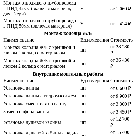
Монтаж отводящего трубопровода
в ПНД 32мм (включая материал,
м
от 1 060 ₽
для Твери)
Монтаж отводящего трубопровода
м
от 1 454 ₽
в ПНД 50мм (включая материал)
Монтаж колодца Ж/Б
Наименование
Ед.измерения
Стоимость
от 28 580
Монтаж колодца Ж/Б с крышкой и
шт
люком 2 кольца с материалом
₽
от 36 430
Монтаж колодца Ж/Б с крышкой и
шт
люком 2 кольца с материалом
₽
Внутренние монтажные работы
Наименование
Ед.измерения
Стоимость
Установка ванны
шт
от 6 600 ₽
Установка ванны с гидромассажем
шт
от 9 900 ₽
Установка смесителя на ванну
шт
от 3 300 ₽
Замена сифона ванны
шт
от 3 450 ₽
от 12 700
Установка душевой кабины
шт
₽
от 15 400
Установка душевой кабины с радио
шт