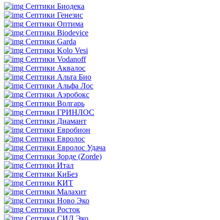
Септики Биодека
Септики Генезис
Септики Оптима
Септики Biodevice
Септики Garda
Септики Kolo Vesi
Септики Vodanoff
Септики Аквалос
Септики Альта Био
Септики Альфа Лос
Септики Аэробокс
Септики Волгарь
Септики ГРИНЛОС
Септики Диамант
Септики Евробион
Септики Евролос
Септики Евролос Удача
Септики Зорде (Zorde)
Септики Итал
Септики КиБез
Септики КИТ
Септики Малахит
Септики Ново Эко
Септики Росток
Септики СИД Эко