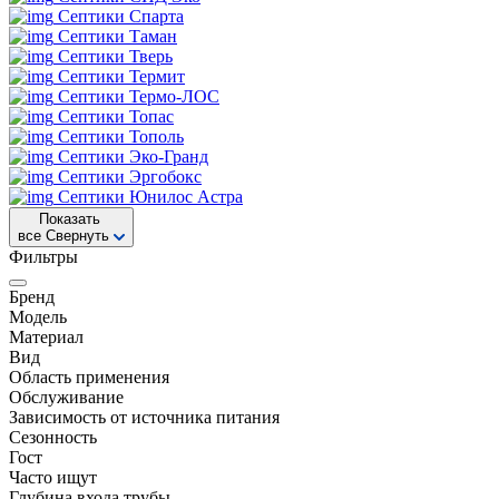
Септики Спарта
Септики Таман
Септики Тверь
Септики Термит
Септики Термо-ЛОС
Септики Топас
Септики Тополь
Септики Эко-Гранд
Септики Эргобокс
Септики Юнилос Астра
Показать
все
Свернуть
Фильтры
Бренд
Модель
Материал
Вид
Область применения
Обслуживание
Зависимость от источника питания
Сезонность
Гост
Часто ищут
Глубина входа трубы