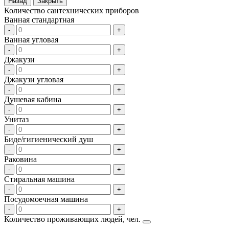
Назад
Закрыть
Количество сантехнических приборов
Ванная стандартная
-
+
Ванная угловая
-
+
Джакузи
-
+
Джакузи угловая
-
+
Душевая кабина
-
+
Унитаз
-
+
Биде/гигиенический душ
-
+
Раковина
-
+
Стиральная машина
-
+
Посудомоечная машина
-
+
Количество проживающих людей, чел.