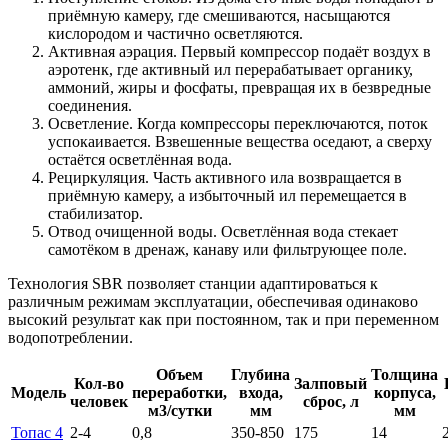
приёмную камеру, где смешиваются, насыщаются
кислородом и частично осветляются.
Активная аэрация. Первый компрессор подаёт воздух в
аэротенк, где активный ил перерабатывает органику,
аммоний, жиры и фосфаты, превращая их в безвредные
соединения.
Осветление. Когда компрессоры переключаются, поток
успокаивается. Взвешенные вещества оседают, а сверху
остаётся осветлённая вода.
Рециркуляция. Часть активного ила возвращается в
приёмную камеру, а избыточный ил перемещается в
стабилизатор.
Отвод очищенной воды. Осветлённая вода стекает
самотёком в дренаж, канаву или фильтрующее поле.
Технология SBR позволяет станции адаптироваться к
различным режимам эксплуатации, обеспечивая одинаково
высокий результат как при постоянном, так и при переменном
водопотреблении.
Объем
Глубина
Толщина
Кол-во
Залповый
Модель
переработки,
входа,
корпуса,
человек
сброс, л
м3/сутки
мм
мм
Топас 4
2-4
0,8
350-850
175
14