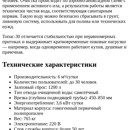
человек. Очистка происходит по аэробно-аноксидной схеме с
применением активного ила, а результатом работы является
технически чистая вода, соответствующая санитарным
нормам. Такую воду можно безопасно сбрасывать в грунт,
ливневую систему, использовать для полива или технических
нужд.
Топас-30 отличается стабильностью при неравномерных
притоках и выдерживает кратковременные пиковые нагрузки
— например, когда одновременно работают кухня, душевые и
прачечная.
Технические характеристики
Производительность: 6 м³/сутки
Количество пользователей: до 30 человек
Залповый сброс: 1200 л
Тип отвода очищенной воды: самотёчный
Врезка (глубина подводящей трубы): 450–850 мм
Энергопотребление: 3,6 кВт·сутки
Материал корпуса: гомогенный первичный
полипропилен
Вес: 765 кг
Электропитание: 220 В
Срок службы корпуса: более 50 лет