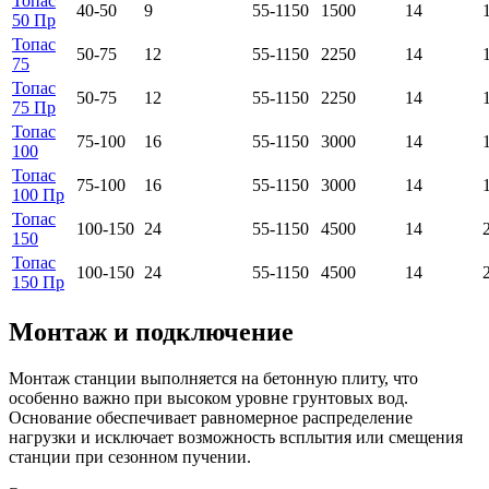
Топас
40-50
9
55-1150
1500
14
50 Пр
Топас
50-75
12
55-1150
2250
14
75
Топас
50-75
12
55-1150
2250
14
75 Пр
Топас
75-100
16
55-1150
3000
14
100
Топас
75-100
16
55-1150
3000
14
100 Пр
Топас
100-150
24
55-1150
4500
14
150
Топас
100-150
24
55-1150
4500
14
150 Пр
Монтаж и подключение
Монтаж станции выполняется на бетонную плиту, что
особенно важно при высоком уровне грунтовых вод.
Основание обеспечивает равномерное распределение
нагрузки и исключает возможность всплытия или смещения
станции при сезонном пучении.