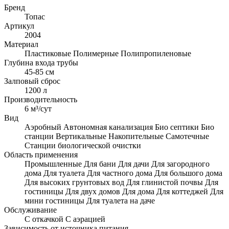
Бренд
Топас
Артикул
2004
Материал
Пластиковые
Полимерные
Полипропиленовые
Глубина входа трубы
45-85 см
Залповый сброс
1200 л
Производительность
6 м³/сут
Вид
Аэробный
Автономная канализация
Био септики
Био
станции
Вертикальные
Накопительные
Самотечные
Станции биологической очистки
Область применения
Промышленные
Для бани
Для дачи
Для загородного
дома
Для туалета
Для частного дома
Для большого дома
Для высоких грунтовых вод
Для глинистой почвы
Для
гостиницы
Для двух домов
Для дома
Для коттеджей
Для
мини гостиницы
Для туалета на даче
Обслуживание
С откачкой
С аэрацией
Зависимость от источника питания