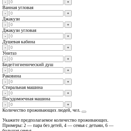
-
+
Ванная угловая
-
+
Джакузи
-
+
Джакузи угловая
-
+
Душевая кабина
-
+
Унитаз
-
+
Биде/гигиенический душ
-
+
Раковина
-
+
Стиральная машина
-
+
Посудомоечная машина
-
+
Количество проживающих людей, чел.
Укажите предполагаемое количество проживающих.
Примеры: 2 — пара без детей, 4 — семья с детьми, 6 —
большая семья