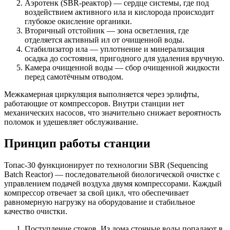
Аэротенк (SBR-реактор) — сердце системы, где под
воздействием активного ила и кислорода происходит
глубокое окисление органики.
Вторичный отстойник — зона осветления, где
отделяется активный ил от очищенной воды.
Стабилизатор ила — уплотнение и минерализация
осадка до состояния, пригодного для удаления вручную.
Камера очищенной воды — сбор очищенной жидкости
перед самотёчным отводом.
Межкамерная циркуляция выполняется через эрлифты,
работающие от компрессоров. Внутри станции нет
механических насосов, что значительно снижает вероятность
поломок и удешевляет обслуживание.
Принцип работы станции
Топас-30 функционирует по технологии SBR (Sequencing
Batch Reactor) — последовательной биологической очистке с
управлением подачей воздуха двумя компрессорами. Каждый
компрессор отвечает за свой цикл, что обеспечивает
равномерную нагрузку на оборудование и стабильное
качество очистки.
Поступление стоков. Из дома сточные воды попадают в