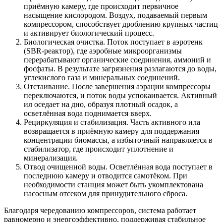
приёмную камеру, где происходит первичное
насыщение кислородом. Воздух, подаваемый первым
компрессором, способствует дроблению крупных частиц
и активирует биологический процесс.
Биологическая очистка. Поток поступает в аэротенк
(SBR-реактор), где аэробные микроорганизмы
перерабатывают органические соединения, аммоний и
фосфаты. В результате загрязнения разлагаются до воды,
углекислого газа и минеральных соединений.
Отстаивание. После завершения аэрации компрессоры
переключаются, и поток воды успокаивается. Активный
ил оседает на дно, образуя плотный осадок, а
осветлённая вода поднимается вверх.
Рециркуляция и стабилизация. Часть активного ила
возвращается в приёмную камеру для поддержания
концентрации биомассы, а избыточный направляется в
стабилизатор, где происходит уплотнение и
минерализация.
Отвод очищенной воды. Осветлённая вода поступает в
последнюю камеру и отводится самотёком. При
необходимости станция может быть укомплектована
насосным отсеком для принудительного сброса.
Благодаря чередованию компрессоров, система работает
равномерно и энергоэффективно, поддерживая стабильное