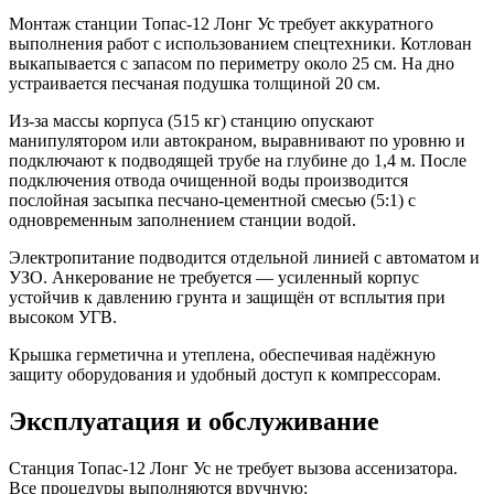
Монтаж станции Топас-12 Лонг Ус требует аккуратного
выполнения работ с использованием спецтехники. Котлован
выкапывается с запасом по периметру около 25 см. На дно
устраивается песчаная подушка толщиной 20 см.
Из-за массы корпуса (515 кг) станцию опускают
манипулятором или автокраном, выравнивают по уровню и
подключают к подводящей трубе на глубине до 1,4 м. После
подключения отвода очищенной воды производится
послойная засыпка песчано-цементной смесью (5:1) с
одновременным заполнением станции водой.
Электропитание подводится отдельной линией с автоматом и
УЗО. Анкерование не требуется — усиленный корпус
устойчив к давлению грунта и защищён от всплытия при
высоком УГВ.
Крышка герметична и утеплена, обеспечивая надёжную
защиту оборудования и удобный доступ к компрессорам.
Эксплуатация и обслуживание
Станция Топас-12 Лонг Ус не требует вызова ассенизатора.
Все процедуры выполняются вручную: