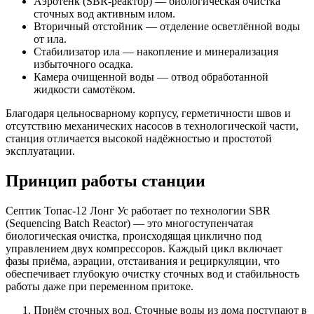
Аэротенк (SBR-реактор) — биологическая очистка
сточных вод активным илом.
Вторичный отстойник — отделение осветлённой воды
от ила.
Стабилизатор ила — накопление и минерализация
избыточного осадка.
Камера очищенной воды — отвод обработанной
жидкости самотёком.
Благодаря цельносварному корпусу, герметичности швов и
отсутствию механических насосов в технологической части,
станция отличается высокой надёжностью и простотой
эксплуатации.
Принцип работы станции
Септик Топас-12 Лонг Ус работает по технологии SBR
(Sequencing Batch Reactor) — это многоступенчатая
биологическая очистка, происходящая циклично под
управлением двух компрессоров. Каждый цикл включает
фазы приёма, аэрации, отстаивания и рециркуляции, что
обеспечивает глубокую очистку сточных вод и стабильность
работы даже при переменном притоке.
Приём сточных вод. Сточные воды из дома поступают в