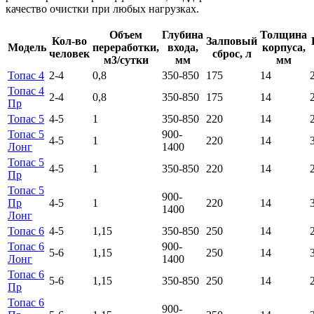
качество очистки при любых нагрузках.
Объем
Глубина
Толщина
Кол-во
Залповый
Модель
переработки,
входа,
корпуса,
человек
сброс, л
м3/сутки
мм
мм
Топас 4
2-4
0,8
350-850
175
14
Топас 4
2-4
0,8
350-850
175
14
Пр
Топас 5
4-5
1
350-850
220
14
Топас 5
900-
4-5
1
220
14
Лонг
1400
Топас 5
4-5
1
350-850
220
14
Пр
Топас 5
900-
Пр
4-5
1
220
14
1400
Лонг
Топас 6
4-5
1,15
350-850
250
14
Топас 6
900-
5-6
1,15
250
14
Лонг
1400
Топас 6
5-6
1,15
350-850
250
14
Пр
Топас 6
900-