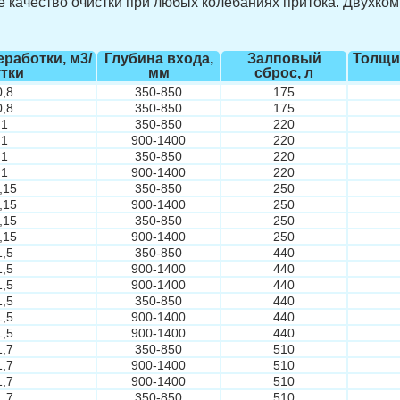
 качество очистки при любых колебаниях притока. Двухком
работки, м3/
Глубина входа,
Залповый
Толщи
утки
мм
сброс, л
0,8
350-850
175
0,8
350-850
175
1
350-850
220
1
900-1400
220
1
350-850
220
1
900-1400
220
,15
350-850
250
,15
900-1400
250
,15
350-850
250
,15
900-1400
250
1,5
350-850
440
1,5
900-1400
440
1,5
900-1400
440
1,5
350-850
440
1,5
900-1400
440
1,5
900-1400
440
1,7
350-850
510
1,7
900-1400
510
1,7
900-1400
510
1,7
350-850
510