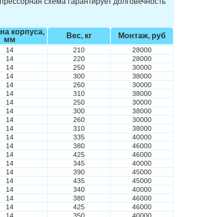
прессорная схема гарантирует долговечность
на корпуса,
Вес, кг
Монтаж, руб
мм
14
210
28000
14
220
28000
14
250
30000
14
300
38000
14
260
30000
14
310
38000
14
250
30000
14
300
38000
14
260
30000
14
310
38000
14
335
40000
14
380
46000
14
425
46000
14
345
40000
14
390
45000
14
435
45000
14
340
40000
14
380
46000
14
425
46000
14
350
40000