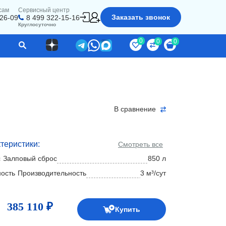
сам
Сервисный центр
Заказать звонок
-26-09
8 499 322-15-16
Круглосуточно
0
0
0
В сравнение
теристики:
Смотреть все
Залповый сброс
850 л
Производительность
3 м³/сут
385 110 ₽
Купить