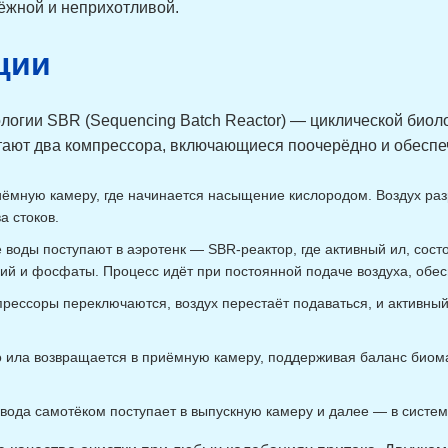
дёжной и неприхотливой.
ции
логии SBR (Sequencing Batch Reactor) — циклической биол
отают два компрессора, включающиеся поочерёдно и обесп
риёмную камеру, где начинается насыщение кислородом. Воздух р
а стоков.
е воды поступают в аэротенк — SBR-реактор, где активный ил, сос
ий и фосфаты. Процесс идёт при постоянной подаче воздуха, обе
ессоры переключаются, воздух перестаёт подаваться, и активный 
о ила возвращается в приёмную камеру, поддерживая баланс биомас
ода самотёком поступает в выпускную камеру и далее — в систем