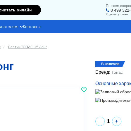
По всем вопро
считать онлайн
8 499 322
Круглосуточно
упателям
Контакты
с
Септик ТОПАС 15 Лонг
онг
В наличии
Бренд:
Топас
Основные харак
+
-