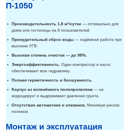
BioDeka-6
П-1050
6
1,2
1300/
С-1300
BioDeka-6
6
1,2
1300/
П-1300
BioDeka-6 C-
6
1,2
1800/
Производительность 1,8 м³/сутки
— оптимально для
1800
дома или гостиницы на 8 пользователей.
BioDeka-6
6
1,2
1800/
П-1800
Принудительный сброс воды
— надёжная работа при
BioDeka-8 С-800
8
1,6
800/
BioDeka-8 П-800
8
1,6
800/
высоком УГВ.
BioDeka-8 C-
8
1,6
1050/
1050
Высокая степень очистки — до 99%.
BioDeka-8
8
1,6
1050/
П-1050
Энергоэффективность.
Один компрессор и насос
BioDeka-8 C-
обеспечивают всю гидравлику.
8
1,6
1300/
1300
BioDeka-8
Полная герметичность и бесшумность.
8
1,6
1300/
П-1300
BioDeka-8 C-
Корпус из вспенённого полипропилена
8
1,6
— не
1800/
1800
корродирует и выдерживает давление грунта.
BioDeka-8
8
1,6
1800/
П-1800
Отсутствие автоматики и клапанов.
Минимум рисков
BioDeka-10 C-
10
2
800/
800
поломок.
BioDeka-10
10
2
800/
П-800
Монтаж и эксплуатация
BioDeka-15 C-
15
3
800/
800