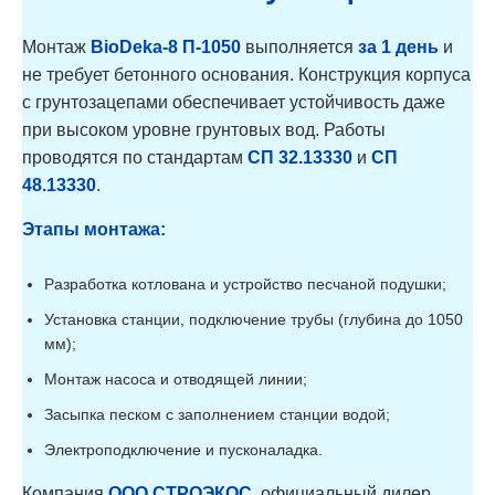
BioDeka-15
15
3
800/
П-800
Монтаж
BioDeka-8 П-1050
выполняется
за 1 день
и
не требует бетонного основания. Конструкция корпуса
с грунтозацепами обеспечивает устойчивость даже
при высоком уровне грунтовых вод. Работы
проводятся по стандартам
СП 32.13330
и
СП
48.13330
.
Этапы монтажа:
Разработка котлована и устройство песчаной подушки;
Установка станции, подключение трубы (глубина до 1050
мм);
Монтаж насоса и отводящей линии;
Засыпка песком с заполнением станции водой;
Электроподключение и пусконаладка.
Компания
ООО СТРОЭКОС
, официальный дилер