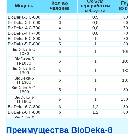
Объем
Кол-во
Глуб
Модель
переработки,
человек
входа
м3/сутки
BioDeka-3 C-600
3
0,5
600/
BioDeka-3 П-600
3
0,5
600/
BioDeka-4 C-700
4
0,8
700/
BioDeka-4 П-700
4
0,8
700/
BioDeka-5 C-800
5
1
800/
BioDeka-5 П-800
5
1
800/
BioDeka-5 C-
5
1
1050/
1050
BioDeka-5
5
1
1050/
П-1050
BioDeka-5 C-
5
1
1300/
1300
BioDeka-5
5
1
1300/
П-1300
BioDeka-5 C-
5
1
1800/
1800
BioDeka-5
5
1
1800/
П-1800
BioDeka-6 С-800
6
1,2
800/
BioDeka-6 П-800
6
1,2
800/
BioDeka-6
6
1,2
1050/
С-1050
BioDeka-6
Преимущества BioDeka-8
6
1,2
1050/
П-1050