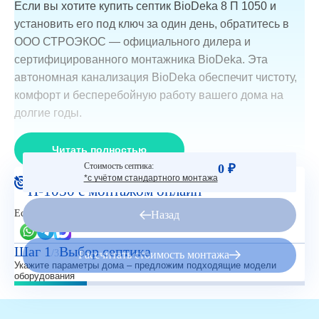
Если вы хотите купить септик BioDeka 8 П 1050 и
установить его под ключ за один день, обратитесь в
ООО СТРОЭКОС — официального дилера и
сертифицированного монтажника BioDeka. Эта
автономная канализация BioDeka обеспечит чистоту,
комфорт и бесперебойную работу вашего дома на
долгие годы.
Читать полностью
Стоимость септика:
0 ₽
Рассчитайте стоимость Септик Биодека-8
*с учётом стандартного монтажа
П-1050 с монтажом онлайн
Есть вопросы?
Назад
Шаг 1
Выбор септика
/3
Рассчитать стоимость монтажа
Укажите параметры дома – предложим подходящие модели
оборудования