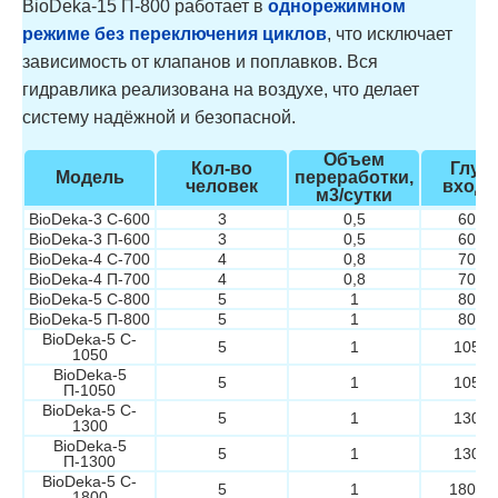
BioDeka-15 П-800 работает в
однорежимном
режиме без переключения циклов
, что исключает
зависимость от клапанов и поплавков. Вся
гидравлика реализована на воздухе, что делает
систему надёжной и безопасной.
Объем
Кол-во
Глуб
Модель
переработки,
человек
входа
м3/сутки
BioDeka-3 C-600
3
0,5
600/
BioDeka-3 П-600
3
0,5
600/
BioDeka-4 C-700
4
0,8
700/
BioDeka-4 П-700
4
0,8
700/
BioDeka-5 C-800
5
1
800/
BioDeka-5 П-800
5
1
800/
BioDeka-5 C-
5
1
1050/
1050
BioDeka-5
5
1
1050/
П-1050
BioDeka-5 C-
5
1
1300/
1300
BioDeka-5
5
1
1300/
П-1300
BioDeka-5 C-
5
1
1800/
1800