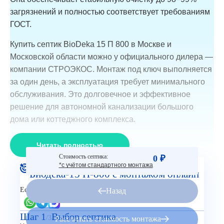
загрязнений и полностью соответствует требованиям
ГОСТ.
Купить септик BioDeka 15 П 800 в Москве и
Московской области можно у официального дилера —
компании СТРОЭКОС. Монтаж под ключ выполняется
за один день, а эксплуатация требует минимального
обслуживания. Это долговечное и эффективное
решение для автономной канализации большого
дома или коттеджного комплекса.
Читать полностью
Стоимость септика:
0 ₽
Рассчитайте стоимость Септик
*с учётом стандартного монтажа
Биодека-15 П-800 с монтажом онлайн
Есть вопросы?
Назад
Шаг 1
Выбор септика
/3
Рассчитать стоимость монтажа