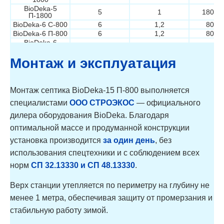
BioDeka-5
5
1
1800/
П-1800
BioDeka-6 С-800
6
1,2
800/
BioDeka-6 П-800
6
1,2
800/
BioDeka-6
6
1,2
1050/
С-1050
BioDeka-6
Монтаж и эксплуатация
6
1,2
1050/
П-1050
BioDeka-6
6
1,2
1300/
С-1300
Монтаж септика BioDeka-15 П-800 выполняется
BioDeka-6
6
1,2
1300/
П-1300
специалистами
ООО СТРОЭКОС
— официального
BioDeka-6 C-
6
1,2
1800/
1800
дилера оборудования BioDeka. Благодаря
BioDeka-6
6
1,2
1800/
оптимальной массе и продуманной конструкции
П-1800
BioDeka-8 С-800
8
1,6
800/
установка производится
за один день
, без
BioDeka-8 П-800
8
1,6
800/
использования спецтехники и с соблюдением всех
BioDeka-8 C-
8
1,6
1050/
1050
норм
СП 32.13330 и СП 48.13330
.
BioDeka-8
8
1,6
1050/
П-1050
Верх станции утепляется по периметру на глубину не
BioDeka-8 C-
8
1,6
1300/
1300
менее 1 метра, обеспечивая защиту от промерзания и
BioDeka-8
8
1,6
1300/
стабильную работу зимой.
П-1300
BioDeka-8 C-
8
1,6
1800/