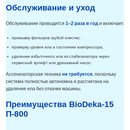
1800
Обслуживание и уход
BioDeka-8
8
1,6
1800/
П-1800
BioDeka-10 C-
10
2
800/
800
Обслуживание проводится
1–2 раза в год
и включает:
BioDeka-10
10
2
800/
П-800
BioDeka-15 C-
15
3
800/
промывку фильтров грубой очистки;
800
BioDeka-15
15
3
800/
проверку уровня ила и состояния компрессора;
П-800
удаление избыточного ила из стабилизатора через
сервисный эрлифт или дренажный насос.
Ассенизаторская техника
не требуется
, поскольку
система полностью автономна и рассчитана на
удаление ила без откачки машины.
Преимущества BioDeka-15
П-800