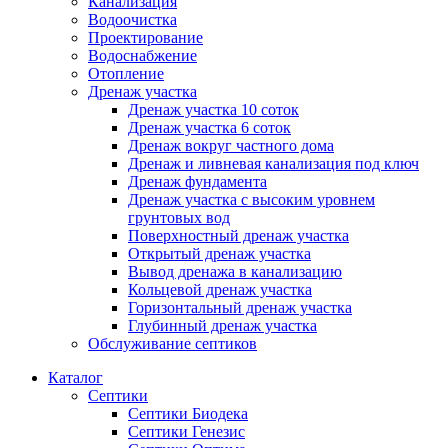
Канализация
Водоочистка
Проектирование
Водоснабжение
Отопление
Дренаж участка
Дренаж участка 10 соток
Дренаж участка 6 соток
Дренаж вокруг частного дома
Дренаж и ливневая канализация под ключ
Дренаж фундамента
Дренаж участка с высоким уровнем
грунтовых вод
Поверхностный дренаж участка
Открытый дренаж участка
Вывод дренажа в канализацию
Кольцевой дренаж участка
Горизонтальный дренаж участка
Глубинный дренаж участка
Обслуживание септиков
Каталог
Септики
Септики Биодека
Септики Генезис