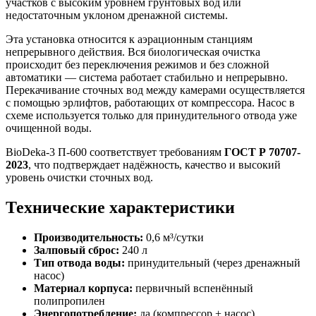
участков с высоким уровнем грунтовых вод или
недостаточным уклоном дренажной системы.
Эта установка относится к аэрационным станциям
непрерывного действия. Вся биологическая очистка
происходит без переключения режимов и без сложной
автоматики — система работает стабильно и непрерывно.
Перекачивание сточных вод между камерами осуществляется
с помощью эрлифтов, работающих от компрессора. Насос в
схеме используется только для принудительного отвода уже
очищенной воды.
BioDeka-3 П-600 соответствует требованиям
ГОСТ Р 70707-
2023
, что подтверждает надёжность, качество и высокий
уровень очистки сточных вод.
Технические характеристики
Производительность:
0,6 м³/сутки
Залповый сброс:
240 л
Тип отвода воды:
принудительный (через дренажный
насос)
Материал корпуса:
первичный вспенённый
полипропилен
Энергопотребление:
да (компрессор + насос)