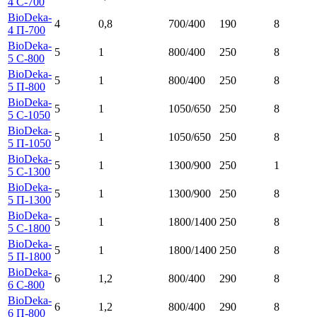
4 C-700
BioDeka-
4
0,8
700/400
190
8
4 П-700
BioDeka-
5
1
800/400
250
8
5 C-800
BioDeka-
5
1
800/400
250
8
5 П-800
BioDeka-
5
1
1050/650
250
8
5 C-1050
BioDeka-
5
1
1050/650
250
8
5 П-1050
BioDeka-
5
1
1300/900
250
1
5 C-1300
BioDeka-
5
1
1300/900
250
8
5 П-1300
BioDeka-
5
1
1800/1400
250
8
5 C-1800
BioDeka-
5
1
1800/1400
250
8
5 П-1800
BioDeka-
6
1,2
800/400
290
8
6 С-800
BioDeka-
6
1,2
800/400
290
8
6 П-800