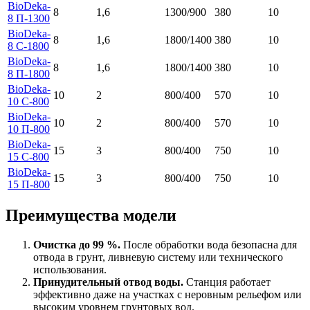
BioDeka-
8
1,6
1300/900
380
10
8 П-1300
BioDeka-
8
1,6
1800/1400
380
10
8 C-1800
BioDeka-
8
1,6
1800/1400
380
10
8 П-1800
BioDeka-
10
2
800/400
570
10
10 C-800
BioDeka-
10
2
800/400
570
10
10 П-800
BioDeka-
15
3
800/400
750
10
15 C-800
BioDeka-
15
3
800/400
750
10
15 П-800
Преимущества модели
Очистка до 99 %.
После обработки вода безопасна для
отвода в грунт, ливневую систему или технического
использования.
Принудительный отвод воды.
Станция работает
эффективно даже на участках с неровным рельефом или
высоким уровнем грунтовых вод.