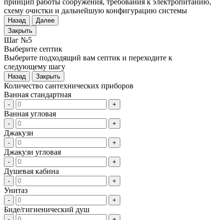
принцип работы сооружения, требования к электропитанию,
схему очистки и дальнейшую конфигурацию системы
Назад
Далее
Закрыть
Шаг №5
Выберите септик
Выберите подходящий вам септик и переходите к
следующему шагу
Назад
Закрыть
Количество сантехнических приборов
Ванная стандартная
-
+
Ванная угловая
-
+
Джакузи
-
+
Джакузи угловая
-
+
Душевая кабина
-
+
Унитаз
-
+
Биде/гигиенический душ
-
+