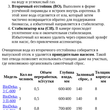
на воду и углекислый газ.
Вторичный отстойник (ВО).
Выполнен в форме
усечённой пирамиды и встроен внутрь аэротенка. В
этой зоне вода отделяется от ила, который затем
частично возвращается обратно для поддержания
биомассы, а избыточный направляется в стабилизатор.
Стабилизатор ила (СИ).
В камере происходит
уплотнение ила и окончательная стабилизация.
Избыточный ил можно удалить через сервисный эрлифт
или насос, без привлечения ассенизатора.
Очищенная вода из вторичного отстойника собирается в
выпускной отсек и удаляется
принудительно насосом
. Такой
тип отвода позволяет использовать станцию даже на участках,
где невозможно организовать самотёчный сброс.
Объем
Глубина
Толщин
Кол-во
Залповый
Модель
переработки,
входа,
корпуса
человек
сброс, л
м3/сутки
мм
мм
BioDeka-
3
0,5
600/400
140
8
3 C-600
BioDeka-
3
0,5
600/400
140
8
3 П-600
BioDeka-
4
0,8
700/400
190
8