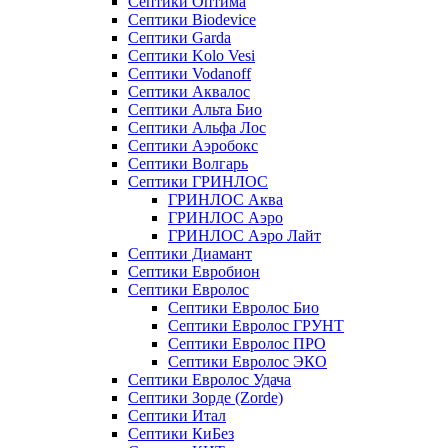
Септики Оптима
Септики Biodevice
Септики Garda
Септики Kolo Vesi
Септики Vodanoff
Септики Аквалос
Септики Альта Био
Септики Альфа Лос
Септики Аэробокс
Септики Волгарь
Септики ГРИНЛОС
ГРИНЛОС Аква
ГРИНЛОС Аэро
ГРИНЛОС Аэро Лайт
Септики Диамант
Септики Евробион
Септики Евролос
Септики Евролос Био
Септики Евролос ГРУНТ
Септики Евролос ПРО
Септики Евролос ЭКО
Септики Евролос Удача
Септики Зорде (Zorde)
Септики Итал
Септики КиБез