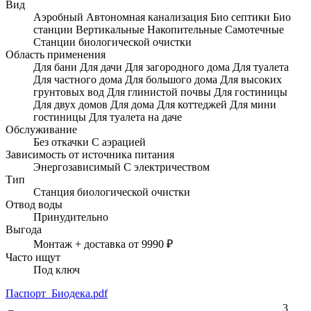
Вид
Аэробный
Автономная канализация
Био септики
Био
станции
Вертикальные
Накопительные
Самотечные
Станции биологической очистки
Область применения
Для бани
Для дачи
Для загородного дома
Для туалета
Для частного дома
Для большого дома
Для высоких
грунтовых вод
Для глинистой почвы
Для гостиницы
Для двух домов
Для дома
Для коттеджей
Для мини
гостиницы
Для туалета на даче
Обслуживание
Без откачки
С аэрацией
Зависимость от источника питания
Энергозависимый
С электричеством
Тип
Станция биологической очистки
Отвод воды
Принудительно
Выгода
Монтаж + доставка от 9990 ₽
Часто ищут
Под ключ
Паспорт_Биодека.pdf
3