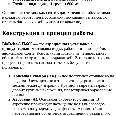
Глубина подводящей трубы:
600 мм
Станция рассчитана как
септик для 3 человек
, обеспечивая
надёжную работу при постоянном проживании и высокую
степень биологической очистки сточных вод.
Конструкция и принцип работы
BioDeka-3 П-600
— это
аэрационная установка с
принудительным отводом воды
, работающая по аэробно-
аноксидной схеме. Конструкция состоит из четырёх камер,
объединённых эрлифтной гидравликой. Все технологические
процессы происходят автоматически, без участия
пользователя.
Приёмная камера (ПК).
В неё поступают сточные воды
из дома. Здесь происходит первичное усреднение и
механическая фильтрация. Крупнопузырчатая аэрация
дробит крупные включения, предотвращая образование
осадка.
Аэротенк (А).
Основной биореактор станции. В
аэротенке происходит насыщение воды кислородом
через мелкопузырчатые диффузоры. Активный ил
перерабатывает органические соединения, разлагая их