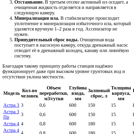
Отстаивание.
В третьем отсеке активный ил оседает, а
очищенная жидкость отделяется и направляется в
следующую камеру.
Минерализация ила.
В стабилизаторе происходит
уплотнение и минерализация избыточного ила, который
удаляется вручную 1–2 раза в год. Ассенизатор не
нужен.
Принудительный сброс воды.
Очищенная вода
поступает в насосную камеру, откуда дренажный насос
отводит её в дренажный колодец, канаву или ливнёвую
систему.
Благодаря такому принципу работы станция надёжно
функционирует даже при высоком уровне грунтовых вод и
отсутствии уклона местности.
Объем
Глубина
Толщина
Кол-во
Залповый
Модель
переработки,
входа,
корпуса,
человек
сброс, л
м3/сутки
мм
мм
Астра 3
3
0,6
600
150
15
Астра 3
3
0,6
600
150
15
Пр
Астра 4
4
0,8
600
180
15
Астра 4
4
0,8
600
180
15