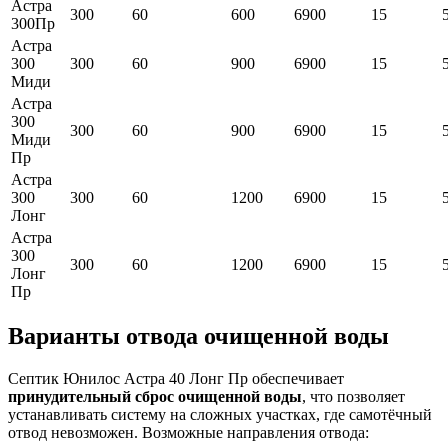
Астра
300
60
600
6900
15
300Пр
Астра
300
300
60
900
6900
15
Миди
Астра
300
300
60
900
6900
15
Миди
Пр
Астра
300
300
60
1200
6900
15
Лонг
Астра
300
300
60
1200
6900
15
Лонг
Пр
Варианты отвода очищенной воды
Септик Юнилос Астра 40 Лонг Пр обеспечивает
принудительный сброс очищенной воды
, что позволяет
устанавливать систему на сложных участках, где самотёчный
отвод невозможен. Возможные направления отвода: