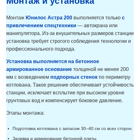
Монтаж и установка
Астра 7 Лонг Пр
7
1,4
120
Астра 8
8
1,6
60
Астра 8 Пр
8
1,6
60
Монтаж
Юнилос Астра 200
выполняется только
с
Астра 8 Миди
8
1,6
90
Астра 8 Миди Пр
8
1,6
90
привлечением спецтехники
— автокрана или
Астра 8 Лонг
8
1,6
120
манипулятора. Из-за внушительных размеров станции
Астра 8 Лонг Пр
8
1,6
120
Астра 9
9
1,8
60
установка требует строгого соблюдения технологии и
Астра 9 Пр
9
1,8
60
профессионального подхода.
Астра 9 Миди
9
1,8
90
Астра 9 Миди Пр
9
1,8
90
Установка выполняется на бетонное
Астра 9 Лонг
9
1,8
120
Астра 9 Лонг Пр
9
1,8
120
армированное основание
толщиной не менее 200
Астра 10
10
2
60
мм с возведением
подпорных стенок
по периметру
Астра 10 Пр
10
2
60
котлована. Такое решение обеспечивает устойчивость
Астра 10 Миди
10
2
90
Астра 10 Миди
станции, исключает всплытие при высоком уровне
10
2
90
Пр
грунтовых вод и компенсирует боковое давление.
Астра 10 Лонг
10
2
120
Астра 10 Лонг Пр
10
2
120
Астра 15
15
3
60
Этапы монтажа:
Астра 15 Пр
15
3
60
Астра 15 Миди
15
3
90
Подготовка котлована с запасом 30–40 см со всех сторон.
Астра 15 Миди
15
3
90
Пр
Заливка и армирование бетонной плиты.
Астра 15 Лонг
15
3
120