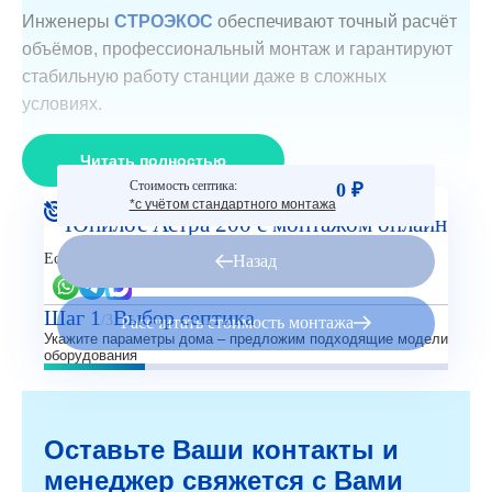
Инженеры
СТРОЭКОС
обеспечивают точный расчёт
объёмов, профессиональный монтаж и гарантируют
стабильную работу станции даже в сложных
условиях.
Читать полностью
Стоимость септика:
0 ₽
Рассчитайте стоимость Септик
*с учётом стандартного монтажа
Юнилос Астра 200 с монтажом онлайн
Есть вопросы?
Назад
Шаг 1
Выбор септика
/3
Рассчитать стоимость монтажа
Укажите параметры дома – предложим подходящие модели
оборудования
Оставьте Ваши контакты и
менеджер свяжется с Вами