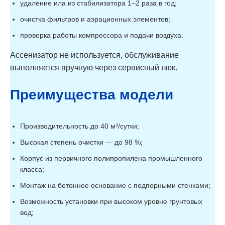
Астра 50 Миди
удаление ила из стабилизатора 1–2 раза в год;
50
10
90
Пр
Астра 50 Лонг
50
10
120
очистка фильтров и аэрационных элементов;
Астра 50 Лонг Пр
50
10
120
проверка работы компрессора и подачи воздуха.
Астра 75
75
15
60
Астра 75 Пр
75
15
60
Ассенизатор не используется, обслуживание
Астра 75 Миди
75
15
90
Астра 75 Миди
выполняется вручную через сервисный люк.
75
15
90
Пр
Астра 75 Лонг
75
15
120
Астра 75 Лонг Пр
75
15
120
Преимущества модели
Астра 100
100
20
60
Астра 100Пр
100
20
60
Астра 100 Миди
100
20
90
Астра 100 Миди
Производительность до 40 м³/сутки;
100
20
90
Пр
Астра 100 Лонг
100
20
120
Высокая степень очистки — до 98 %;
Астра 100 Лонг
100
20
120
Пр
Корпус из первичного полипропилена промышленного
Астра 150
150
30
60
класса;
Астра 150Пр
150
30
60
Астра 150 Миди
150
30
90
Монтаж на бетонное основание с подпорными стенками;
Астра 150 Миди
150
30
90
Пр
Возможность установки при высоком уровне грунтовых
Астра 150 Лонг
150
30
120
вод;
Астра 150 Лонг
150
30
120