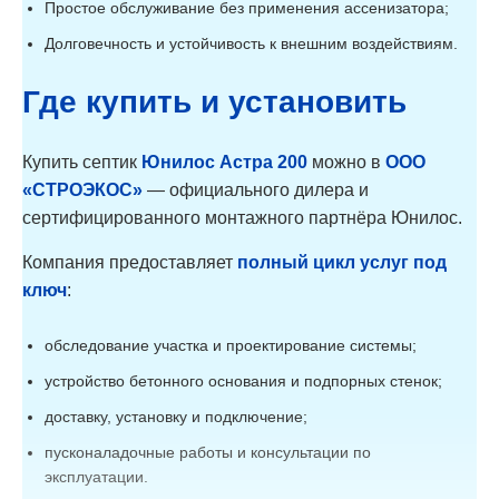
Пр
Простое обслуживание без применения ассенизатора;
Астра 200
200
40
60
Астра 200 Пр
200
40
60
Долговечность и устойчивость к внешним воздействиям.
Астра 200 Миди
200
40
90
Астра 200 Миди
200
40
90
Где купить и установить
Пр
Астра 200 Лонг
200
40
120
Астра 200 Лонг
200
40
120
Пр
Купить септик
Юнилос Астра 200
можно в
ООО
Астра 250
250
50
60
«СТРОЭКОС»
— официального дилера и
Астра 250Пр
250
50
60
Астра 250 Миди
250
50
90
сертифицированного монтажного партнёра Юнилос.
Астра 250 Миди
250
50
90
Пр
Компания предоставляет
полный цикл услуг под
Астра 250 Лонг
250
50
120
Астра 250 Лонг
ключ
:
250
50
120
Пр
Астра 300
300
60
60
Астра 300Пр
300
60
60
обследование участка и проектирование системы;
Астра 300 Миди
300
60
90
устройство бетонного основания и подпорных стенок;
Астра 300 Миди
300
60
90
Пр
доставку, установку и подключение;
Астра 300 Лонг
300
60
120
Астра 300 Лонг
300
60
120
пусконаладочные работы и консультации по
Пр
эксплуатации.