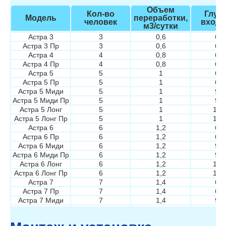
Объем
Кол-во
Глуб
Модель
переработки,
человек
входа
м3/сутки
Астра 3
3
0,6
60
Астра 3 Пр
3
0,6
60
Астра 4
4
0,8
60
Астра 4 Пр
4
0,8
60
Астра 5
5
1
60
Астра 5 Пр
5
1
60
Астра 5 Миди
5
1
90
Астра 5 Миди Пр
5
1
90
Астра 5 Лонг
5
1
120
Астра 5 Лонг Пр
5
1
120
Астра 6
6
1,2
60
Астра 6 Пр
6
1,2
60
Астра 6 Миди
6
1,2
90
Астра 6 Миди Пр
6
1,2
90
Астра 6 Лонг
6
1,2
120
Астра 6 Лонг Пр
6
1,2
120
Астра 7
7
1,4
60
Астра 7 Пр
7
1,4
60
Астра 7 Миди
7
1,4
90
Астра 7 Миди Пр
7
1,4
90
Астра 7 Лонг
7
1,4
120