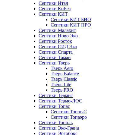
Септики Итал
Септики КиБез
Септики КИТ
Септики КИТ БИО
Септики КИТ ПРО
Септики Малахит
Септики Ново Эко
Септики Росток
Септики СИД Эко
Септики Спарта
Септики Таман
Септики Тверь
Тверь Aero
Тверь Balance
Тверь Classic
Тверь Lite
Тверь PRO
Септики Термит
Септики Термо-ЛОС
Септики Топас
Септики Топас-С
Септики Топаэро
Септики Тополь
Септики Эко-Гранд
Септики Эргобокс