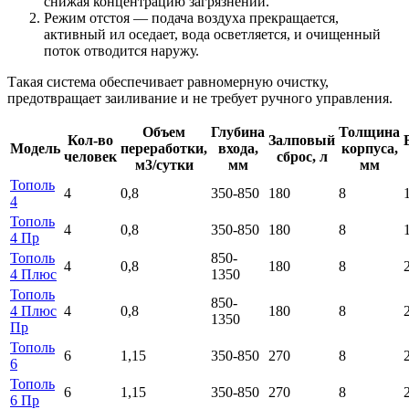
снижая концентрацию загрязнений.
Режим отстоя — подача воздуха прекращается,
активный ил оседает, вода осветляется, и очищенный
поток отводится наружу.
Такая система обеспечивает равномерную очистку,
предотвращает заиливание и не требует ручного управления.
Объем
Глубина
Толщина
Кол-во
Залповый
Модель
переработки,
входа,
корпуса,
человек
сброс, л
м3/сутки
мм
мм
Тополь
4
0,8
350-850
180
8
4
Тополь
4
0,8
350-850
180
8
4 Пр
Тополь
850-
4
0,8
180
8
4 Плюс
1350
Тополь
850-
4 Плюс
4
0,8
180
8
1350
Пр
Тополь
6
1,15
350-850
270
8
6
Тополь
6
1,15
350-850
270
8
6 Пр