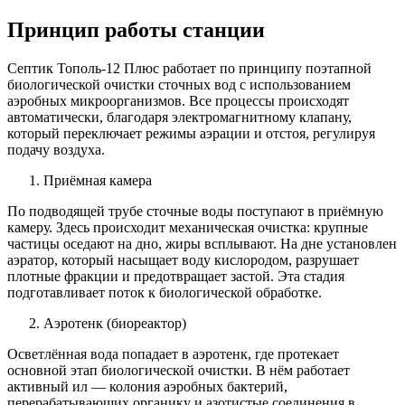
Принцип работы станции
Септик Тополь-12 Плюс работает по принципу поэтапной
биологической очистки сточных вод с использованием
аэробных микроорганизмов. Все процессы происходят
автоматически, благодаря электромагнитному клапану,
который переключает режимы аэрации и отстоя, регулируя
подачу воздуха.
Приёмная камера
По подводящей трубе сточные воды поступают в приёмную
камеру. Здесь происходит механическая очистка: крупные
частицы оседают на дно, жиры всплывают. На дне установлен
аэратор, который насыщает воду кислородом, разрушает
плотные фракции и предотвращает застой. Эта стадия
подготавливает поток к биологической обработке.
Аэротенк (биореактор)
Осветлённая вода попадает в аэротенк, где протекает
основной этап биологической очистки. В нём работает
активный ил — колония аэробных бактерий,
перерабатывающих органику и азотистые соединения в