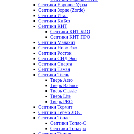
Септики Евролос Удача
Септики Зорде (Zorde)
Септики Итал
Септики КиБез
Септики КИТ
Септики КИТ БИО
Септики КИТ ПРО
Септики Малахит
Септики Ново Эко
Септики Росток
Септики СИД Эко
Септики Спарта
Септики Таман
Септики Тверь
Тверь Aero
Тверь Balance
Тверь Classic
Тверь Lite
Тверь PRO
Септики Термит
Септики Термо-ЛОС
Септики Топас
Септики Топас-С
Септики Топаэро
Септики Тополь