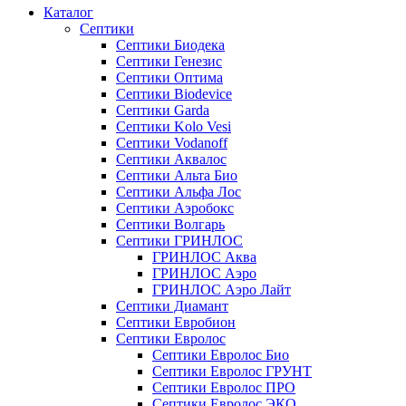
Каталог
Септики
Септики Биодека
Септики Генезис
Септики Оптима
Септики Biodevice
Септики Garda
Септики Kolo Vesi
Септики Vodanoff
Септики Аквалос
Септики Альта Био
Септики Альфа Лос
Септики Аэробокс
Септики Волгарь
Септики ГРИНЛОС
ГРИНЛОС Аква
ГРИНЛОС Аэро
ГРИНЛОС Аэро Лайт
Септики Диамант
Септики Евробион
Септики Евролос
Септики Евролос Био
Септики Евролос ГРУНТ
Септики Евролос ПРО
Септики Евролос ЭКО