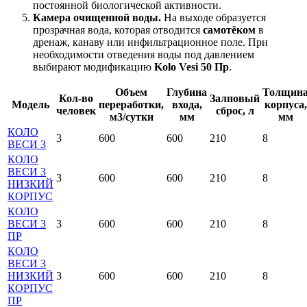
постоянной биологической активности.
Камера очищенной воды.
На выходе образуется
прозрачная вода, которая отводится
самотёком
в
дренаж, канаву или инфильтрационное поле. При
необходимости отведения воды под давлением
выбирают модификацию
Kolo Vesi 50 Пр
.
Объем
Глубина
Толщин
Кол-во
Залповый
Модель
переработки,
входа,
корпуса,
человек
сброс, л
м3/сутки
мм
мм
КОЛО
3
600
600
210
8
ВЕСИ 3
КОЛО
ВЕСИ 3
3
600
600
210
8
НИЗКИЙ
КОРПУС
КОЛО
ВЕСИ 3
3
600
600
210
8
ПР
КОЛО
ВЕСИ 3
НИЗКИЙ
3
600
600
210
8
КОРПУС
ПР