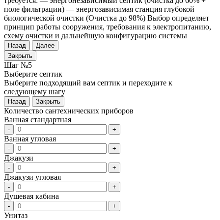
требуется: — энергонезависимый септик (очистка до 60% +
поле фильтрации) — энергозависимая станция глубокой
биологической очистки (Очистка до 98%) Выбор определяет
принцип работы сооружения, требования к электропитанию,
схему очистки и дальнейшую конфигурацию системы
Назад
Далее
Закрыть
Шаг №5
Выберите септик
Выберите подходящий вам септик и переходите к
следующему шагу
Назад
Закрыть
Количество сантехнических приборов
Ванная стандартная
-
+
Ванная угловая
-
+
Джакузи
-
+
Джакузи угловая
-
+
Душевая кабина
-
+
Унитаз