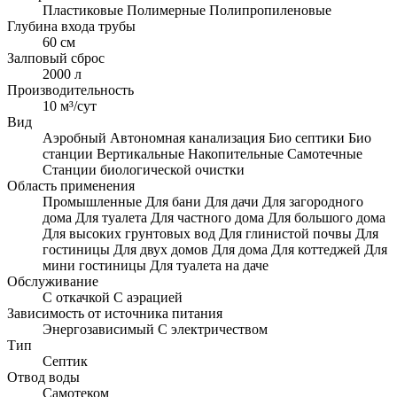
Пластиковые
Полимерные
Полипропиленовые
Глубина входа трубы
60 см
Залповый сброс
2000 л
Производительность
10 м³/сут
Вид
Аэробный
Автономная канализация
Био септики
Био
станции
Вертикальные
Накопительные
Самотечные
Станции биологической очистки
Область применения
Промышленные
Для бани
Для дачи
Для загородного
дома
Для туалета
Для частного дома
Для большого дома
Для высоких грунтовых вод
Для глинистой почвы
Для
гостиницы
Для двух домов
Для дома
Для коттеджей
Для
мини гостиницы
Для туалета на даче
Обслуживание
С откачкой
С аэрацией
Зависимость от источника питания
Энергозависимый
С электричеством
Тип
Септик
Отвод воды
Самотеком