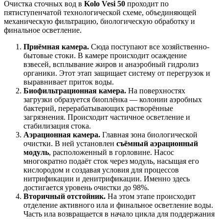
Очистка сточных вод в
Kolo Vesi 50
проходит по
пятиступенчатой технологической схеме, объединяющей
механическую фильтрацию, биологическую обработку и
финальное осветление.
Приёмная камера.
Сюда поступают все хозяйственно-
бытовые стоки. В камере происходит осаждение
взвесей, всплывание жиров и анаэробный гидролиз
органики. Этот этап защищает систему от перегрузок и
выравнивает приток воды.
Биофильтрационная камера.
На поверхностях
загрузки образуется биоплёнка — колонии аэробных
бактерий, перерабатывающих растворённые
загрязнения. Происходит частичное осветление и
стабилизация стока.
Аэрационная камера.
Главная зона биологической
очистки. В ней установлен
съёмный аэрационный
модуль
, расположенный в горловине. Насос
многократно подаёт сток через модуль, насыщая его
кислородом и создавая условия для процессов
нитрификации и денитрификации. Именно здесь
достигается уровень очистки до 98%.
Вторичный отстойник.
На этом этапе происходит
отделение активного ила и финальное осветление воды.
Часть ила возвращается в начало цикла для поддержания