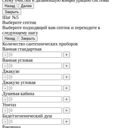
схему очистки и дальнейшую конфигурацию системы
Назад
Далее
Закрыть
Шаг №5
Выберите септик
Выберите подходящий вам септик и переходите к
следующему шагу
Назад
Закрыть
Количество сантехнических приборов
Ванная стандартная
-
+
Ванная угловая
-
+
Джакузи
-
+
Джакузи угловая
-
+
Душевая кабина
-
+
Унитаз
-
+
Биде/гигиенический душ
-
+
Раковина