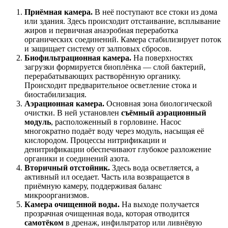
Приёмная камера.
В неё поступают все стоки из дома
или здания. Здесь происходит отстаивание, всплывание
жиров и первичная анаэробная переработка
органических соединений. Камера стабилизирует поток
и защищает систему от залповых сбросов.
Биофильтрационная камера.
На поверхностях
загрузки формируется биоплёнка — слой бактерий,
перерабатывающих растворённую органику.
Происходит предварительное осветление стока и
биостабилизация.
Аэрационная камера.
Основная зона биологической
очистки. В ней установлен
съёмный аэрационный
модуль
, расположенный в горловине. Насос
многократно подаёт воду через модуль, насыщая её
кислородом. Процессы нитрификации и
денитрификации обеспечивают глубокое разложение
органики и соединений азота.
Вторичный отстойник.
Здесь вода осветляется, а
активный ил оседает. Часть ила возвращается в
приёмную камеру, поддерживая баланс
микроорганизмов.
Камера очищенной воды.
На выходе получается
прозрачная очищенная вода, которая отводится
самотёком
в дренаж, инфильтратор или ливнёвую