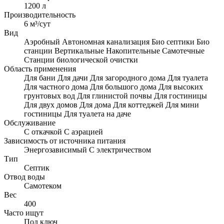
1200 л
Производительность
6 м³/сут
Вид
Аэробный
Автономная канализация
Био септики
Био
станции
Вертикальные
Накопительные
Самотечные
Станции биологической очистки
Область применения
Для бани
Для дачи
Для загородного дома
Для туалета
Для частного дома
Для большого дома
Для высоких
грунтовых вод
Для глинистой почвы
Для гостиницы
Для двух домов
Для дома
Для коттеджей
Для мини
гостиницы
Для туалета на даче
Обслуживание
С откачкой
С аэрацией
Зависимость от источника питания
Энергозависимый
С электричеством
Тип
Септик
Отвод воды
Самотеком
Вес
400
Часто ищут
Под ключ