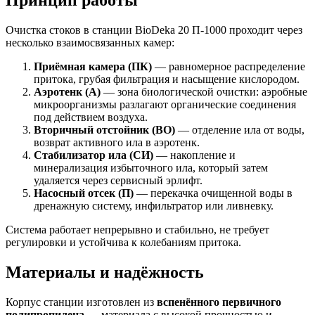
Принцип работы
Очистка стоков в станции BioDeka 20 П-1000 проходит через
несколько взаимосвязанных камер:
Приёмная камера (ПК)
— равномерное распределение
притока, грубая фильтрация и насыщение кислородом.
Аэротенк (А)
— зона биологической очистки: аэробные
микроорганизмы разлагают органические соединения
под действием воздуха.
Вторичный отстойник (ВО)
— отделение ила от воды,
возврат активного ила в аэротенк.
Стабилизатор ила (СИ)
— накопление и
минерализация избыточного ила, который затем
удаляется через сервисный эрлифт.
Насосный отсек (П)
— перекачка очищенной воды в
дренажную систему, инфильтратор или ливневку.
Система работает непрерывно и стабильно, не требует
регулировки и устойчива к колебаниям притока.
Материалы и надёжность
Корпус станции изготовлен из
вспенённого первичного
полипропилена
— материала с высокой прочностью и