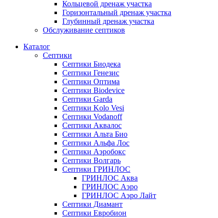
Кольцевой дренаж участка
Горизонтальный дренаж участка
Глубинный дренаж участка
Обслуживание септиков
Каталог
Септики
Септики Биодека
Септики Генезис
Септики Оптима
Септики Biodevice
Септики Garda
Септики Kolo Vesi
Септики Vodanoff
Септики Аквалос
Септики Альта Био
Септики Альфа Лос
Септики Аэробокс
Септики Волгарь
Септики ГРИНЛОС
ГРИНЛОС Аква
ГРИНЛОС Аэро
ГРИНЛОС Аэро Лайт
Септики Диамант
Септики Евробион