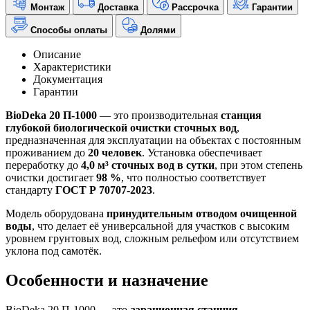
Монтаж
Доставка
Рассрочка
Гарантии
Способы оплаты
Долями
Описание
Характеристики
Документация
Гарантии
BioDeka 20 П-1000
— это производительная
станция
глубокой биологической очистки сточных вод
,
предназначенная для эксплуатации на объектах с постоянным
проживанием до
20 человек
. Установка обеспечивает
переработку до
4,0 м³ сточных вод в сутки
, при этом степень
очистки достигает
98 %
, что полностью соответствует
стандарту
ГОСТ Р 70707-2023
.
Модель оборудована
принудительным отводом очищенной
воды
, что делает её универсальной для участков с высоким
уровнем грунтовых вод, сложным рельефом или отсутствием
уклона под самотёк.
Особенности и назначение
BioDeka 20 П-1000 — это
аэрационная станция