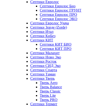
Септики Евролос
Септики Евролос Био
Септики Евролос ГРУНТ
Септики Евролос ПРО
Септики Евролос ЭКО
Септики Евролос Удача
Септики Зорде (Zorde)
Септики Итал
Септики КиБез
Септики КИТ
Септики КИТ БИО
Септики КИТ ПРО
Септики Малахит
Септики Ново Эко
Септики Росток
Септики СИД Эко
Септики Спарта
Септики Таман
Септики Тверь
Тверь Aero
Тверь Balance
Тверь Classic
Тверь Lite
Тверь PRO
Септики Термит