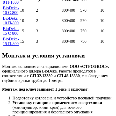
8 П-1800
BioDeka-
10
2
800/400
570
10
10 C-800
BioDeka-
10
2
800/400
570
10
10 П-800
BioDeka-
15
3
800/400
750
10
15 C-800
BioDeka-
15
3
800/400
750
10
15 П-800
Монтаж и условия установки
Монтаж выполняется специалистами
ООО «СТРОЭКОС»
,
официального дилера BioDeka. Работы проводятся в
соответствии с
СП 32.13330
и
СП 48.13330
, с соблюдением
глубины врезки трубы до 1 метра.
Монтаж под ключ занимает 1 день
и включает:
Подготовку котлована и устройство песчаной подушки.
Установку станции с применением спецтехники
(манипулятор, мини-кран) для точного
позиционирования и безопасного опускания.