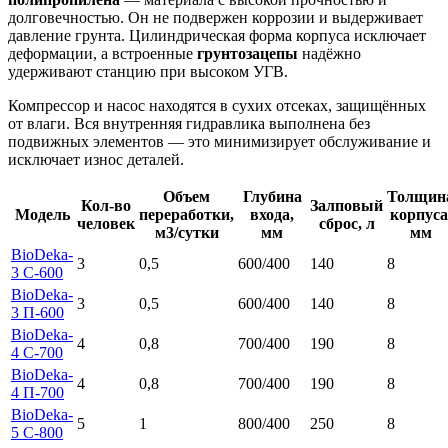
долговечностью. Он не подвержен коррозии и выдерживает
давление грунта. Цилиндрическая форма корпуса исключает
деформации, а встроенные
грунтозацепы
надёжно
удерживают станцию при высоком УГВ.
Компрессор и насос находятся в сухих отсеках, защищённых
от влаги. Вся внутренняя гидравлика выполнена без
подвижных элементов — это минимизирует обслуживание и
исключает износ деталей.
Объем
Глубина
Толщин
Кол-во
Залповый
Модель
переработки,
входа,
корпуса
человек
сброс, л
м3/сутки
мм
мм
BioDeka-
3
0,5
600/400
140
8
3 C-600
BioDeka-
3
0,5
600/400
140
8
3 П-600
BioDeka-
4
0,8
700/400
190
8
4 C-700
BioDeka-
4
0,8
700/400
190
8
4 П-700
BioDeka-
5
1
800/400
250
8
5 C-800