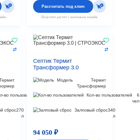
Рассчитать под ключ
лайн
Получите расчёт с монтажом онлайн
Септик Термит
Трансформер 3.0
Термит
Модель
Термит
формер
Трансформер
л-во пользователей
5
Кол-во пользователей
6
чел
чел
й сброс
270
Залповый сброс
340
л
л
94 050 ₽