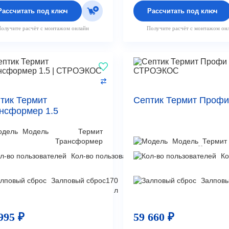
Рассчитать под ключ
Рассчитать под ключ
олучите расчёт с монтажом онлайн
Получите расчёт с монтажом он
тик Термит
Септик Термит Профи
нсформер 1.5
Модель
Термит
Трансформер
Модель
Термит
Кол-во пользователей
3
Ко
чел
Залповый сброс
170
Залповы
л
995 ₽
59 660 ₽