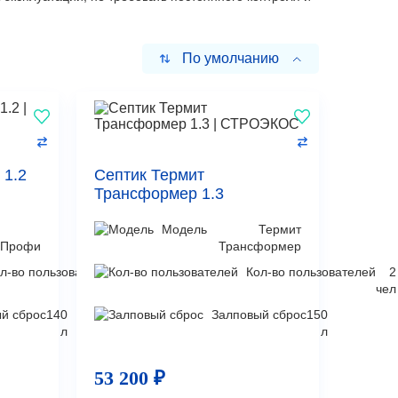
По умолчанию
 1.2
Септик Термит
Трансформер 1.3
Модель
Термит
 Профи
Трансформер
л-во пользователей
2
Кол-во пользователей
2
чел
чел
й сброс
140
Залповый сброс
150
л
л
53 200 ₽