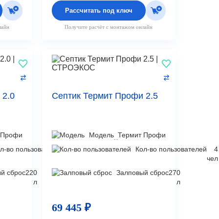
Рассчитать под ключ
лайн
Получите расчёт с монтажом онлайн
 2.0
Септик Термит Профи 2.5
 Профи
Модель
Термит Профи
л-во пользователей
4
Кол-во пользователей
4
чел
чел
й сброс
220
Залповый сброс
270
л
л
69 445 ₽