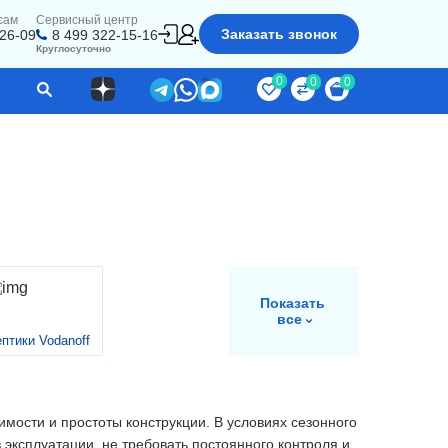
сам
Сервисный центр
Заказать звонок
-26-09
8 499 322-15-16
Круглосуточно
0
0
0
Показать
все
птики Vodanoff
мости и простоты конструкции. В условиях сезонного
эксплуатации, не требовать постоянного контроля и