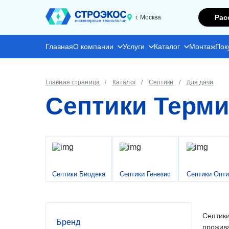
Рас
г. Москва
Главная
О компании
Услуги
Каталог
Монтаж
Пок
Главная страница
Каталог
Септики
Для дачи
Септики Терми
Септики Биодека
Септики Генезис
Септики Опт
Септики
Бренд
прожива