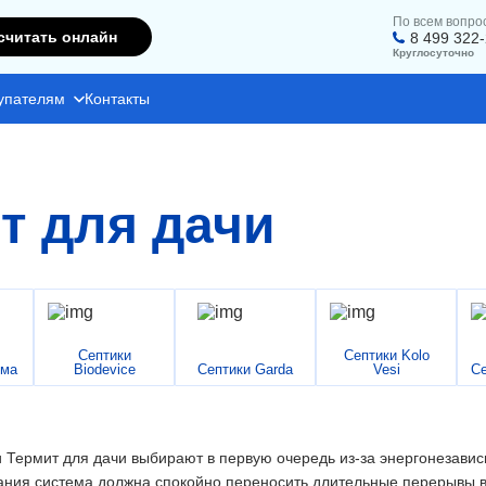
По всем вопро
считать онлайн
8 499 322
Круглосуточно
упателям
Контакты
т для дачи
Септики
Септики Kolo
има
Biodevice
Септики Garda
Vesi
Се
 Термит для дачи выбирают в первую очередь из-за энергонезависи
ния система должна спокойно переносить длительные перерывы в 