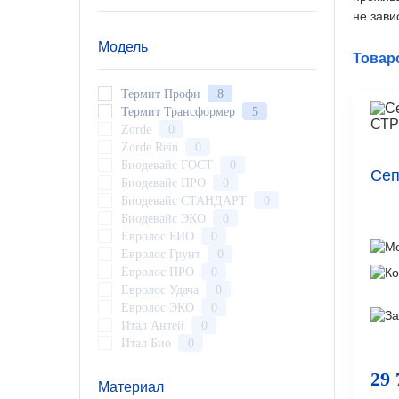
не зави
Модель
Товар
Термит Профи
8
Термит Трансформер
5
Zorde
0
Zorde Rein
0
Биодевайс ГОСТ
0
Сеп
Биодевайс ПРО
0
Биодевайс СТАНДАРТ
0
Биодевайс ЭКО
0
Евролос БИО
0
Евролос Грунт
0
Евролос ПРО
0
Евролос Удача
0
Евролос ЭКО
0
Итал Антей
0
Итал Био
0
Малахит
0
29 
Малахит AIR
0
Материал
Малахит GEO
0