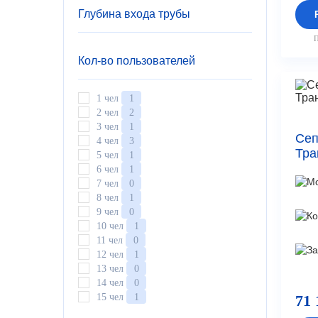
Глубина входа трубы
П
Кол-во пользователей
1 чел
1
2 чел
2
3 чел
1
Сеп
4 чел
3
Тра
5 чел
1
6 чел
1
7 чел
0
8 чел
1
9 чел
0
10 чел
1
11 чел
0
12 чел
1
13 чел
0
14 чел
0
15 чел
1
71 
16 чел
0