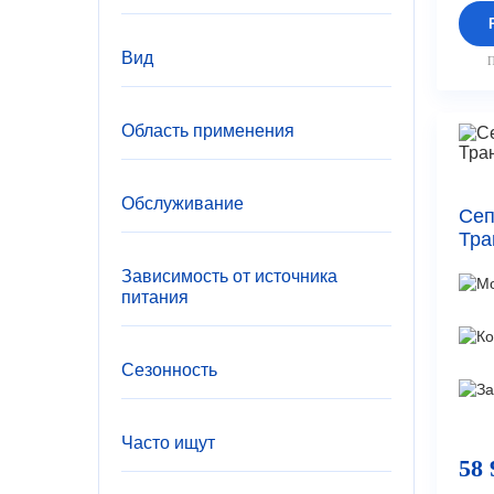
Малахит NERO
0
ТОПАС
0
Вид
ТОПАС-С
0
П
Таман
0
Таман-С
0
Тверь AERO
0
Область применения
Тверь Balance
0
Тверь Classic
0
Тверь LITE
0
Обслуживание
Сеп
Тверь PRO
0
Тра
Зависимость от источника
питания
Сезонность
Часто ищут
58 