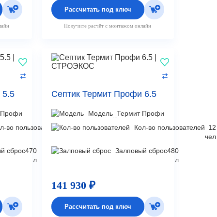
Рассчитать под ключ
лайн
Получите расчёт с монтажом онлайн
 5.5
Септик Термит Профи 6.5
 Профи
Модель
Термит Профи
л-во пользователей
10
Кол-во пользователей
12
чел
чел
й сброс
470
Залповый сброс
480
л
л
141 930 ₽
Рассчитать под ключ