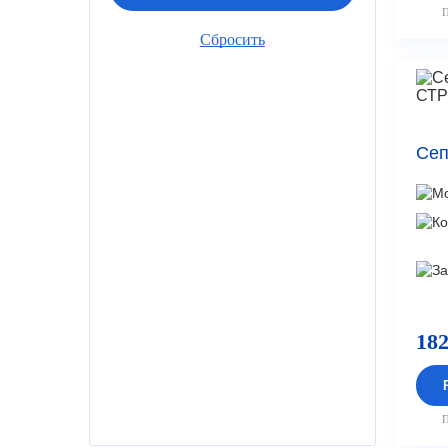
П
Сеп
182
П