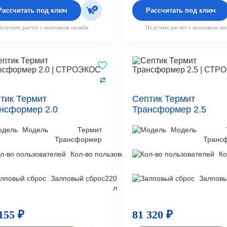
Рассчитать под ключ
Рассчитать под ключ
олучите расчёт с монтажом онлайн
Получите расчёт с монтажом он
тик Термит
Септик Термит
нсформер 2.0
Трансформер 2.5
Модель
Термит
Модель
Трансформер
Транс
Кол-во пользователей
4
Ко
чел
Залповый сброс
220
Залповы
л
155 ₽
81 320 ₽