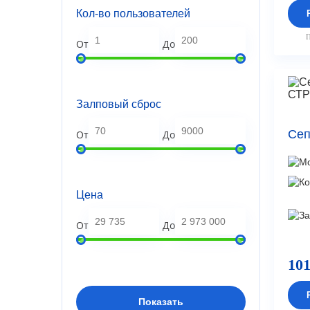
17 чел
0
Кол-во пользователей
18 чел
0
20 чел
0
П
От
До
22 чел
0
23 чел
0
24 чел
0
25 чел
0
Залповый сброс
27 чел
0
30 чел
0
33 чел
0
Сеп
От
До
36 чел
0
40 чел
0
50 чел
0
60 чел
0
Цена
75 чел
0
80 чел
0
От
До
100 чел
0
150 чел
0
200 чел
0
101