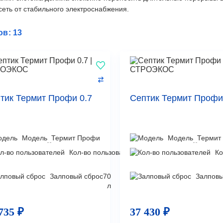
сеть от стабильного электроснабжения.
ов: 13
тик Термит Профи 0.7
Септик Термит Профи
Модель
Термит Профи
Модель
Термит
Кол-во пользователей
1
Ко
чел
Залповый сброс
70
Залповы
л
735 ₽
37 430 ₽