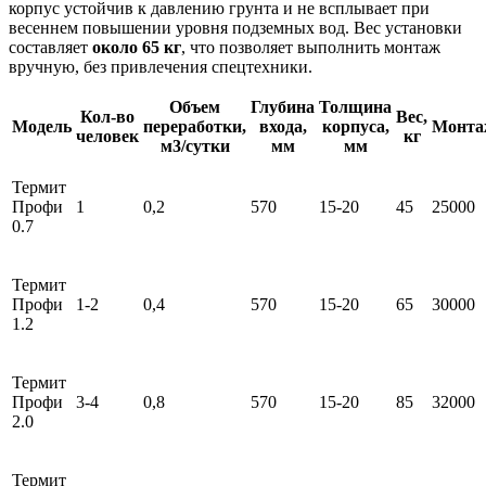
корпус устойчив к давлению грунта и не всплывает при
весеннем повышении уровня подземных вод. Вес установки
составляет
около 65 кг
, что позволяет выполнить монтаж
вручную, без привлечения спецтехники.
Объем
Глубина
Толщина
Кол-во
Вес,
Модель
переработки,
входа,
корпуса,
Монта
человек
кг
м3/сутки
мм
мм
Термит
Профи
1
0,2
570
15-20
45
25000
0.7
Термит
Профи
1-2
0,4
570
15-20
65
30000
1.2
Термит
Профи
3-4
0,8
570
15-20
85
32000
2.0
Термит