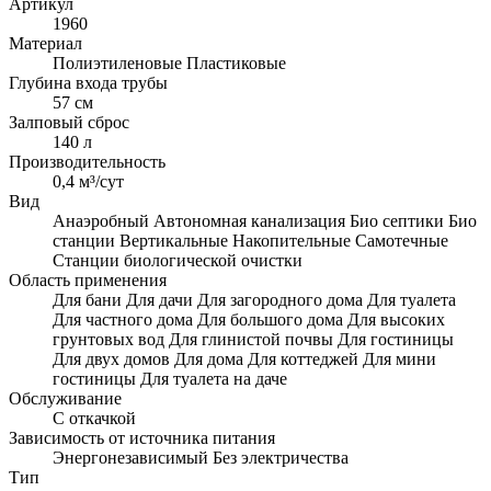
Артикул
1960
Материал
Полиэтиленовые
Пластиковые
Глубина входа трубы
57 см
Залповый сброс
140 л
Производительность
0,4 м³/сут
Вид
Анаэробный
Автономная канализация
Био септики
Био
станции
Вертикальные
Накопительные
Самотечные
Станции биологической очистки
Область применения
Для бани
Для дачи
Для загородного дома
Для туалета
Для частного дома
Для большого дома
Для высоких
грунтовых вод
Для глинистой почвы
Для гостиницы
Для двух домов
Для дома
Для коттеджей
Для мини
гостиницы
Для туалета на даче
Обслуживание
С откачкой
Зависимость от источника питания
Энергонезависимый
Без электричества
Тип