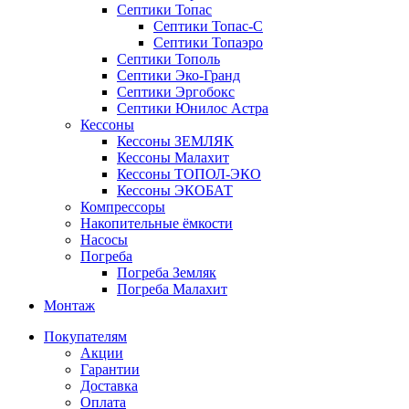
Септики Топас
Септики Топас-С
Септики Топаэро
Септики Тополь
Септики Эко-Гранд
Септики Эргобокс
Септики Юнилос Астра
Кессоны
Кессоны ЗЕМЛЯК
Кессоны Малахит
Кессоны ТОПОЛ-ЭКО
Кессоны ЭКОБАТ
Компрессоры
Накопительные ёмкости
Насосы
Погреба
Погреба Земляк
Погреба Малахит
Монтаж
Покупателям
Акции
Гарантии
Доставка
Оплата