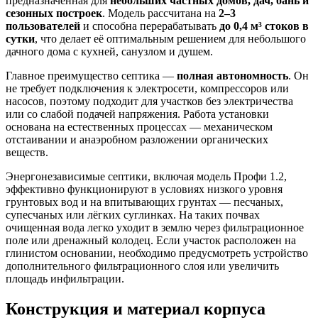
предназначенная для
небольших частных домов, дач, бань и
сезонных построек
. Модель рассчитана на
2–3
пользователей
и способна перерабатывать
до 0,4 м³ стоков в
сутки
, что делает её оптимальным решением для небольшого
дачного дома с кухней, санузлом и душем.
Главное преимущество септика —
полная автономность
. Он
не требует подключения к электросети, компрессоров или
насосов, поэтому подходит для участков без электричества
или со слабой подачей напряжения. Работа установки
основана на естественных процессах — механическом
отстаивании и анаэробном разложении органических
веществ.
Энергонезависимые септики, включая модель Профи 1.2,
эффективно функционируют в условиях низкого уровня
грунтовых вод и на впитывающих грунтах — песчаных,
супесчаных или лёгких суглинках. На таких почвах
очищенная вода легко уходит в землю через фильтрационное
поле или дренажный колодец. Если участок расположен на
глинистом основании, необходимо предусмотреть устройство
дополнительного фильтрационного слоя или увеличить
площадь инфильтрации.
Конструкция и материал корпуса