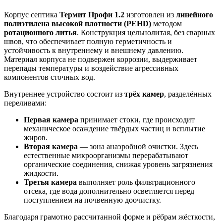
Корпус септика
Термит Профи 1.2
изготовлен из
линейного
полиэтилена высокой плотности (PEHD)
методом
ротационного литья
. Конструкция цельнолитая, без сварных
швов, что обеспечивает полную герметичность и
устойчивость к внутреннему и внешнему давлению.
Материал корпуса не подвержен коррозии, выдерживает
перепады температуры и воздействие агрессивных
компонентов сточных вод.
Внутреннее устройство состоит из
трёх камер
, разделённых
переливами:
Первая камера
принимает стоки, где происходит
механическое осаждение твёрдых частиц и всплытие
жиров.
Вторая камера
— зона анаэробной очистки. Здесь
естественные микроорганизмы перерабатывают
органические соединения, снижая уровень загрязнения
жидкости.
Третья камера
выполняет роль фильтрационного
отсека, где вода дополнительно осветляется перед
поступлением на почвенную доочистку.
Благодаря грамотно рассчитанной форме и рёбрам жёсткости,