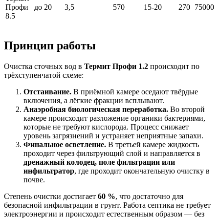
Профи
до 20
3,5
570
15-20
270
75000
8.5
Принцип работы
Очистка сточных вод в
Термит Профи 1.2
происходит по
трёхступенчатой схеме:
Отстаивание.
В приёмной камере оседают твёрдые
включения, а лёгкие фракции всплывают.
Анаэробная биологическая переработка.
Во второй
камере происходит разложение органики бактериями,
которые не требуют кислорода. Процесс снижает
уровень загрязнений и устраняет неприятные запахи.
Финальное осветление.
В третьей камере жидкость
проходит через фильтрующий слой и направляется в
дренажный колодец, поле фильтрации или
инфильтратор
, где проходит окончательную очистку в
почве.
Степень очистки достигает
60 %
, что достаточно для
безопасной инфильтрации в грунт. Работа септика не требует
электроэнергии и происходит естественным образом — без