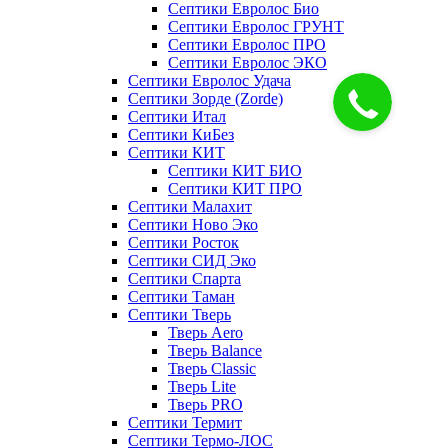
Септики Евролос Био
Септики Евролос ГРУНТ
Септики Евролос ПРО
Септики Евролос ЭКО
Септики Евролос Удача
Септики Зорде (Zorde)
Септики Итал
Септики КиБез
Септики КИТ
Септики КИТ БИО
Септики КИТ ПРО
Септики Малахит
Септики Ново Эко
Септики Росток
Септики СИД Эко
Септики Спарта
Септики Таман
Септики Тверь
Тверь Aero
Тверь Balance
Тверь Classic
Тверь Lite
Тверь PRO
Септики Термит
Септики Термо-ЛОС