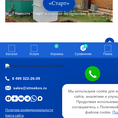
«Старт»
0
0
Каталог
Услуги
Корзина
Сравнение
Поиск
8 499 322-26-09
Настройк
sales@stroekos.ru
Мы используем cookie для 
Необходимые
Анали
сайта, аналитики и улуч
Функциональные
Продолжая использован
соглашаетесь с Политико
Политика конфиденциальности
2026 © ООО «СТРОЭКОС»
файлов cookie.
По
Карта сайта
Разработано
студией WSP