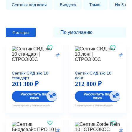
Септики под ключ
Биодека
Таман
На 5 чел
Фильтры
Септик СИД эко 10
Септик СИД эко 10
стандарт
лонг
203 300 ₽
212 800 ₽
Рассчитать под
Рассчитать под
ключ
ключ
Получите расчёт с монтажом онлайн
Получите расчёт с монтажом онлайн