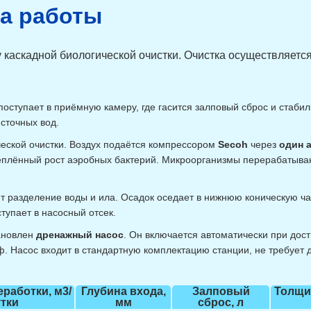
ма работы
 каскадной биологической очистки. Очистка осуществляетс
поступает в приёмную камеру, где гасится залповый сброс и стаби
сточных вод.
еской очистки. Воздух подаётся компрессором
Secoh
через
один 
плённый рост аэробных бактерий. Микроорганизмы перерабатываю
т разделение воды и ила. Осадок оседает в нижнюю коническую час
тупает в насосный отсек.
тановлен
дренажный насос
. Он включается автоматически при дос
еф. Насос входит в стандартную комплектацию станции, не требуе
работки, м3/
Глубина входа,
Залповый
Толщи
утки
мм
сброс, л