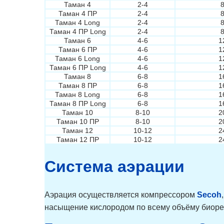
Таман 4
2-4
Таман 4 ПР
2-4
Таман 4 Long
2-4
Таман 4 ПР Long
2-4
Таман 6
4-6
1
Таман 6 ПР
4-6
1
Таман 6 Long
4-6
1
Таман 6 ПР Long
4-6
1
Таман 8
6-8
1
Таман 8 ПР
6-8
1
Таман 8 Long
6-8
1
Таман 8 ПР Long
6-8
1
Таман 10
8-10
2
Таман 10 ПР
8-10
2
Таман 12
10-12
2
Таман 12 ПР
10-12
2
Система аэрации
Аэрация осуществляется компрессором
Secoh
насыщение кислородом по всему объёму биоре