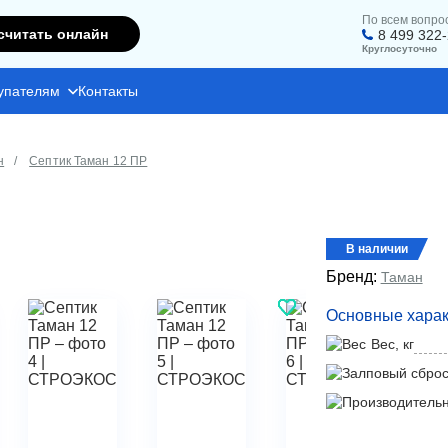
По всем вопро
считать онлайн
8 499 322
Круглосуточно
упателям
Контакты
н
Септик Таман 12 ПР
В наличии
Бренд:
Таман
Основные харак
Вес, кг