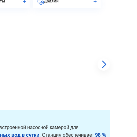
аты
Долями
 встроенной насосной камерой для
чных вод в сутки
. Станция обеспечивает
98 %