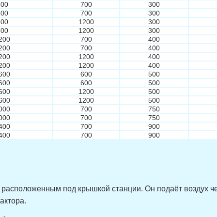
800
700
300
800
700
300
800
1200
300
800
1200
300
200
700
400
200
700
400
200
1200
400
200
1200
400
600
600
500
600
600
500
600
1200
500
600
1200
500
000
700
750
000
700
750
400
700
900
400
700
900
, расположенным под крышкой станции. Он подаёт воздух ч
актора.