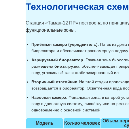
Технологическая схе
Станция «Таман-12 ПР» построена по принципу
функциональные зоны.
Приёмная камера (усреднитель).
Поток из дома 
биореактора и обеспечивает равномерную подачу 
Аэрируемый биореактор.
Главная зона биологич
размещена
биозагрузка
, обеспечивающая прикре
воду, углекислый газ и стабилизированный ил.
Вторичный отстойник.
На этой стадии происходи
возвращается в биореактор. Осветлённая вода пос
Насосная камера.
Финальная зона, в которой ус
воду в дренажную систему, ливнёвку или на рель
одновременно с основной системой.
Объем пере
Модель
Кол-во человек
с