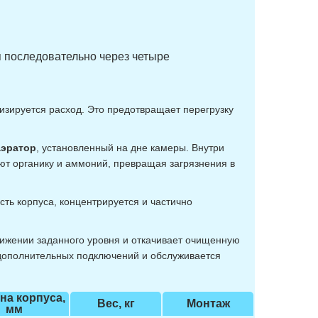
я последовательно через четыре
лизируется расход. Это предотвращает перегрузку
аэратор
, установленный на дне камеры. Внутри
т органику и аммоний, превращая загрязнения в
ть корпуса, концентрируется и частично
тижении заданного уровня и откачивает очищенную
т дополнительных подключений и обслуживается
на корпуса,
Вес, кг
Монтаж
мм