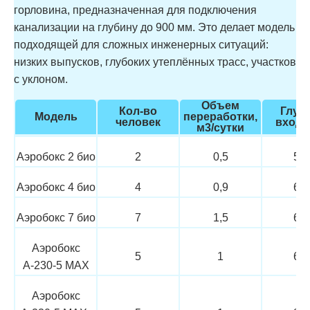
горловина, предназначенная для подключения
канализации на глубину до 900 мм. Это делает модель
подходящей для сложных инженерных ситуаций:
низких выпусков, глубоких утеплённых трасс, участков
с уклоном.
Объем
Кол-во
Глуб
Модель
переработки,
человек
входа
м3/сутки
Аэробокс 2 био
2
0,5
50
Аэробокс 4 био
4
0,9
60
Аэробокс 7 био
7
1,5
60
Аэробокс
5
1
60
А-230-5 MAX
Аэробокс