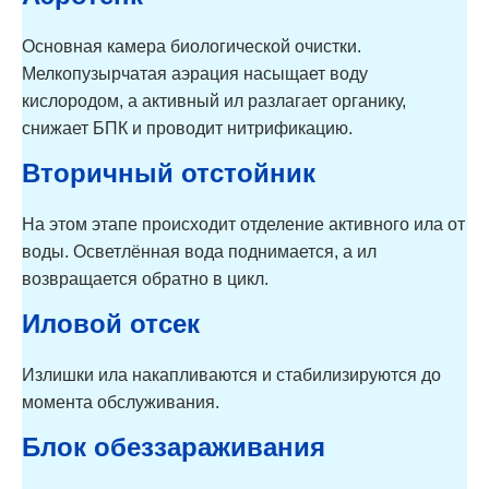
А-320-6 MAX-
6
1,2
90
90
Основная камера биологической очистки.
Мелкопузырчатая аэрация насыщает воду
Аэробокс
кислородом, а активный ил разлагает органику,
А-320-6 MAX-
6
1,2
110
снижает БПК и проводит нитрификацию.
110
Вторичный отстойник
Аэробокс
8
1,6
60
А-410-8 MAX
На этом этапе происходит отделение активного ила от
воды. Осветлённая вода поднимается, а ил
Аэробокс
возвращается обратно в цикл.
А-410-8 MAX-
8
1,6
80
80
Иловой отсек
Аэробокс
Излишки ила накапливаются и стабилизируются до
А-410-8 MAX-
8
1,6
90
момента обслуживания.
90
Блок обеззараживания
Аэробокс
А-410-8 MAX-
8
1,6
110