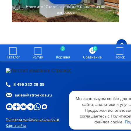
0
0
Каталог
Услуги
Корзина
Сравнение
Поиск
8 499 322-26-09
Настройк
sales@stroekos.ru
Мы используем cookie для 
Необходимые
Анали
сайта, аналитики и улуч
Функциональные
Продолжая использован
соглашаетесь с Политико
Политика конфиденциальности
2026 © ООО «СТРОЭКОС»
файлов cookie.
По
Карта сайта
Разработано
студией WSP