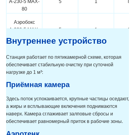
А-230-5 MAX-
5
1
80
80
Аэробокс
А-230-5 MAX-
5
1
90
90
Внутреннее устройство
Аэробокс
Станция работает по пятикамерной схеме, которая
А-230-5 MAX-
5
1
110
обеспечивает стабильную очистку при суточной
110
нагрузке до 1 м³:
Аэробокс
6
1,2
60
Приёмная камера
А-320-6 MAX
Здесь поток успокаивается, крупные частицы оседают,
Аэробокс
а жиры и всплывающие включения поднимаются
А-320-6 MAX-
6
1,2
80
наверх. Камера сглаживает залповые сбросы и
80
обеспечивает равномерный приток в рабочие зоны.
Аэробокс
Аэротенк