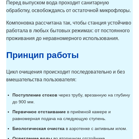
Перед выпуском вода проходит санитарную
110
обработку, освобождаясь от остаточной микрофлоры.
Аэробокс
Компоновка рассчитана так, чтобы станция устойчиво
9
2
60
А-500-9 MAX
работала в любых бытовых режимах: от постоянного
проживания до неравномерного использования.
Аэробокс
А-500-9 MAX-
9
2
80
Принцип работы
80
Аэробокс
Цикл очищения происходит последовательно и без
А-500-9 MAX-
9
2
90
вмешательства пользователя:
90
Поступление стоков
через трубу, врезанную на глубину
Аэробокс
до 900 мм.
А-500-9 MAX-
9
2
110
Первичное отстаивание
в приёмной камере и
110
равномерная подача на следующую ступень.
Биологическая очистка
в аэротенке с активным илом.
Осветление воды
во вторичном отстойнике.