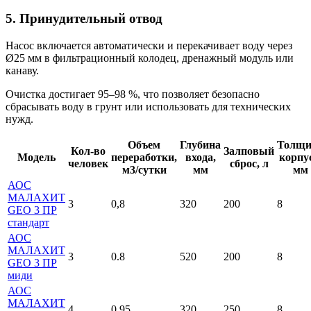
5. Принудительный отвод
Насос включается автоматически и перекачивает воду через
Ø25 мм в фильтрационный колодец, дренажный модуль или
канаву.
Очистка достигает 95–98 %, что позволяет безопасно
сбрасывать воду в грунт или использовать для технических
нужд.
Объем
Глубина
Толщи
Кол-во
Залповый
Модель
переработки,
входа,
корпус
человек
сброс, л
м3/сутки
мм
мм
АОС
МАЛАХИТ
3
0,8
320
200
8
GEO 3 ПР
стандарт
АОС
МАЛАХИТ
3
0.8
520
200
8
GEO 3 ПР
миди
АОС
МАЛАХИТ
4
0,95
320
250
8