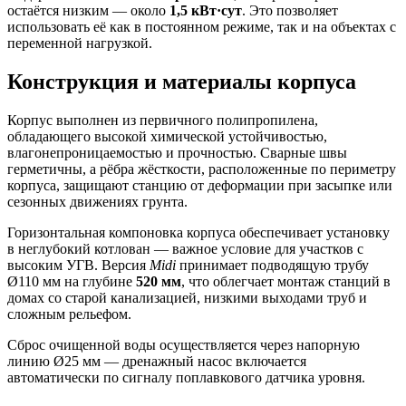
остаётся низким — около
1,5 кВт·сут
. Это позволяет
использовать её как в постоянном режиме, так и на объектах с
переменной нагрузкой.
Конструкция и материалы корпуса
Корпус выполнен из первичного полипропилена,
обладающего высокой химической устойчивостью,
влагонепроницаемостью и прочностью. Сварные швы
герметичны, а рёбра жёсткости, расположенные по периметру
корпуса, защищают станцию от деформации при засыпке или
сезонных движениях грунта.
Горизонтальная компоновка корпуса обеспечивает установку
в неглубокий котлован — важное условие для участков с
высоким УГВ. Версия
Midi
принимает подводящую трубу
Ø110 мм на глубине
520 мм
, что облегчает монтаж станций в
домах со старой канализацией, низкими выходами труб и
сложным рельефом.
Сброс очищенной воды осуществляется через напорную
линию Ø25 мм — дренажный насос включается
автоматически по сигналу поплавкового датчика уровня.