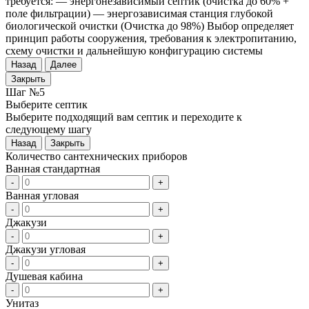
требуется: — энергонезависимый септик (очистка до 60% +
поле фильтрации) — энергозависимая станция глубокой
биологической очистки (Очистка до 98%) Выбор определяет
принцип работы сооружения, требования к электропитанию,
схему очистки и дальнейшую конфигурацию системы
Назад
Далее
Закрыть
Шаг №5
Выберите септик
Выберите подходящий вам септик и переходите к
следующему шагу
Назад
Закрыть
Количество сантехнических приборов
Ванная стандартная
-
+
Ванная угловая
-
+
Джакузи
-
+
Джакузи угловая
-
+
Душевая кабина
-
+
Унитаз