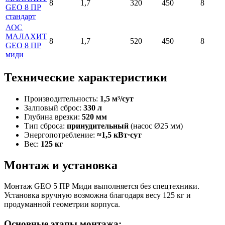
8
1,7
320
450
8
GEO 8 ПР
стандарт
АОС
МАЛАХИТ
8
1,7
520
450
8
GEO 8 ПР
миди
Технические характеристики
Производительность:
1,5 м³/сут
Залповый сброс:
330 л
Глубина врезки:
520 мм
Тип сброса:
принудительный
(насос Ø25 мм)
Энергопотребление:
≈1,5 кВт·сут
Вес:
125 кг
Монтаж и установка
Монтаж GEO 5 ПР Миди выполняется без спецтехники.
Установка вручную возможна благодаря весу 125 кг и
продуманной геометрии корпуса.
Основные этапы монтажа: