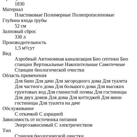
1830
Материал
Пластиковые
Полимерные
Полипропиленовые
Глубина входа трубы
52 см
Залповый сброс
330 л
Производительность
1,5 м³/сут
Вид
Аэробный
Автономная канализация
Био септики
Био
станции
Вертикальные
Накопительные
Самотечные
Станции биологической очистки
Область применения
Для бани
Для дачи
Для загородного дома
Для туалета
Для частного дома
Для большого дома
Для высоких
грунтовых вод
Для глинистой почвы
Для гостиницы
Для двух домов
Для дома
Для коттеджей
Для мини
гостиницы
Для туалета на даче
Обслуживание
С откачкой
С аэрацией
Зависимость от источника питания
Энергозависимый
С электричеством
Тип
Станция биологической очистки