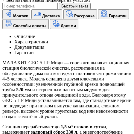
+ Бесплатный выезд инженера на участок!
Быстрый заказ
Монтаж
Доставка
Рассрочка
Гарантии
Способы оплаты
Долями
Описание
Характеристики
Документация
Гарантии
МАЛАХИТ GEO 5 ПР Миди — горизонтальная аэрационная
станция биологической очистки, рассчитанная на
обслуживание дома или коттеджа с постоянным проживанием
4–5 человек. Модель оснащена двумя ключевыми
особенностями: увеличенной глубиной врезки подводящей
трубы
520 мм
и встроенным насосным модулем для
принудительного отвода очищенной воды. Благодаря этому
GEO 5 ПР Миди устанавливается там, где стандартные версии
не подходят: при низком выпуске канализации, сложном
рельефе, высоком уровне грунтовых вод или невозможности
создать самотёчный уклон.
Станция перерабатывает до
1,5 м³ стоков в сутки
,
выдерживает
залповый сброс 330 л
, а энергопотребление