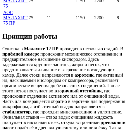
МАЛАХИТ
75
11
1150
2200
8
75
АОС
МАЛАХИТ
75
11
1150
2200
8
75 ПР
Принцип работы
Очистка в
Малахите 12 ПР
проходит в несколько стадий. В
приёмной камере
происходит механическое отстаивание и
предварительное насыщение кислородом. Здесь
задерживаются крупные частицы, жиры и песок, что
предотвращает заиливание и загрязнение последующих
камер. Далее стоки направляются в
аэротенк
, где активный
ил, насыщаемый кислородом от компрессора, расщепляет
органические вещества до безопасных соединений. После
этого поток поступает во
вторичный отстойник
, где
происходит отделение активного ила от очищенной воды.
Часть ила возвращается обратно в аэротенк для поддержания
микрофлоры, а избыточный осадок направляется в
стабилизатор
, где проходит минерализацию и уплотнение.
Финальная стадия — отвод воды: очищенная жидкость
поступает в насосный отсек, откуда встроенный
дренажный
насос
подаёт её в дренажную систему или ливнёвку. Такая