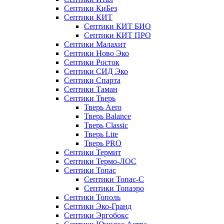
Септики КиБез
Септики КИТ
Септики КИТ БИО
Септики КИТ ПРО
Септики Малахит
Септики Ново Эко
Септики Росток
Септики СИД Эко
Септики Спарта
Септики Таман
Септики Тверь
Тверь Aero
Тверь Balance
Тверь Classic
Тверь Lite
Тверь PRO
Септики Термит
Септики Термо-ЛОС
Септики Топас
Септики Топас-С
Септики Топаэро
Септики Тополь
Септики Эко-Гранд
Септики Эргобокс