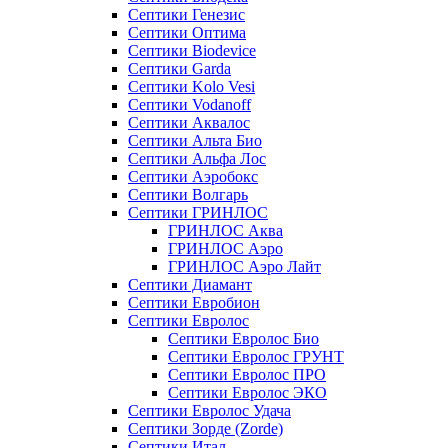
Септики Генезис
Септики Оптима
Септики Biodevice
Септики Garda
Септики Kolo Vesi
Септики Vodanoff
Септики Аквалос
Септики Альта Био
Септики Альфа Лос
Септики Аэробокс
Септики Волгарь
Септики ГРИНЛОС
ГРИНЛОС Аква
ГРИНЛОС Аэро
ГРИНЛОС Аэро Лайт
Септики Диамант
Септики Евробион
Септики Евролос
Септики Евролос Био
Септики Евролос ГРУНТ
Септики Евролос ПРО
Септики Евролос ЭКО
Септики Евролос Удача
Септики Зорде (Zorde)
Септики Итал