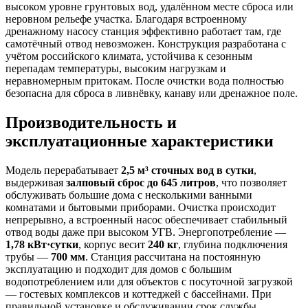
высоком уровне грунтовых вод, удалённом месте сброса или
неровном рельефе участка. Благодаря встроенному
дренажному насосу станция эффективно работает там, где
самотёчный отвод невозможен. Конструкция разработана с
учётом российского климата, устойчива к сезонным
перепадам температуры, высоким нагрузкам и
неравномерным притокам. После очистки вода полностью
безопасна для сброса в ливнёвку, канаву или дренажное поле.
Производительность и
эксплуатационные характеристики
Модель перерабатывает
2,5 м³ сточных вод в сутки
,
выдерживая
залповый сброс до 645 литров
, что позволяет
обслуживать большие дома с несколькими ванными
комнатами и бытовыми приборами. Очистка происходит
непрерывно, а встроенный насос обеспечивает стабильный
отвод воды даже при высоком УГВ. Энергопотребление —
1,78 кВт·сутки
, корпус весит
240 кг
, глубина подключения
трубы —
700 мм
. Станция рассчитана на постоянную
эксплуатацию и подходит для домов с большим
водопотреблением или для объектов с посуточной загрузкой
— гостевых комплексов и коттеджей с бассейнами. При
правильной установке и обслуживании срок службы