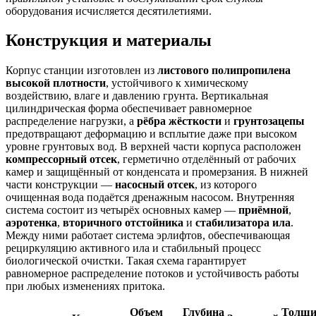
оборудования исчисляется десятилетиями.
Конструкция и материалы
Корпус станции изготовлен из
листового полипропилена
высокой плотности
, устойчивого к химическому
воздействию, влаге и давлению грунта. Вертикальная
цилиндрическая форма обеспечивает равномерное
распределение нагрузки, а
рёбра жёсткости
и
грунтозацепы
предотвращают деформацию и всплытие даже при высоком
уровне грунтовых вод. В верхней части корпуса расположен
компрессорный отсек
, герметично отделённый от рабочих
камер и защищённый от конденсата и промерзания. В нижней
части конструкции —
насосный отсек
, из которого
очищенная вода подаётся дренажным насосом. Внутренняя
система состоит из четырёх основных камер —
приёмной
,
аэротенка
,
вторичного отстойника
и
стабилизатора ила
.
Между ними работает система эрлифтов, обеспечивающая
рециркуляцию активного ила и стабильный процесс
биологической очистки. Такая схема гарантирует
равномерное распределение потоков и устойчивость работы
при любых изменениях притока.
Объем
Глубина
Толщи