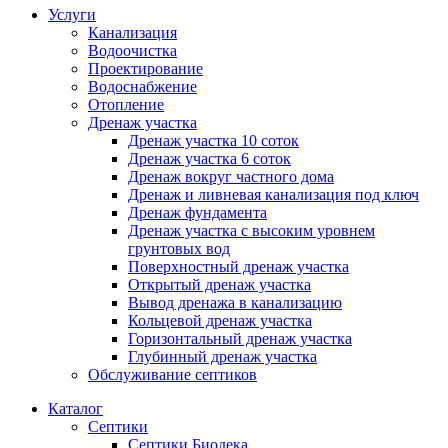
Услуги
Канализация
Водоочистка
Проектирование
Водоснабжение
Отопление
Дренаж участка
Дренаж участка 10 соток
Дренаж участка 6 соток
Дренаж вокруг частного дома
Дренаж и ливневая канализация под ключ
Дренаж фундамента
Дренаж участка с высоким уровнем
грунтовых вод
Поверхностный дренаж участка
Открытый дренаж участка
Вывод дренажа в канализацию
Кольцевой дренаж участка
Горизонтальный дренаж участка
Глубинный дренаж участка
Обслуживание септиков
Каталог
Септики
Септики Биодека