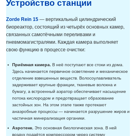
Zörde Rein 8
6-8
1,6
Устройство станции
Zörde Rein 8
6-8
1,6
Zorde Rein 15
— вертикальный цилиндрический
Midi
биореактор, состоящий из четырёх основных камер,
связанных самотёчными переливами и
Zörde Rein 8
6-8
1,6
пневмомагистралями. Каждая камера выполняет
Long
свою функцию в процессе очистки:
Zörde Rein 10
8-10
2
Приёмная камера.
В неё поступают все стоки из дома.
Zörde Rein 10
Здесь начинается первичное осветление и механическое
8-10
2
Midi
отделение взвешенных веществ. Волосоулавливатель
задерживает крупные фракции, тканевые волокна и
Zörde Rein 10
бумагу, а встроенный аэратор обеспечивает насыщение
8-10
2
Long
потока кислородом и предотвращает образование
застойных зон. На этом этапе также протекают
Zörde Rein 12
10-12
2,4
анаэробные процессы — начинается разрушение жиров и
частичная минерализация органики.
Zörde Rein 12
10-12
2,4
Аэротенк.
Это основная биологическая зона. В ней
Midi
воздух подаётся компрессором через систему