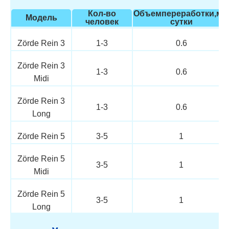
Кол-во
Объемпереработки,м3/
Модель
человек
сутки
Zörde Rein 3
1-3
0.6
Zörde Rein 3
1-3
0.6
Midi
Zörde Rein 3
1-3
0.6
Long
Zörde Rein 5
3-5
1
Zörde Rein 5
3-5
1
Midi
Zörde Rein 5
3-5
1
Long