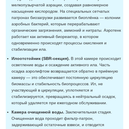
мелкопузырчатой аэрации, создавая равномерное
Zörde Rein 12
насыщение кислородом. На специальных сетчатых
10-12
2,4
Long
патронах биозагрузки развивается биоплёнка — колонии
аэробных бактерий, которые перерабатывают
Zörde Rein 15
13-15
3
органические загрязнения, аммоний и нитраты. Аэротенк
работает как активный биореактор, в котором
Zörde Rein 15
одновременно происходят процессы окисления и
13-15
3
Midi
стабилизации ила.
Илоотстойник (SBR-секция).
В этой камере происходит
Zörde Rein 15
13-15
3
осветление воды и осаждение активного ила. Часть
Long
осадка аэролифтом возвращается обратно в приёмную
камеру — это обеспечивает постоянную циркуляцию
Zörde Rein 20
18-20
4
биомассы и стабильность биопроцессов. Ил, не
участвующий в циркуляции, уплотняется и
Zörde Rein 20
стабилизируется, превращаясь в нейтральный осадок,
18-20
4
Midi
который удаляется при ежегодном обслуживании.
Камера очищенной воды.
Заключительная стадия.
Zörde Rein 20
18-20
4
Очищенная вода проходит фильтр-патрон,
Long
задерживающий остаточные взвеси, и отводится