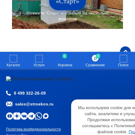
«Старт»
0
0
Каталог
Услуги
Корзина
Сравнение
Поиск
8 499 322-26-09
Настройк
sales@stroekos.ru
Мы используем cookie для 
Необходимые
Анали
сайта, аналитики и улуч
Функциональные
Продолжая использован
соглашаетесь с Политико
Политика конфиденциальности
2026 © ООО «СТРОЭКОС»
файлов cookie.
По