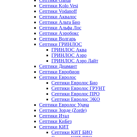
Септики Garda
Септики Kolo Vesi
Септики Vodanoff
Септики Аквалос
Септики Альта Био
Септики Альфа Лос
Септики Аэробокс
Септики Волгарь
Септики ГРИНЛОС
ГРИНЛОС Аква
ГРИНЛОС Аэро
ГРИНЛОС Аэро Лайт
Септики Диамант
Септики Евробион
Септики Евролос
Септики Евролос Био
Септики Евролос ГРУНТ
Септики Евролос ПРО
Септики Евролос ЭКО
Септики Евролос Удача
Септики Зорде (Zorde)
Септики Итал
Септики КиБез
Септики КИТ
Септики КИТ БИО