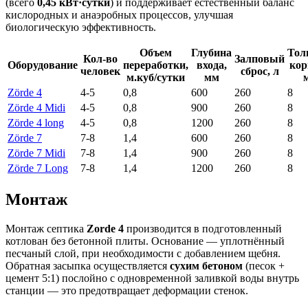
(всего
0,45 кВт·сутки
) и поддерживает естественный баланс
кислородных и анаэробных процессов, улучшая
биологическую эффективность.
Объем
Глубина
Тол
Кол-во
Залповый
Оборудование
переработки,
входа,
кор
человек
сброс, л
м.куб/сутки
мм
Zörde 4
4-5
0,8
600
260
8
Zörde 4 Midi
4-5
0,8
900
260
8
Zörde 4 long
4-5
0,8
1200
260
8
Zörde 7
7-8
1,4
600
260
8
Zörde 7 Midi
7-8
1,4
900
260
8
Zörde 7 Long
7-8
1,4
1200
260
8
Монтаж
Монтаж септика
Zorde 4
производится в подготовленный
котлован без бетонной плиты. Основание — уплотнённый
песчаный слой, при необходимости с добавлением щебня.
Обратная засыпка осуществляется
сухим бетоном
(песок +
цемент 5:1) послойно с одновременной заливкой воды внутрь
станции — это предотвращает деформации стенок.