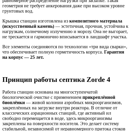
равномерное распределение нагрузки при засыпке. Такая
геометрия не требует анкерования даже при высоком уровне
грунтовых вод.
Крышка станции изготовлена из
композитного материала
(искусственный камень)
— эстетичная, прочная, устойчива к
нагрузкам, солнечному излучению и морозу. Она не выгорает,
не трескается и гармонично вписывается в ландшафт участка.
Все элементы соединяются по технологии «три вида сварки»,
что обеспечивает полную герметичность корпуса.
Гарантия
на корпус — 25 лет.
Принцип работы септика Zorde 4
Работа станции основана на многоступенчатой
биологической очистке с применением
прикреплённой
биоплёнки
— живой колонии аэробных микроорганизмов,
закреплённых на загрузке внутри реактора. В отличие от
классических аэрационных станций, где активный ил
свободно перемещается в воде, здесь микроорганизмы
закреплены на поверхности носителя. Это делает систему
стабильной, независимой от неравномерного притока стоков