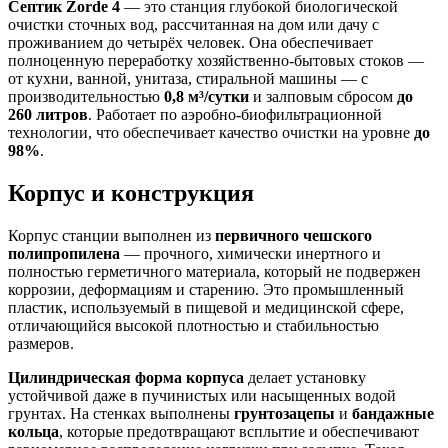
Септик Zorde 4
— это станция глубокой биологической
очистки сточных вод, рассчитанная на дом или дачу с
проживанием до четырёх человек. Она обеспечивает
полноценную переработку хозяйственно-бытовых стоков —
от кухни, ванной, унитаза, стиральной машины — с
производительностью
0,8 м³/сутки
и залповым сбросом
до
260 литров
. Работает по аэробно-биофильтрационной
технологии, что обеспечивает качество очистки на уровне
до
98%
.
Корпус и конструкция
Корпус станции выполнен из
первичного чешского
полипропилена
— прочного, химически инертного и
полностью герметичного материала, который не подвержен
коррозии, деформациям и старению. Это промышленный
пластик, используемый в пищевой и медицинской сфере,
отличающийся высокой плотностью и стабильностью
размеров.
Цилиндрическая форма корпуса
делает установку
устойчивой даже в пучинистых или насыщенных водой
грунтах. На стенках выполнены
грунтозацепы
и
бандажные
кольца
, которые предотвращают всплытие и обеспечивают