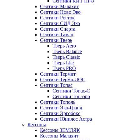
Септики КИТ ПРО
Септики Малахит
Септики Ново Эко
Септики Росток
Септики СИД Эко
Септики Спарта
Септики Таман
Септики Тверь
Тверь Aero
Тверь Balance
Тверь Classic
Тверь Lite
Тверь PRO
Септики Термит
Септики Термо-ЛОС
Септики Топас
Септики Топас-С
Септики Топаэро
Септики Тополь
Септики Эко-Гранд
Септики Эргобокс
Септики Юнилос Астра
Кессоны
Кессоны ЗЕМЛЯК
Кессоны Малахит