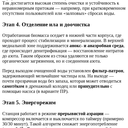
Так достигается высокая степень очистки и устойчивость к
неравномерным притокам — например, при кратковременном
отсутствии пользователей или «залповых» сбросах воды.
Этап 4. Отделение ила и доочистка
Отработанная биомасса оседает в нижней части корпуса, где
проходит процесс стабилизации и минерализации. В верхней
медиальной зоне поддерживается
анокс- и анаэробная среда
,
где происходит денитрификация — восстановление нитратов
до азота. Таким образом из стока удаляются не только
органические загрязнения, но и соединения азота.
Перед выходом очищенной воды установлен
фильтр-патрон
,
задерживающий мельчайшие частицы ила. На выходе —
почти прозрачная вода без запаха, которая может отводиться
самотёком
в дренажный колодец или
принудительно
с
помощью насоса (в варианте ПР).
Этап 5. Энергорежим
Станция работает в режиме
прерывистой аэрации
—
компрессор включается и выключается по таймеру (примерно
30/30 минут). Такой алгоритм снижает энергопотребление