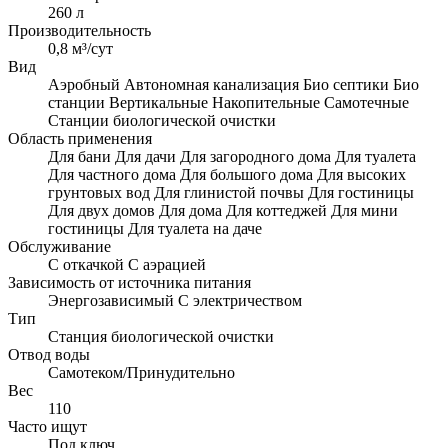
260 л
Производительность
0,8 м³/сут
Вид
Аэробный
Автономная канализация
Био септики
Био
станции
Вертикальные
Накопительные
Самотечные
Станции биологической очистки
Область применения
Для бани
Для дачи
Для загородного дома
Для туалета
Для частного дома
Для большого дома
Для высоких
грунтовых вод
Для глинистой почвы
Для гостиницы
Для двух домов
Для дома
Для коттеджей
Для мини
гостиницы
Для туалета на даче
Обслуживание
С откачкой
С аэрацией
Зависимость от источника питания
Энергозависимый
С электричеством
Тип
Станция биологической очистки
Отвод воды
Самотеком/Принудительно
Вес
110
Часто ищут
Под ключ