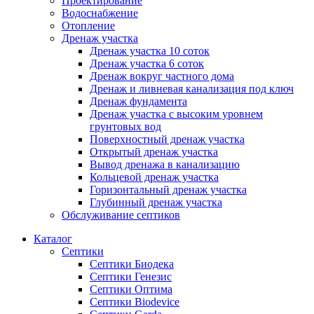
Проектирование
Водоснабжение
Отопление
Дренаж участка
Дренаж участка 10 соток
Дренаж участка 6 соток
Дренаж вокруг частного дома
Дренаж и ливневая канализация под ключ
Дренаж фундамента
Дренаж участка с высоким уровнем
грунтовых вод
Поверхностный дренаж участка
Открытый дренаж участка
Вывод дренажа в канализацию
Кольцевой дренаж участка
Горизонтальный дренаж участка
Глубинный дренаж участка
Обслуживание септиков
Каталог
Септики
Септики Биодека
Септики Генезис
Септики Оптима
Септики Biodevice