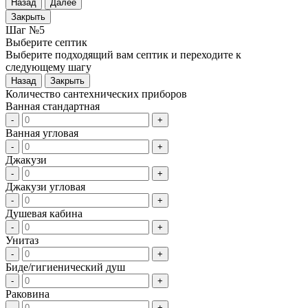
Назад
Далее
Закрыть
Шаг №5
Выберите септик
Выберите подходящий вам септик и переходите к
следующему шагу
Назад
Закрыть
Количество сантехнических приборов
Ванная стандартная
-
+
Ванная угловая
-
+
Джакузи
-
+
Джакузи угловая
-
+
Душевая кабина
-
+
Унитаз
-
+
Биде/гигиенический душ
-
+
Раковина
-
+