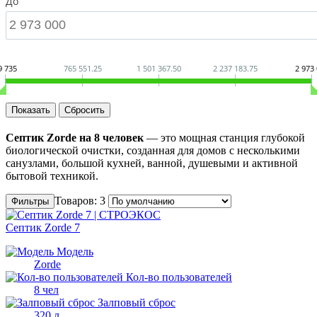
До
9 735
765 551.25
1 501 367.50
2 237 183.75
2 973
Септик Zorde на 8 человек
— это мощная станция глубокой
биологической очистки, созданная для домов с несколькими
санузлами, большой кухней, ванной, душевыми и активной
бытовой техникой.
Товаров: 3
Фильтры
Септик Zorde 7
Модель
Zorde
Кол-во пользователей
8 чел
Залповый сброс
320 л