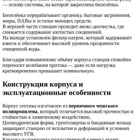
— основу системы, на которой закреплена биоплёнка.
Биоплёнка перерабатывает органику, бытовые загрязнения,
жиры, ПАВы и остатки моющих средств.
В верхней части станции проходит анокс-доочистка, где
снижается содержание азотистых соединений.
На выходе установлен фильтр-патрон, который задерживает
взвеси и обеспечивает высокий уровень прозрачности
очищенной воды.
Благодаря повышенному объёму корпуса станция спокойно
переносит колебания притока — даже если нагрузка
кратковременно превышает номинальную.
Конструкция корпуса и
эксплуатационные особенности
Корпус септика изготовлен из
первичного чешского
полипропилена
, который отличается высокой прочностью и
стойкостью к химическому воздействию.
Цилиндрическая форма, грунтозацепы и бандажные кольца
защищают станцию от всплытия и деформаций в условиях
высокого УГВ.
Крышка из композита (искусственный камень) делает