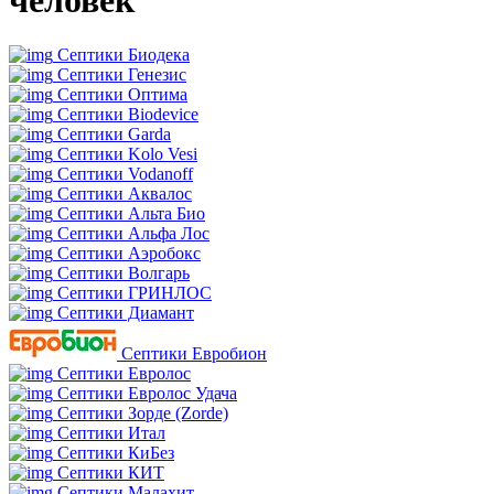
человек
Септики Биодека
Септики Генезис
Септики Оптима
Септики Biodevice
Септики Garda
Септики Kolo Vesi
Септики Vodanoff
Септики Аквалос
Септики Альта Био
Септики Альфа Лос
Септики Аэробокс
Септики Волгарь
Септики ГРИНЛОС
Септики Диамант
Септики Евробион
Септики Евролос
Септики Евролос Удача
Септики Зорде (Zorde)
Септики Итал
Септики КиБез
Септики КИТ
Септики Малахит