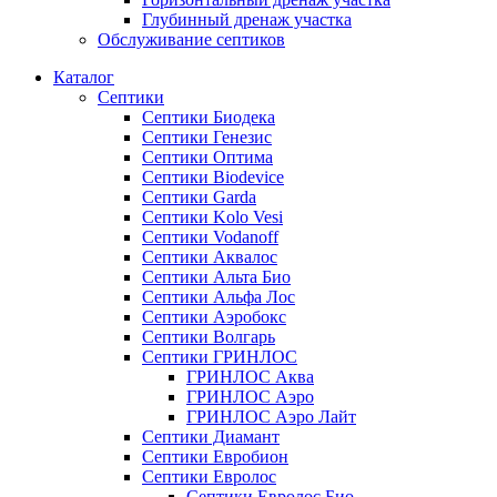
Глубинный дренаж участка
Обслуживание септиков
Каталог
Септики
Септики Биодека
Септики Генезис
Септики Оптима
Септики Biodevice
Септики Garda
Септики Kolo Vesi
Септики Vodanoff
Септики Аквалос
Септики Альта Био
Септики Альфа Лос
Септики Аэробокс
Септики Волгарь
Септики ГРИНЛОС
ГРИНЛОС Аква
ГРИНЛОС Аэро
ГРИНЛОС Аэро Лайт
Септики Диамант
Септики Евробион
Септики Евролос
Септики Евролос Био