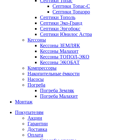
Септики Топас
Септики Топас-С
Септики Топаэро
Септики Тополь
Септики Эко-Гранд
Септики Эргобокс
Септики Юнилос Астра
Кессоны
Кессоны ЗЕМЛЯК
Кессоны Малахит
Кессоны ТОПОЛ-ЭКО
Кессоны ЭКОБАТ
Компрессоры
Накопительные ёмкости
Насосы
Погреба
Погреба Земляк
Погреба Малахит
Монтаж
Покупателям
Акции
Гарантии
Доставка
Оплата