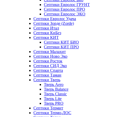
Септики Евролос ГРУНТ
Септики Евролос ПРО
Септики Евролос ЭКО
Септики Евролос Удача
Септики Зорде (Zorde)
Септики Итал
Септики КиБез
Септики КИТ
Септики КИТ БИО
Септики КИТ ПРО
Септики Малахит
Септики Ново Эко
Септики Росток
Септики СИД Эко
Септики Спарта
Септики Таман
Септики Тверь
Тверь Aero
Тверь Balance
Тверь Classic
Тверь Lite
Тверь PRO
Септики Термит
Септики Термо-ЛОС