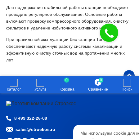
Для поддержания стабильной работы станции необходимо
проводить регулярное обслуживание. Основные работы
включают проверку компрессорного оборудования, очистку
фильтров и удаление избыточного активного ила.
При правильной эксплуатации био станции Топаэро
обеспечивают надежную работу системы канализации и
эффективную очистку сточных вод на протяжении многих
лет.
0
0
Каталог
Услуги
Корзина
Сравнение
Поиск
8 499 322-26-09
Настройк
sales@stroekos.ru
Мы используем cookie для 
Необходимые
Анали