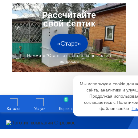
«Старт»
Настройк
Мы используем cookie для 
Необходимые
Анали
сайта, аналитики и улуч
Функциональные
Продолжая использован
0
0
соглашаетесь с Политико
файлов cookie.
По
Каталог
Услуги
Корзина
Сравнение
Поиск
8 499 322-26-09