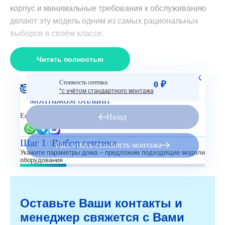
корпус и минимальные требования к обслуживанию
делают эту модель одним из самых рациональных
выборов в своём классе.
Читать полностью
Рассчитайте стоимость Септик Росток
Стоимость септика:
0 ₽
Дачный с насосным отсеком с
*с учётом стандартного монтажа
монтажом онлайн
Есть вопросы?
Назад
Шаг 1
Выбор септика
/3
Рассчитать стоимость монтажа
Укажите параметры дома – предложим подходящие модели
оборудования
Оставьте Ваши контакты и
менеджер свяжется с Вами