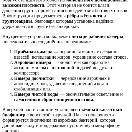
высокой плотности
. Этот материал не боится влаги,
давления грунта, промерзания и воздействия бытовых стоков.
В конструкции предусмотрены
рёбра жёсткости
и
грунтозацепы
, благодаря которым установка надёжно
удерживается в грунте без анкеровки.
Внутреннее устройство включает
четыре рабочие камеры
,
последовательно соединённые переливами:
Приёмная камера
— первичная очистка: оседание
взвесей, всплывание жиров, усреднение состава стоков.
Аэробная камера
— биологическая обработка
активным илом с постоянной подачей воздуха от
компрессора.
Камера доочистки
— чередование аэробных и
аноксидных зон, удаление соединений азота и
стабилизация ила.
Камера чистой воды
— окончательное осветление и
самотёчный сброс очищенного стока
.
В верхней части станции установлен
съёмный кассетный
биофильтр
с ворсистой загрузкой. На его поверхности
формируется биоплёнка из аэробных бактерий, которая
доочищает воду и поддерживает устойчивую микрофлору
системы.