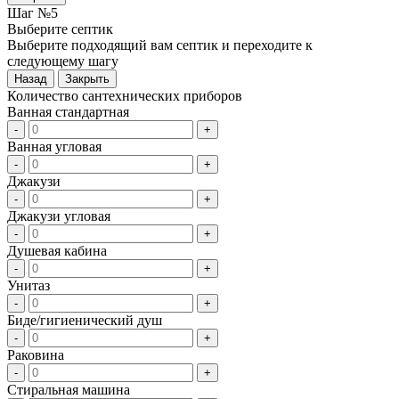
Шаг №5
Выберите септик
Выберите подходящий вам септик и переходите к
следующему шагу
Назад
Закрыть
Количество сантехнических приборов
Ванная стандартная
-
+
Ванная угловая
-
+
Джакузи
-
+
Джакузи угловая
-
+
Душевая кабина
-
+
Унитаз
-
+
Биде/гигиенический душ
-
+
Раковина
-
+
Стиральная машина