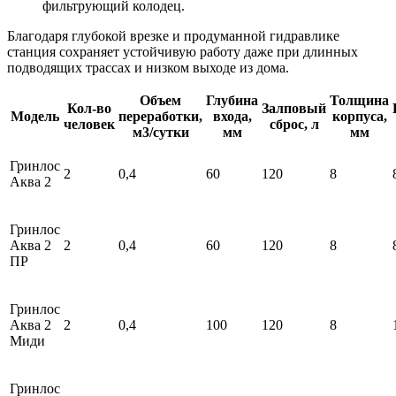
фильтрующий колодец.
Благодаря глубокой врезке и продуманной гидравлике
станция сохраняет устойчивую работу даже при длинных
подводящих трассах и низком выходе из дома.
Объем
Глубина
Толщина
Кол-во
Залповый
Модель
переработки,
входа,
корпуса,
человек
сброс, л
м3/сутки
мм
мм
Гринлос
2
0,4
60
120
8
Аква 2
Гринлос
Аква 2
2
0,4
60
120
8
ПР
Гринлос
Аква 2
2
0,4
100
120
8
Миди
Гринлос