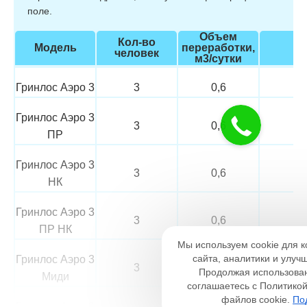
поле.
Объем
Кол-во
Модель
переработки,
человек
м3/сутки
Гринлос Аэро 3
3
0,6
Гринлос Аэро 3
3
0,6
ПР
Гринлос Аэро 3
3
0,6
НК
Гринлос Аэро 3
3
0,6
Настройк
ПР НК
Мы используем cookie для 
Необходимые
Аналити
сайта, аналитики и улуч
Гринлос Аэро 3
Функциональные
3
0,6
Продолжая использован
Миди
соглашаетесь с Политико
файлов cookie.
По
Гринлос Аэро 3