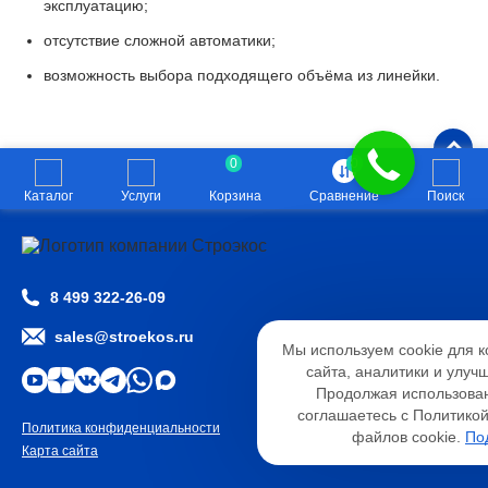
эксплуатацию;
отсутствие сложной автоматики;
возможность выбора подходящего объёма из линейки.
0
0
Каталог
Услуги
Корзина
Сравнение
Поиск
8 499 322-26-09
Настройк
sales@stroekos.ru
Мы используем cookie для 
Необходимые
Анали
сайта, аналитики и улуч
Функциональные
Продолжая использован
соглашаетесь с Политико
Политика конфиденциальности
2026 © ООО «СТРОЭКОС»
файлов cookie.
По
Карта сайта
Разработано
студией WSP