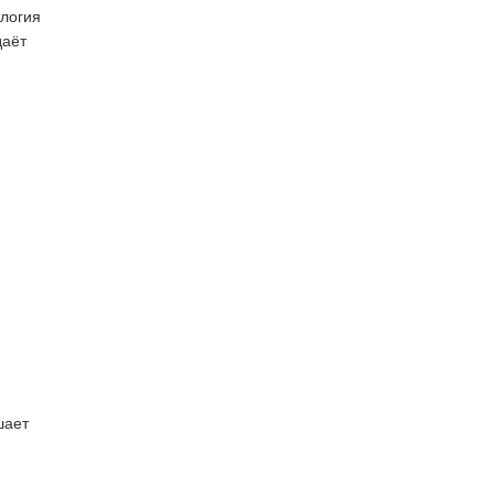
логия
даёт
шает