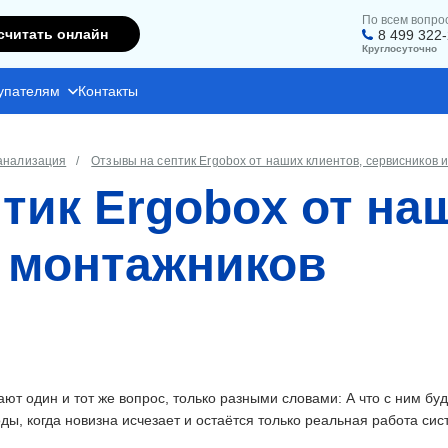
По всем вопро
считать онлайн
8 499 322
Круглосуточно
упателям
Контакты
анализация
Отзывы на септик Ergobox от наших клиентов, сервисников 
тик Ergobox от на
 монтажников
ают один и тот же вопрос, только разными словами: А что с ним бу
оды, когда новизна исчезает и остаётся только реальная работа сис