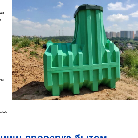
жна
а
ии.
ска.