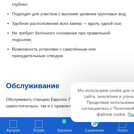
глубоко;
Подходит для участков с высоким уровнем грунтовых вод;
Удобное расположение всех камер — вдоль одной оси;
Не требует бетонного основания при правильной
подсыпке;
Возможность установки с самотёчным или
принудительным отводом.
Настройк
Обслуживание
Мы используем cookie для 
Необходимые
Анали
сайта, аналитики и улуч
Функциональные
Обслуживать станцию Евролос ГРУНТ можно как
Продолжая использован
самостоятельно, так и с привлечением специалистов:
соглашаетесь с Политико
файлов cookie.
По
1–2 раза в год — откачка ила из последней камеры;
0
0
Контроль работы компрессора и чистота биозагрузки;
Каталог
Услуги
Корзина
Сравнение
Поиск