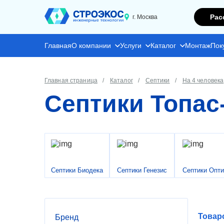
Рас
г. Москва
Главная
О компании
Услуги
Каталог
Монтаж
Пок
Главная страница
Каталог
Септики
На 4 человека
Септики Топас
Септики Биодека
Септики Генезис
Септики Опт
Товар
Бренд