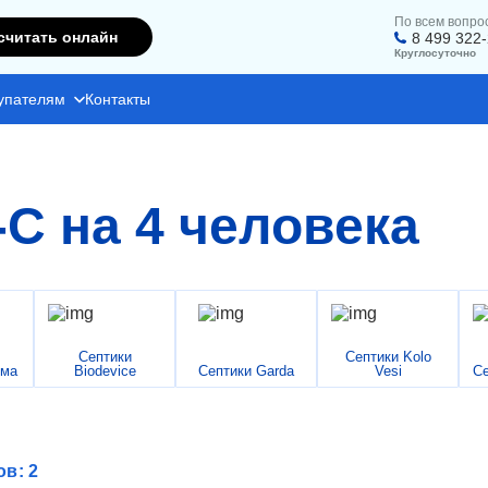
По всем вопро
считать онлайн
8 499 322
Круглосуточно
упателям
Контакты
-С на 4 человека
Септики
Септики Kolo
има
Biodevice
Септики Garda
Vesi
Се
ов: 2