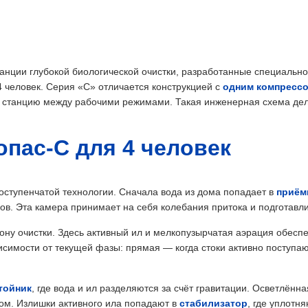
анции глубокой биологической очистки, разработанные специально 
 человек. Серия «С» отличается конструкцией с
одним компрессо
 станцию между рабочими режимами. Такая инженерная схема дел
опас-С для 4 человек
оступенчатой технологии. Сначала вода из дома попадает в
приём
ов. Эта камера принимает на себя колебания притока и подготавли
ну очистки. Здесь активный ил и мелкопузырчатая аэрация обесп
симости от текущей фазы: прямая — когда стоки активно поступаю
тойник
, где вода и ил разделяются за счёт гравитации. Осветлённ
ом. Излишки активного ила попадают в
стабилизатор
, где уплотн