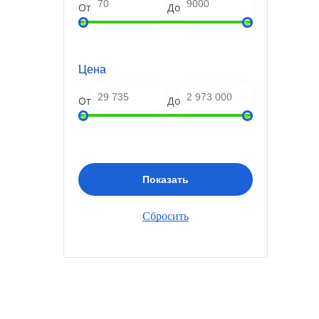
От
До
Цена
От
До