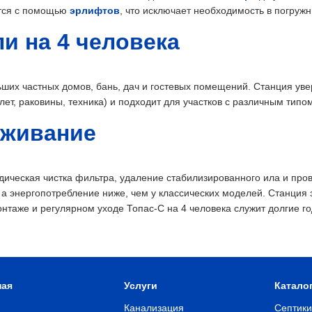
ется с помощью
эрлифтов
, что исключает необходимость в погружн
и на 4 человека
ьших частных домов, бань, дач и гостевых помещений. Станция ув
ет, раковины, техника) и подходит для участков с различным типом
уживание
ическая чистка фильтра, удаление стабилизированного ила и пров
 энергопотребление ниже, чем у классических моделей. Станция 
онтаже и регулярном уходе Топас-С на 4 человека служит долгие г
ная
Услуги
Катало
Канализация
Септики