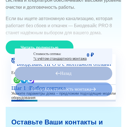
система и хлорпатрон обеспечивают высокий уровень
очистки и долговечность работы.
Если вы ищете автономную канализацию, которая
работает без сбоев и откачек — Биодевайс PRO 8
станет надёжным выбором для вашего дома.
Читать полностью
Стоимость септика:
0 ₽
Рассчитайте стоимость Септик
*с учётом стандартного монтажа
Биодевайс ПРО 8 с монтажом онлайн
Есть вопросы?
Назад
Шаг 1
Выбор септика
/3
Рассчитать стоимость монтажа
Укажите параметры дома – предложим подходящие модели
оборудования
Оставьте Ваши контакты и