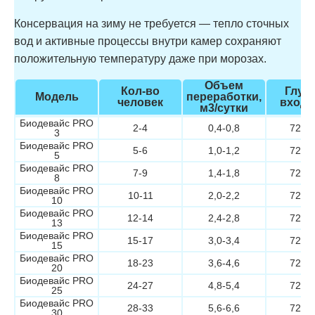
Консервация на зиму не требуется — тепло сточных
вод и активные процессы внутри камер сохраняют
положительную температуру даже при морозах.
Объем
Кол-во
Глуб
Модель
переработки,
человек
входа
м3/сутки
Биодевайс PRO
2-4
0,4-0,8
720/
3
Биодевайс PRO
5-6
1,0-1,2
720/
5
Биодевайс PRO
7-9
1,4-1,8
720/
8
Биодевайс PRO
10-11
2,0-2,2
720/
10
Биодевайс PRO
12-14
2,4-2,8
720/
13
Биодевайс PRO
15-17
3,0-3,4
720/
15
Биодевайс PRO
18-23
3,6-4,6
720/
20
Биодевайс PRO
24-27
4,8-5,4
720/
25
Биодевайс PRO
28-33
5,6-6,6
720/
30