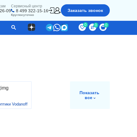
сам
Сервисный центр
Заказать звонок
-26-09
8 499 322-15-16
Круглосуточно
0
0
0
Показать
все
птики Vodanoff