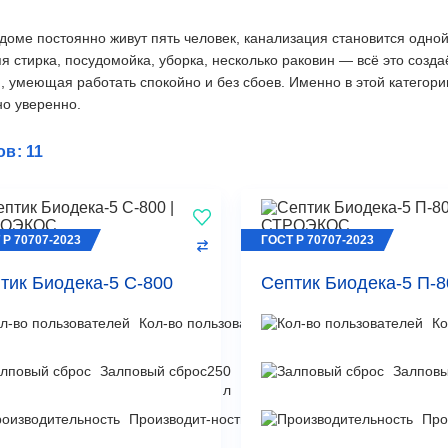
 доме постоянно живут пять человек, канализация становится одно
я стирка, посудомойка, уборка, несколько раковин — всё это созд
, умеющая работать спокойно и без сбоев. Именно в этой категори
о уверенно.
в: 11
 Р 70707-2023
ГОСТ Р 70707-2023
тик Биодека-5 С-800
Септик Биодека-5 П-8
Кол-во пользователей
5
Ко
чел
Залповый сброс
250
Залповы
л
Производит-ность
1
Про
м³/