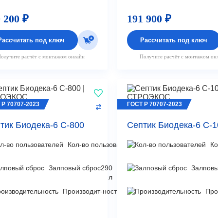
 200 ₽
191 900 ₽
Рассчитать под ключ
Рассчитать под ключ
олучите расчёт с монтажом онлайн
Получите расчёт с монтажом он
 Р 70707-2023
ГОСТ Р 70707-2023
тик Биодека-6 C-800
Септик Биодека-6 C-1
Кол-во пользователей
5
Ко
чел
Залповый сброс
290
Залповы
л
Производит-ность
1,2
Про
м³/
сут