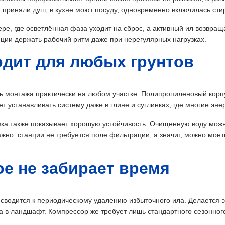
 приняли душ, в кухне моют посуду, одновременно включилась стир
ре, где осветлённая фаза уходит на сброс, а активный ил возвращ
ции держать рабочий ритм даже при нерегулярных нагрузках.
одит для любых грунтов
 монтажа практически на любом участке. Полипропиленовый корпу
ет устанавливать систему даже в глине и суглинках, где многие эн
овка также показывает хорошую устойчивость. Очищенную воду мож
ажно: станции не требуется поле фильтрации, а значит, можно мон
е не забирает время
сводится к периодическому удалению избыточного ила. Делается 
 в ландшафт. Компрессор же требует лишь стандартного сезонног