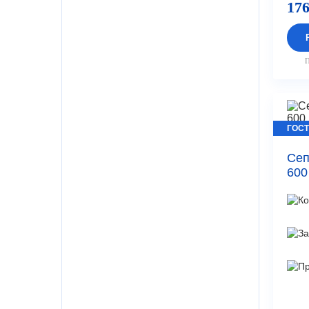
176
П
ГОСТ
Сеп
600