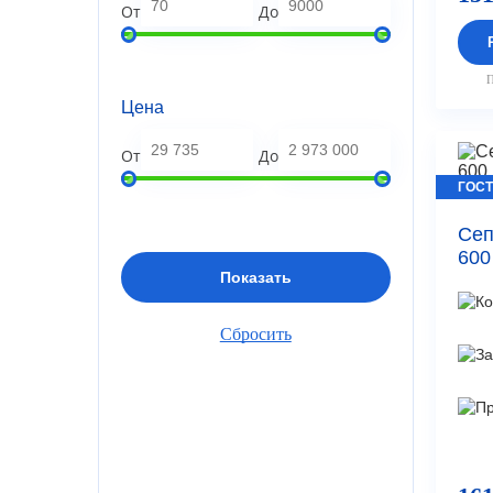
От
До
П
Цена
От
До
ГОСТ
Сеп
600