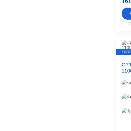
161
П
ГОСТ
Сеп
110