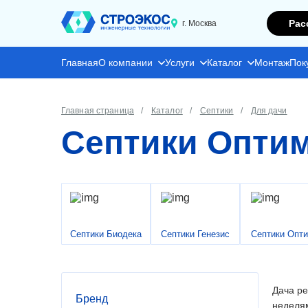
Рас
г. Москва
Главная
О компании
Услуги
Каталог
Монтаж
Пок
Главная страница
Каталог
Септики
Для дачи
Септики Оптим
Септики Биодека
Септики Генезис
Септики Опт
Дача ре
Бренд
неделям