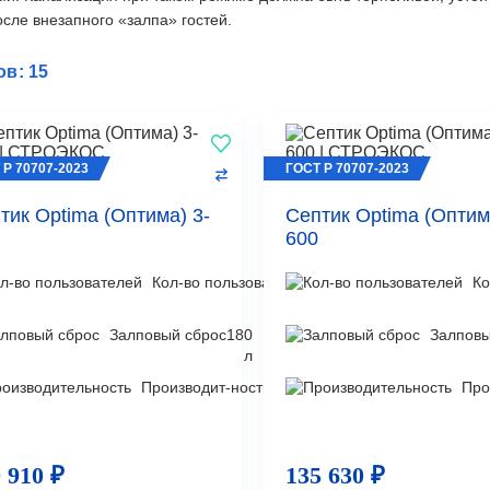
осле внезапного «залпа» гостей.
ов: 15
 Р 70707-2023
ГОСТ Р 70707-2023
тик Optima (Оптима) 3-
Септик Optima (Оптим
600
Кол-во пользователей
3
Ко
чел
Залповый сброс
180
Залповы
л
Производит-ность
0,5
Про
м³/
сут
 910 ₽
135 630 ₽