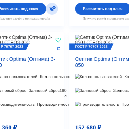
Рассчитать под ключ
Рассчитать под ключ
олучите расчёт с монтажом онлайн
Получите расчёт с монтажом он
 Р 70707-2023
ГОСТ Р 70707-2023
тик Optima (Оптима) 3-
Септик Optima (Оптим
0
850
Кол-во пользователей
3
Ко
чел
Залповый сброс
180
Залповы
л
Производит-ность
0,5
Про
м³/
сут
 360 ₽
152 680 ₽