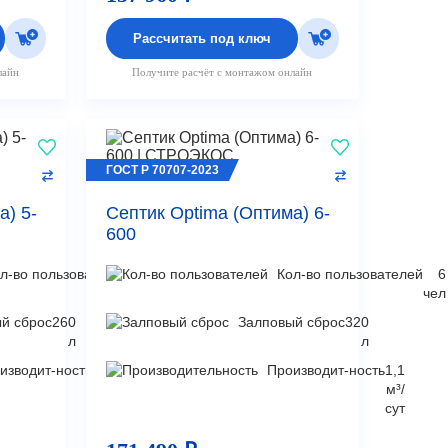
Рассчитать под ключ
лайн
Получите расчёт с монтажом онлайн
ГОСТ Р 70707-2023
а) 5-
Септик Optima (Оптима) 6-
600
л-во пользователей
5
Кол-во пользователей
6
чел
чел
й сброс
260
Залповый сброс
320
л
л
изводит-ность
0,9
Производит-ность
1,1
м³/
м³/
сут
сут