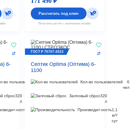
171 490 ₽
Рассчитать под ключ
лайн
Получите расчёт с монтажом онлайн
ГОСТ Р 70707-2023
а) 6-
Септик Optima (Оптима) 6-
1100
л-во пользователей
6
Кол-во пользователей
6
чел
чел
й сброс
320
Залповый сброс
320
л
л
изводит-ность
1,1
Производит-ность
1,1
м³/
м³/
сут
сут