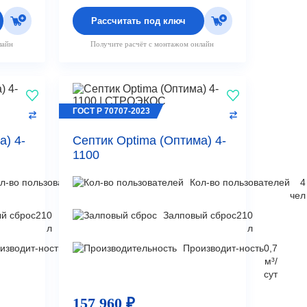
Рассчитать под ключ
лайн
Получите расчёт с монтажом онлайн
ГОСТ Р 70707-2023
а) 4-
Септик Optima (Оптима) 4-
1100
л-во пользователей
4
Кол-во пользователей
4
чел
чел
й сброс
210
Залповый сброс
210
л
л
изводит-ность
0,7
Производит-ность
0,7
м³/
м³/
сут
сут
157 960 ₽