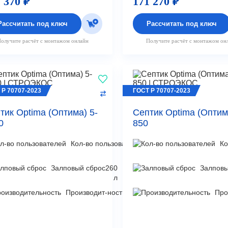
 370 ₽
171 270 ₽
Рассчитать под ключ
Рассчитать под ключ
олучите расчёт с монтажом онлайн
Получите расчёт с монтажом он
 Р 70707-2023
ГОСТ Р 70707-2023
тик Optima (Оптима) 5-
Септик Optima (Оптим
0
850
Кол-во пользователей
5
Ко
чел
Залповый сброс
260
Залповы
л
Производит-ность
0,9
Про
м³/
сут