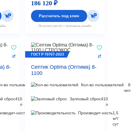
186 120 ₽
Рассчитать под ключ
лайн
Получите расчёт с монтажом онлайн
ГОСТ Р 70707-2023
а) 8-
Септик Optima (Оптима) 8-
1100
л-во пользователей
8
Кол-во пользователей
8
чел
чел
й сброс
410
Залповый сброс
410
л
л
изводит-ность
1,5
Производит-ность
1,5
м³/
м³/
сут
сут