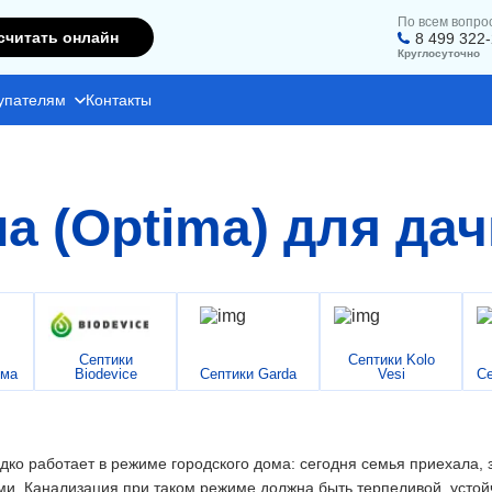
По всем вопро
считать онлайн
8 499 322
Круглосуточно
упателям
Контакты
а (Optima) для дач
Септики
Септики Kolo
има
Biodevice
Септики Garda
Vesi
Се
дко работает в режиме городского дома: сегодня семья приехала, з
и. Канализация при таком режиме должна быть терпеливой, устойч