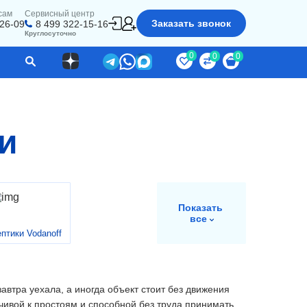
сам
Сервисный центр
Заказать звонок
-26-09
8 499 322-15-16
Круглосуточно
0
0
0
и
Показать
все
птики Vodanoff
автра уехала, а иногда объект стоит без движения
ивой к простоям и способной без труда принимать