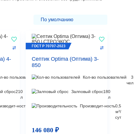
ГОСТ Р 70707-2023
а) 4-
Септик Optima (Оптима) 3-
850
л-во пользователей
4
Кол-во пользователей
3
чел
чел
й сброс
210
Залповый сброс
180
л
л
изводит-ность
0,7
Производит-ность
0,5
м³/
м³/
сут
сут
146 080 ₽