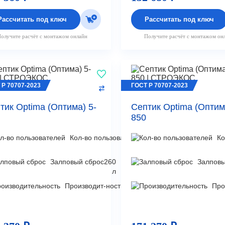
Рассчитать под ключ
Рассчитать под ключ
олучите расчёт с монтажом онлайн
Получите расчёт с монтажом он
 Р 70707-2023
ГОСТ Р 70707-2023
тик Optima (Оптима) 5-
Септик Optima (Оптим
850
Кол-во пользователей
5
Ко
чел
Залповый сброс
260
Залповы
л
Производит-ность
0,9
Про
м³/
сут