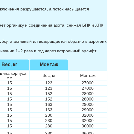
включения разрушаются, а поток насыщается
ет органику и соединения азота, снижая БПК и ХПК
бку, а активный ил возвращается обратно в аэротенк.
вании 1–2 раза в год через встроенный эрлифт.
Вес, кг
Монтаж
щина корпуса,
Вес, кг
Монтаж
мм
15
123
27000
15
123
27000
15
152
28000
15
152
28000
15
163
29000
15
163
29000
15
230
32000
15
230
32000
15
280
36000
15
280
36000