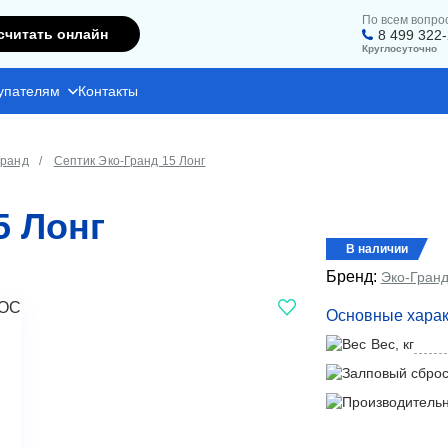
По всем вопро
считать онлайн
8 499 322
Круглосуточно
упателям
Контакты
Гранд
Септик Эко-Гранд 15 Лонг
5 Лонг
В наличии
Бренд:
Эко-Гран
Основные харак
Вес, кг