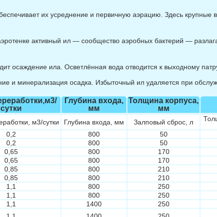
беспечивает их усреднение и первичную аэрацию. Здесь крупные 
эротенке активный ил — сообщество аэробных бактерий — разлага
дит осаждение ила. Осветлённая вода отводится к выходному патру
ие и минерализация осадка. Избыточный ил удаляется при обслужи
реработки,м3/
Глубина входа,
Толщина корпуса,
сутки
мм
мм
Тол
работки, м3/сутки
Глубина входа, мм
Залповый сброс, л
0,2
800
50
0,2
800
50
0,65
800
170
0,65
800
170
0,85
800
210
0,85
800
210
1,1
800
250
1,1
800
250
1,1
1400
250
1,1
1400
250