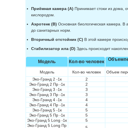
Приёмная камера (A)
Принимает стоки из дома, о
кислородом.
Аэротенк (B)
Основная биологическая камера. В а
до санитарных норм.
Вторичный отстойник (C)
В этой камере происхо
Стабилизатор ила (D)
Здесь происходит накоплен
Объемпе
Модель
Кол-во человек
Модель
Кол-во человек
Объем пере
Эко-Гранд 2 -1к
2
Эко-Гранд 2 Пр -1к
2
Эко-Гранд 3 -1к
3
Эко-Гранд 3 Пр -1к
3
Эко-Гранд 4 -1к
4
Эко-Гранд 4 Пр -1к
4
Эко-Гранд 5 -1к
5
Эко-Гранд 5 Пр -1к
5
Эко-Гранд 5 Long -1к
5
Эко-Гранд 5 Long Пр
5