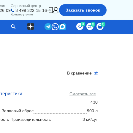
сам
Сервисный центр
Заказать звонок
-26-09
8 499 322-15-16
Круглосуточно
0
0
0
В сравнение
д
теристики:
Смотреть все
430
Залповый сброс
900 л
Производительность
3 м³/сут