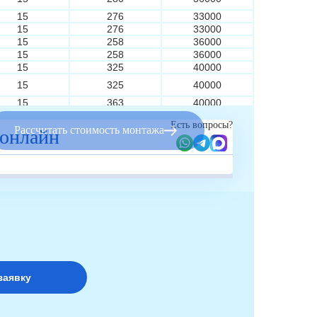
15
276
33000
15
276
33000
15
258
36000
15
258
36000
15
325
40000
15
325
40000
15
363
40000
15
363
40000
Есть вопросы?
Рассчитать стоимость монтажа
 онлайн
15
363
48000
15
363
48000
15
123
27000
15
123
27000
15
152
28000
15
152
28000
15
163
29000
15
163
29000
15
230
32000
15
230
32000
15
280
36000
15
280
36000
15
276
33000