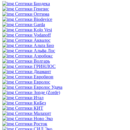
Септики Биодека
Септики Генезис
Септики Оптима
Септики Biodevice
Септики Garda
Септики Kolo Vesi
Септики Vodanoff
Септики Аквалос
Септики Альта Био
Септики Альфа Лос
Септики Аэробокс
Септики Волгарь
Септики ГРИНЛОС
Септики Диамант
Септики Евробион
Септики Евролос
Септики Евролос Удача
Септики Зорде (Zorde)
Септики Итал
Септики КиБез
Септики КИТ
Септики Малахит
Септики Ново Эко
Септики Росток
Септики СИД Эко