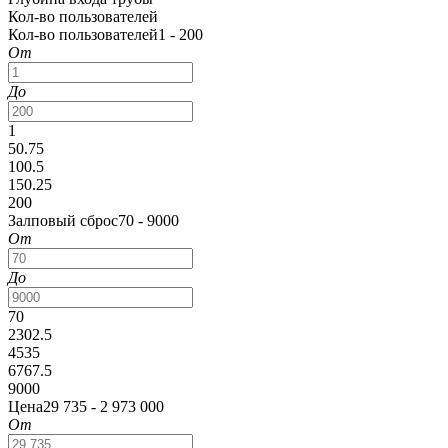
Кол-во пользователей
Кол-во пользователей
1 - 200
От
До
1
50.75
100.5
150.25
200
Залповый сброс
70 - 9000
От
До
70
2302.5
4535
6767.5
9000
Цена
29 735 - 2 973 000
От