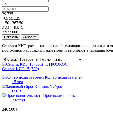
До
29 735
765 551.25
1 501 367.50
2 237 183.75
2 973 000
Септики КИТ, рассчитанные на обслуживание до пятнадцати че
постоянной нагрузкой. Такие модели выбирают владельцы боль
Товаров: 9
Фильтры
Септик КИТ 15 (500)
Кол-во пользователей
15 чел
Залповый сброс
650 л
Производит-ность
3 м³/сут
246 500 ₽