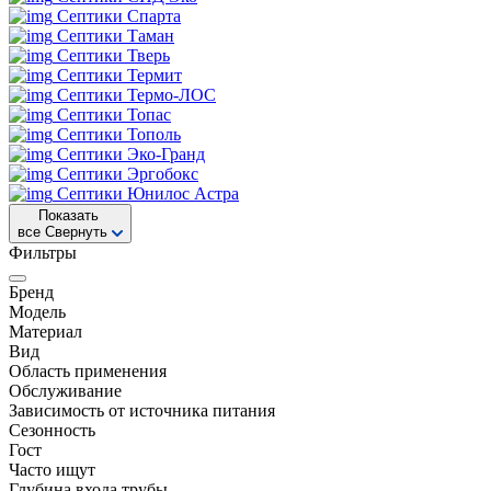
Септики Спарта
Септики Таман
Септики Тверь
Септики Термит
Септики Термо-ЛОС
Септики Топас
Септики Тополь
Септики Эко-Гранд
Септики Эргобокс
Септики Юнилос Астра
Показать
все
Свернуть
Фильтры
Бренд
Модель
Материал
Вид
Область применения
Обслуживание
Зависимость от источника питания
Сезонность
Гост
Часто ищут
Глубина входа трубы