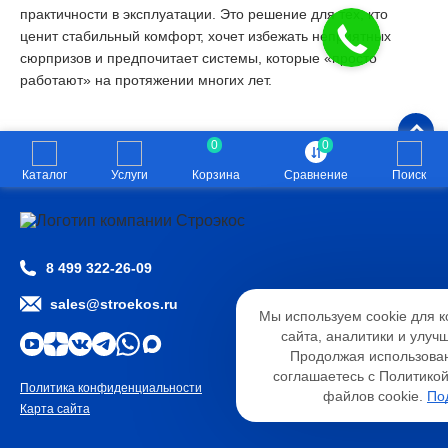
практичности в эксплуатации. Это решение для тех, кто
ценит стабильный комфорт, хочет избежать неприятных
сюрпризов и предпочитает системы, которые «просто
работают» на протяжении многих лет.
0
0
Каталог
Услуги
Корзина
Сравнение
Поиск
8 499 322-26-09
Настройк
sales@stroekos.ru
Мы используем cookie для 
Необходимые
Анали
сайта, аналитики и улуч
Функциональные
Продолжая использован
соглашаетесь с Политико
Политика конфиденциальности
2026 © ООО «СТРОЭКОС»
файлов cookie.
По
Карта сайта
Разработано
студией WSP