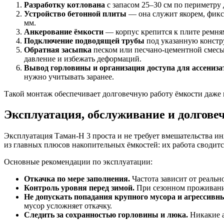
Разработку котлована
с запасом 25–30 см по периметру 
Устройство бетонной плиты
— она служит якорем, фикси
мм.
Анкерование ёмкости
— корпус крепится к плите ремня
Подключение подводящей трубы
под указанную констр
Обратная засыпка
песком или песчано-цементной смесь
давление и избежать деформаций.
Вывод горловины и организация доступа для ассениза
нужно учитывать заранее.
Такой монтаж обеспечивает долговечную работу ёмкости даже
Эксплуатация, обслуживание и долгове
Эксплуатация Таман-Н 3 проста и не требует вмешательства ин
из главных плюсов накопительных ёмкостей: их работа сводится
Основные рекомендации по эксплуатации:
Откачка по мере заполнения.
Частота зависит от реально
Контроль уровня перед зимой.
При сезонном проживании
Не допускать попадания крупного мусора и агрессивны
мусор усложняет откачку.
Следить за сохранностью горловины и люка.
Никакие а