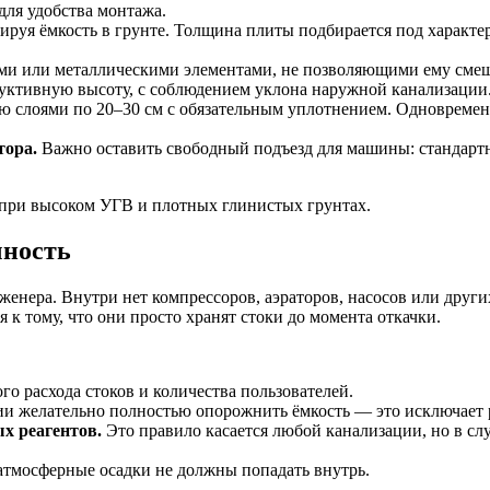
для удобства монтажа.
руя ёмкость в грунте. Толщина плиты подбирается под характери
ми или металлическими элементами, не позволяющими ему смещ
уктивную высоту, с соблюдением уклона наружной канализации
ю слоями по 20–30 см с обязательным уплотнением. Одновременн
тора.
Важно оставить свободный подъезд для машины: стандартна
 при высоком УГВ и плотных глинистых грунтах.
чность
женера. Внутри нет компрессоров, аэраторов, насосов или друг
 к тому, что они просто хранят стоки до момента откачки.
го расхода стоков и количества пользователей.
 желательно полностью опорожнить ёмкость — это исключает р
х реагентов.
Это правило касается любой канализации, но в сл
тмосферные осадки не должны попадать внутрь.