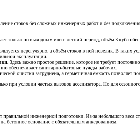
пление стоков без сложных инженерных работ и без подключения
ает только по выходным или в летний период, объём 3 куба обе
льзуется нерегулярно, а объём стоков в ней невелик. В таких у
вильной эксплуатации.
вки.
Здесь важно простое решение, которое не требует постоянно
нно обеспечивает санитарно-бытовые нужды рабочих.
ической очистки затруднена, а герметичная ёмкость позволяет п
ько при условии частых вызовов ассенизатора. Но для сезонног
ует правильной инженерной подготовки. Из-за небольшого веса
на бетонное основание с обязательным анкерованием.