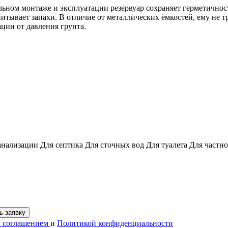
ьном монтаже и эксплуатации резервуар сохраняет герметичност
итывает запахи. В отличие от металлических ёмкостей, ему не тр
ии от давления грунта.
анализации
Для септика
Для сточных вод
Для туалета
Для частно
м соглашением
и
Политикой конфиденциальности