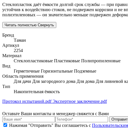
Стеклопластик даёт ёмкости долгий срок службы — при правил
устойчив к воздействию стоков, не подвержен коррозии и не вп
полиэтиленовых — он значительно меньше подвержен деформац
Читать полностью
Свернуть
Бренд
Таман
Артикул
2254
Материал
Стеклопластиковые
Пластиковые
Полипропиленовые
Вид
Герметичные
Горизонтальные
Подземные
Область применения
Для дачи
Для загородного дома
Для дома
Для ливневой к
Тип
Накопительная ёмкость
Протокол испытаний.pdf
Экспертное заключение.pdf
Оставьте Ваши контакты и менеджер свяжется с Вами
Нажимая "Отправить" Вы соглашаетесь с
Пользовательски