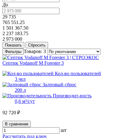
До
29 735
765 551.25
1 501 367.50
2 237 183.75
2 973 000
Товаров: 3
Фильтры
Септик Vodanoff M Forester 3
Кол-во пользователей
3 чел
Залповый сброс
200 л
Производит-ность
0,6 м³/сут
92 720 ₽
В сравнение
шт
Рассчитать под ключ