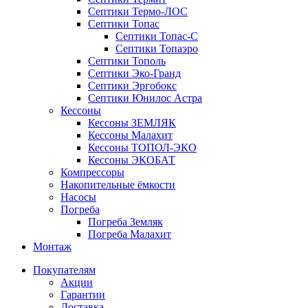
Септики Термо-ЛОС
Септики Топас
Септики Топас-С
Септики Топаэро
Септики Тополь
Септики Эко-Гранд
Септики Эргобокс
Септики Юнилос Астра
Кессоны
Кессоны ЗЕМЛЯК
Кессоны Малахит
Кессоны ТОПОЛ-ЭКО
Кессоны ЭКОБАТ
Компрессоры
Накопительные ёмкости
Насосы
Погреба
Погреба Земляк
Погреба Малахит
Монтаж
Покупателям
Акции
Гарантии
Доставка