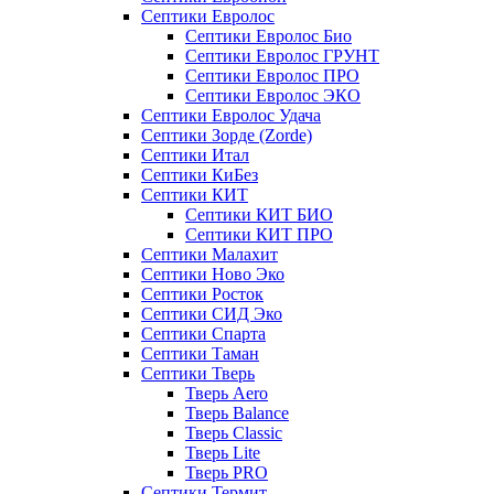
Септики Евролос
Септики Евролос Био
Септики Евролос ГРУНТ
Септики Евролос ПРО
Септики Евролос ЭКО
Септики Евролос Удача
Септики Зорде (Zorde)
Септики Итал
Септики КиБез
Септики КИТ
Септики КИТ БИО
Септики КИТ ПРО
Септики Малахит
Септики Ново Эко
Септики Росток
Септики СИД Эко
Септики Спарта
Септики Таман
Септики Тверь
Тверь Aero
Тверь Balance
Тверь Classic
Тверь Lite
Тверь PRO
Септики Термит