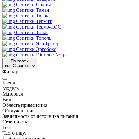
Септики Спарта
Септики Таман
Септики Тверь
Септики Термит
Септики Термо-ЛОС
Септики Топас
Септики Тополь
Септики Эко-Гранд
Септики Эргобокс
Септики Юнилос Астра
Показать
все
Свернуть
Фильтры
Бренд
Модель
Материал
Вид
Область применения
Обслуживание
Зависимость от источника питания
Сезонность
Гост
Часто ищут
Глубина входа трубы