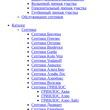
Кольцевой дренаж участка
Горизонтальный дренаж участка
Глубинный дренаж участка
Обслуживание септиков
Каталог
Септики
Септики Биодека
Септики Генезис
Септики Оптима
Септики Biodevice
Септики Garda
Септики Kolo Vesi
Септики Vodanoff
Септики Аквалос
Септики Альта Био
Септики Альфа Лос
Септики Аэробокс
Септики Волгарь
Септики ГРИНЛОС
ГРИНЛОС Аква
ГРИНЛОС Аэро
ГРИНЛОС Аэро Лайт
Септики Диамант
Септики Евробион