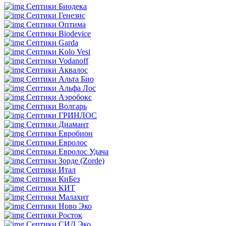
Септики Биодека
Септики Генезис
Септики Оптима
Септики Biodevice
Септики Garda
Септики Kolo Vesi
Септики Vodanoff
Септики Аквалос
Септики Альта Био
Септики Альфа Лос
Септики Аэробокс
Септики Волгарь
Септики ГРИНЛОС
Септики Диамант
Септики Евробион
Септики Евролос
Септики Евролос Удача
Септики Зорде (Zorde)
Септики Итал
Септики КиБез
Септики КИТ
Септики Малахит
Септики Ново Эко
Септики Росток
Септики СИД Эко