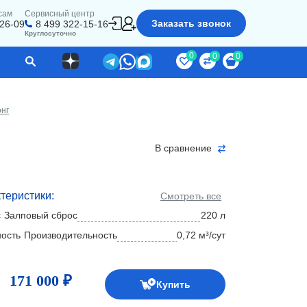
сам
Сервисный центр
Заказать звонок
-26-09
8 499 322-15-16
Круглосуточно
0
0
0
нг
В сравнение
теристики:
Смотреть все
Залповый сброс
220 л
Производительность
0,72 м³/сут
171 000 ₽
Купить