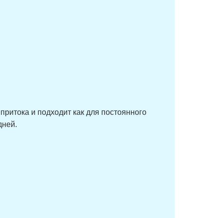
8
119
50000
8
117
47000
8
122
49000
8
114
57000
8
119
59000
8
117
59000
8
122
60000
8
120
53000
ритока и подходит как для постоянного
8
125
55000
дней.