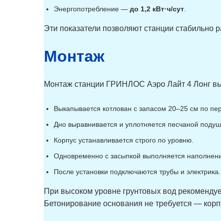
6
Лонг
Энергопотребление —
до 1,2 кВт·ч/сут
.
Гринлос Аэро Лайт 6 ПР
6
Лонг
Эти показатели позволяют станции стабильно р
Гринлос Аэро Лайт 7
7
Гринлос Аэро Лайт 7 ПР
7
Гринлос Аэро Лайт 7
7
Монтаж
Миди
Гринлос Аэро Лайт 7 Пр
7
Миди
Гринлос Аэро Лайт 7
7
Монтаж станции ГРИНЛОС Аэро Лайт 4 Лонг вып
Лонг
Гринлос Аэро Лайт 7 ПР
7
Лонг
Выкапывается котлован с запасом 20–25 см по пе
Гринлос Аэро Лайт 8
8
Гринлос Аэро Лайт 8 ПР
8
Дно выравнивается и уплотняется песчаной подуш
Гринлос Аэро Лайт 8
8
Миди
Корпус устанавливается строго по уровню.
Гринлос Аэро Лайт 8 Пр
8
Миди
Одновременно с засыпкой выполняется наполнение
Гринлос Аэро Лайт 8
8
Лонг
После установки подключаются трубы и электрика.
Гринлос Аэро Лайт 8 ПР
8
Лонг
Гринлос Аэро Лайт 9
9
При высоком уровне грунтовых вод рекоменду
Гринлос Аэро Лайт 9 ПР
9
Бетонирование основания не требуется — корпу
Гринлос Аэро Лайт 9
9
Миди