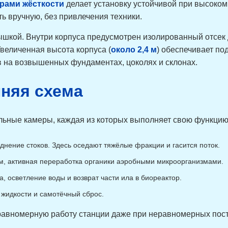
брами жёсткости
делает установку устойчивой при высоком
ь вручную, без привлечения техники.
ышкой. Внутри корпуса предусмотрен изолированный отсе
Увеличенная высота корпуса (
около 2,4 м
) обеспечивает по
в на возвышенных фундаментах, цоколях и склонах.
нняя схема
ельные камеры, каждая из которых выполняет свою функцию
днение стоков. Здесь оседают тяжёлые фракции и гасится поток.
 активная переработка органики аэробными микроорганизмами.
, осветление воды и возврат части ила в биореактор.
жидкости и самотёчный сброс.
 равномерную работу станции даже при неравномерных пост