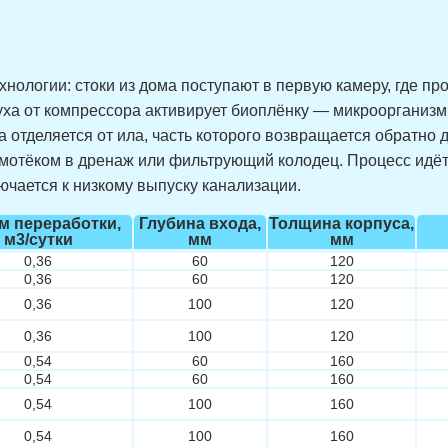
нологии: стоки из дома поступают в первую камеру, где п
духа от компрессора активирует биоплёнку — микроорганиз
а отделяется от ила, часть которого возвращается обратно
отёком в дренаж или фильтрующий колодец. Процесс идёт 
ючается к низкому выпуску канализации.
м переработки,
Глубина входа,
Толщина корпуса,
м3/сутки
мм
мм
0,36
60
120
0,36
60
120
0,36
100
120
0,36
100
120
0,54
60
160
0,54
60
160
0,54
100
160
0,54
100
160