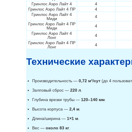
Гринлос Аэро Лайт 4
4
Гринлос Аэро Лайт 4 ПР
4
Гринлос Аэро Лайт 4
4
Миди
Гринлос Аэро Лайт 4 ПР
4
Миди
Гринлос Аэро Лайт 4
4
Лонг
Гринлос Аэро Лайт 4 ПР
4
Лонг
Гринлос Аэро Лайт 5
5
Гринлос Аэро Лайт 5 ПР
5
Технические характер
Гринлос Аэро Лайт 5
5
Миди
Гринлос Аэро Лайт 5 Пр
5
Миди
Производительность —
0,72 м³/сут
(до 4 пользоват
Гринлос Аэро Лайт 5
5
Лонг
Залповый сброс —
220 л
.
Гринлос Аэро Лайт 5 Пр
5
Лонг
Глубина врезки трубы —
120–140 мм
.
Гринлос Аэро Лайт 6
6
Гринлос Аэро Лайт 6 ПР
6
Высота корпуса —
2,4 м
.
Гринлос Аэро Лайт 6
6
Миди
Длина/ширина —
1×1 м
.
Гринлос Аэро Лайт 6 Пр
6
Миди
Вес —
около 83 кг
.
Гринлос Аэро Лайт 6