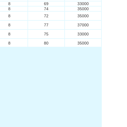
8
69
33000
8
74
35000
8
72
35000
8
77
37000
8
75
33000
8
80
35000
8
74
36000
8
79
38000
8
78
37000
8
83
39000
8
86
41000
8
91
43000
8
80
46000
8
85
48000
8
84
37000
8
89
38000