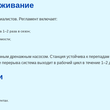
уживание
1,62
100
450
1,62
120
450
1,62
120
450
иалистов. Регламент включает:
1,8
60
500
1,8
60
500
 1–2 раза в сезон;
1,8
100
500
имости;
1,8
100
500
1,8
120
500
чным дренажным насосом. Станция устойчива к перепадам п
1,8
120
500
е перерыва система выходит в рабочий цикл в течение 1–2 
и
нтах.