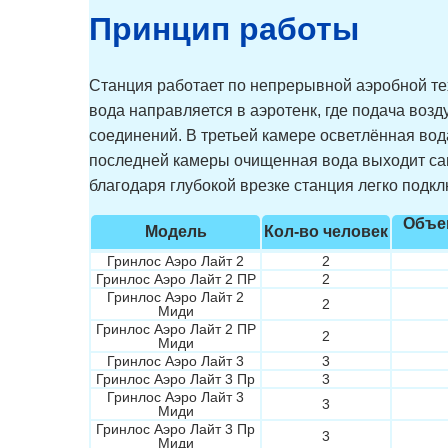
Принцип работы
Станция работает по непрерывной аэробной тех
вода направляется в аэротенк, где подача воз
соединений. В третьей камере осветлённая вод
последней камеры очищенная вода выходит сам
благодаря глубокой врезке станция легко подкл
Объе
Модель
Кол-во человек
Гринлос Аэро Лайт 2
2
Гринлос Аэро Лайт 2 ПР
2
Гринлос Аэро Лайт 2
2
Миди
Гринлос Аэро Лайт 2 ПР
2
Миди
Гринлос Аэро Лайт 3
3
Гринлос Аэро Лайт 3 Пр
3
Гринлос Аэро Лайт 3
3
Миди
Гринлос Аэро Лайт 3 Пр
3
Миди