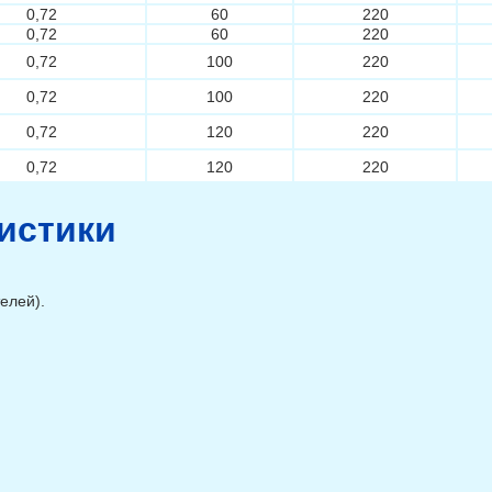
0,72
60
220
0,72
60
220
0,72
100
220
0,72
100
220
0,72
120
220
0,72
120
220
0,9
60
240
0,9
60
240
истики
0,9
100
240
0,9
100
240
елей).
0,9
120
240
0,9
120
240
1,08
60
300
1,08
60
300
1,08
100
300
1,08
100
300