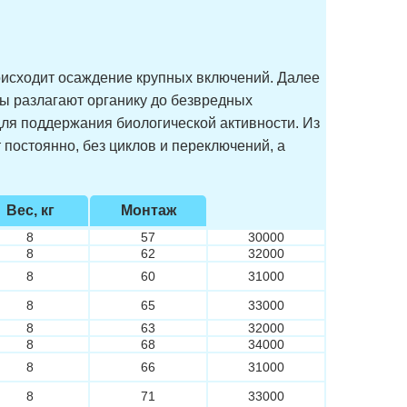
роисходит осаждение крупных включений. Далее
мы разлагают органику до безвредных
 для поддержания биологической активности. Из
постоянно, без циклов и переключений, а
Вес, кг
Монтаж
8
57
30000
8
62
32000
8
60
31000
8
65
33000
8
63
32000
8
68
34000
8
66
31000
8
71
33000