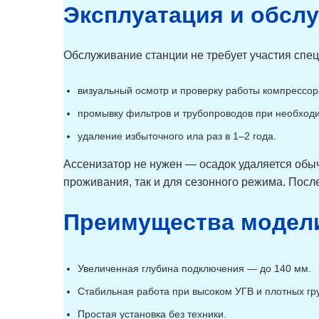
Гринлос Аэро Лайт 9 Пр
Эксплуатация и обсл
9
Миди
Гринлос Аэро Лайт 9
9
Лонг
Гринлос Аэро Лайт 9 ПР
9
Обслуживание станции не требует участия спец
Лонг
Гринлос Аэро Лайт 10
10
Гринлос Аэро Лайт 10
10
визуальный осмотр и проверку работы компрессора
ПР
Гринлос Аэро Лайт 10
10
промывку фильтров и трубопроводов при необход
Миди
Гринлос Аэро Лайт 10 Пр
10
удаление избыточного ила раз в 1–2 года.
Миди
Гринлос Аэро Лайт 10
10
Лонг
Ассенизатор не нужен — осадок удаляется обы
Гринлос Аэро Лайт 10
10
проживания, так и для сезонного режима. Посл
ПР Лонг
Преимущества модел
Увеличенная глубина подключения — до 140 мм.
Стабильная работа при высоком УГВ и плотных гру
Простая установка без техники.