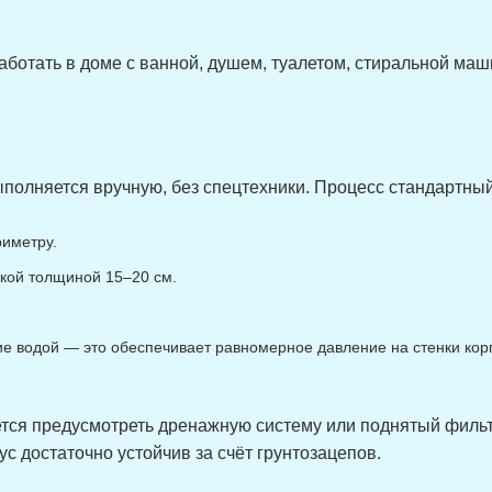
1,08
120
300
1,08
120
300
аботать в доме с ванной, душем, туалетом, стиральной маши
1,26
60
350
1,26
60
350
1,26
100
350
1,26
100
350
1,26
120
350
олняется вручную, без спецтехники. Процесс стандартный,
1,26
120
350
риметру.
1,44
60
420
1,44
60
420
кой толщиной 15–20 см.
1,44
100
420
1,44
100
420
 водой — это обеспечивает равномерное давление на стенки кор
1,44
120
420
1,44
120
420
1,62
60
450
ется предусмотреть дренажную систему или поднятый филь
1,62
60
450
с достаточно устойчив за счёт грунтозацепов.
1,62
100
450