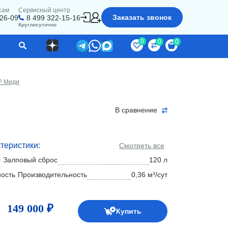
сам
Сервисный центр
Заказать звонок
-26-09
8 499 322-15-16
Круглосуточно
0
0
0
Р Миди
В сравнение
теристики:
Смотреть все
Залповый сброс
120 л
Производительность
0,36 м³/сут
149 000 ₽
Купить