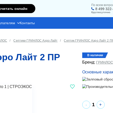
По всем вопро
считать онлайн
8 499 322
Круглосуточно
упателям
Контакты
НЛОС
Септики ГРИНЛОС Аэро Лайт
Септик ГРИНЛОС Аэро Лайт 2 П
ро Лайт 2 ПР
В наличии
Бренд:
ГРИНЛОС
Основные харак
+
-