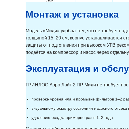
Лонг
Гринлос Аэро Лайт 5
5
Гринлос Аэро Лайт 5 ПР
5
Монтаж и установка
Гринлос Аэро Лайт 5
5
Миди
Гринлос Аэро Лайт 5 Пр
5
Миди
Модель «Миди» удобна тем, что не требует под
Гринлос Аэро Лайт 5
5
толщиной 15–20 см, корпус устанавливается с
Лонг
Гринлос Аэро Лайт 5 Пр
защиты от подтопления при высоком УГВ реком
5
Лонг
подаётся на компрессор и насос через отдельн
Гринлос Аэро Лайт 6
6
Гринлос Аэро Лайт 6 ПР
6
Гринлос Аэро Лайт 6
6
Эксплуатация и обсл
Миди
Гринлос Аэро Лайт 6 Пр
6
Миди
Гринлос Аэро Лайт 6
6
ГРИНЛОС Аэро Лайт 2 ПР Миди не требует пост
Лонг
Гринлос Аэро Лайт 6 ПР
6
Лонг
проверке уровня ила и промывке фильтров 1–2 раз
Гринлос Аэро Лайт 7
7
Гринлос Аэро Лайт 7 ПР
7
визуальному осмотру состояния насосного отсека 
Гринлос Аэро Лайт 7
7
Миди
удалению осадка примерно раз в 1–2 года.
Гринлос Аэро Лайт 7 Пр
7
Миди
Гринлос Аэро Лайт 7
Станция устойчива к нерегулярным притокам и