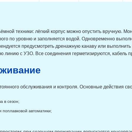
0,9
60
240
0,9
60
240
0,9
100
240
0,9
100
240
ъёмной техники: лёгкий корпус можно опустить вручную. М
0,9
120
240
трого по уровню и заполняется водой. Одновременно выпол
ендуется предусмотреть дренажную канаву или выполнить
0,9
120
240
ую линию с УЗО. Все соединения герметизируются, кабель п
1,08
60
300
1,08
60
300
1,08
100
300
уживание
1,08
100
300
1,08
120
300
оянного обслуживания и контроля. Основные действия сво
1,08
120
300
а в сезон;
1,26
60
350
1,26
60
350
и поплавковой автоматики;
1,26
100
350
1,26
100
350
 простоям: при сезонном проживании допускается консерва