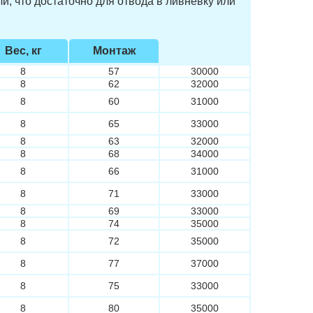
, что достаточно для отвода в ливнёвку или
Вес, кг
Монтаж
8
57
30000
8
62
32000
8
60
31000
8
65
33000
8
63
32000
8
68
34000
8
66
31000
8
71
33000
8
69
33000
8
74
35000
8
72
35000
8
77
37000
8
75
33000
8
80
35000