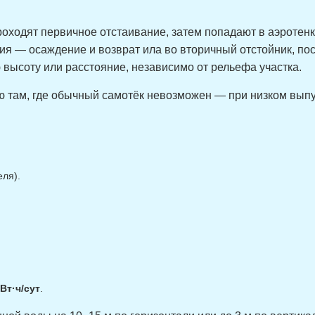
оходят первичное отстаивание, затем попадают в аэротен
ия — осаждение и возврат ила во вторичный отстойник, пос
высоту или расстояние, независимо от рельефа участка.
 там, где обычный самотёк невозможен — при низком выпуск
еля).
кВт·ч/сут
.