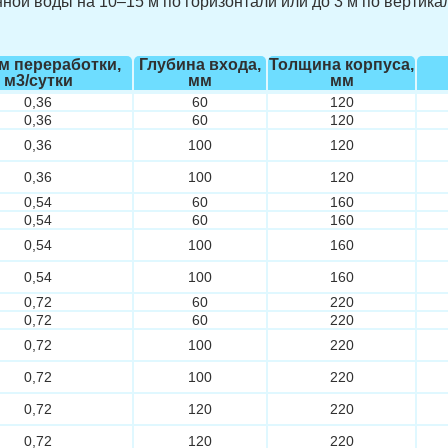
й воды на 10–15 м по горизонтали или до 3 м по вертикали
м переработки,
Глубина входа,
Толщина корпуса,
м3/сутки
мм
мм
0,36
60
120
0,36
60
120
0,36
100
120
0,36
100
120
0,54
60
160
0,54
60
160
0,54
100
160
0,54
100
160
0,72
60
220
0,72
60
220
0,72
100
220
0,72
100
220
0,72
120
220
0,72
120
220