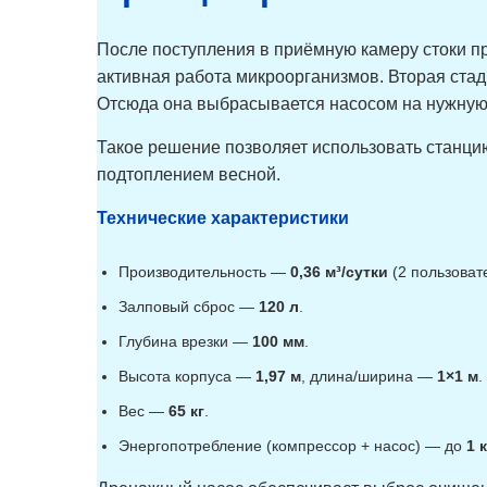
После поступления в приёмную камеру стоки пр
активная работа микроорганизмов. Вторая стад
Отсюда она выбрасывается насосом на нужную 
Такое решение позволяет использовать станцию
подтоплением весной.
Технические характеристики
Производительность —
0,36 м³/сутки
(2 пользоват
Залповый сброс —
120 л
.
Глубина врезки —
100 мм
.
Высота корпуса —
1,97 м
, длина/ширина —
1×1 м
.
Вес —
65 кг
.
Энергопотребление (компрессор + насос) — до
1 