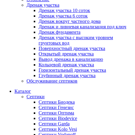
Дренаж участка
Дренаж участка 10 соток
Дренаж участка 6 соток
Дренаж вокруг частного дома
Дренаж и ливневая канализация под ключ
Дренаж фундамента
Дренаж участка с высоким уровнем
грунтовых вод
Поверхностный дренаж участка
Открытый дренаж участка
Вывод дренажа в канализацию
Кольцевой дренаж участка
Горизонтальный дренаж участка
Глубинный дренаж участка
Обслуживание септиков
Каталог
Септики
Септики Биодека
Септики Генезис
Септики Оптима
Септики Biodevice
Септики Garda
Септики Kolo Vesi
Септики Vodanoff