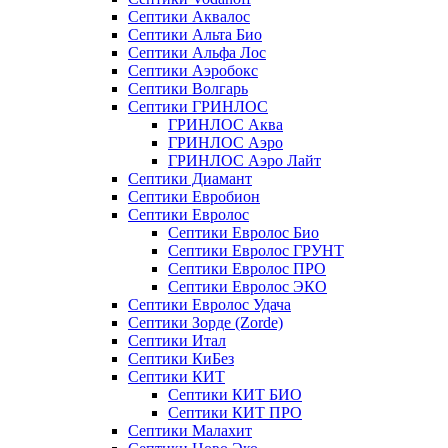
Септики Аквалос
Септики Альта Био
Септики Альфа Лос
Септики Аэробокс
Септики Волгарь
Септики ГРИНЛОС
ГРИНЛОС Аква
ГРИНЛОС Аэро
ГРИНЛОС Аэро Лайт
Септики Диамант
Септики Евробион
Септики Евролос
Септики Евролос Био
Септики Евролос ГРУНТ
Септики Евролос ПРО
Септики Евролос ЭКО
Септики Евролос Удача
Септики Зорде (Zorde)
Септики Итал
Септики КиБез
Септики КИТ
Септики КИТ БИО
Септики КИТ ПРО
Септики Малахит