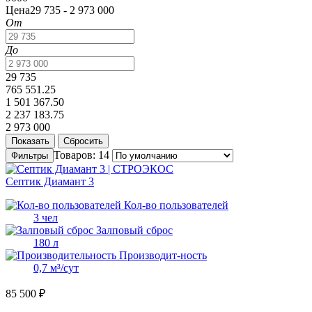
Цена
29 735 - 2 973 000
От
До
29 735
765 551.25
1 501 367.50
2 237 183.75
2 973 000
Товаров: 14
Фильтры
Септик Диамант 3
Кол-во пользователей
3 чел
Залповый сброс
180 л
Производит-ность
0,7 м³/сут
85 500 ₽