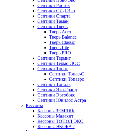
Септики Ново Эко
Септики Росток
Септики СИД Эко
Септики Спарта
Септики Таман
Септики Тверь
Тверь Aero
Тверь Balance
Тверь Classic
Тверь Lite
Тверь PRO
Септики Термит
Септики Термо-ЛОС
Септики Топас
Септики Топас-С
Септики Топаэро
Септики Тополь
Септики Эко-Гранд
Септики Эргобокс
Септики Юнилос Астра
Кессоны
Кессоны ЗЕМЛЯК
Кессоны Малахит
Кессоны ТОПОЛ-ЭКО
Кессоны ЭКОБАТ