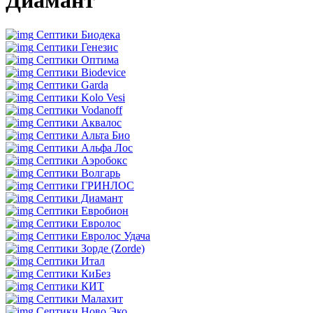
Диамант
Септики Биодека
Септики Генезис
Септики Оптима
Септики Biodevice
Септики Garda
Септики Kolo Vesi
Септики Vodanoff
Септики Аквалос
Септики Альта Био
Септики Альфа Лос
Септики Аэробокс
Септики Волгарь
Септики ГРИНЛОС
Септики Диамант
Септики Евробион
Септики Евролос
Септики Евролос Удача
Септики Зорде (Zorde)
Септики Итал
Септики КиБез
Септики КИТ
Септики Малахит
Септики Ново Эко