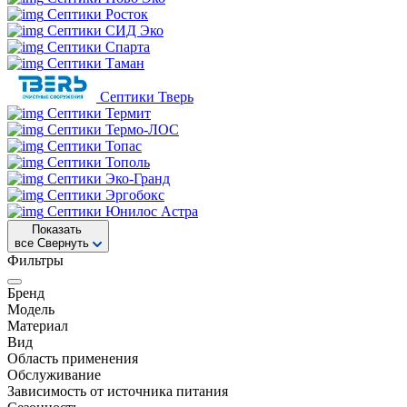
Септики Росток
Септики СИД Эко
Септики Спарта
Септики Таман
Септики Тверь
Септики Термит
Септики Термо-ЛОС
Септики Топас
Септики Тополь
Септики Эко-Гранд
Септики Эргобокс
Септики Юнилос Астра
Показать
все
Свернуть
Фильтры
Бренд
Модель
Материал
Вид
Область применения
Обслуживание
Зависимость от источника питания